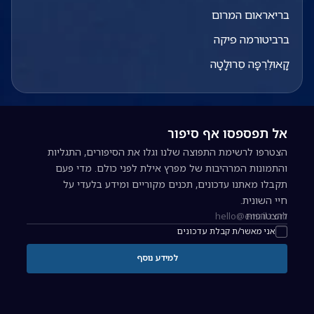
בריאראום המרום
ברביטורמה פיקה
קָאוּלֶרְפָּה סֵרוּלָטָה
אל תפספסו אף סיפור
הצטרפו לרשימת התפוצה שלנו וגלו את הסיפורים, התגליות
והתמונות המרהיבות של מפרץ אילת לפני כולם. מדי פעם
תקבלו מאתנו עדכונים, תכנים מקוריים ומידע בלעדי על
חיי השונית.
להצטרפות
כתובת אימייל להרשמה לניוזלטר
אני מאשר/ת קבלת עדכונים
למידע נוסף