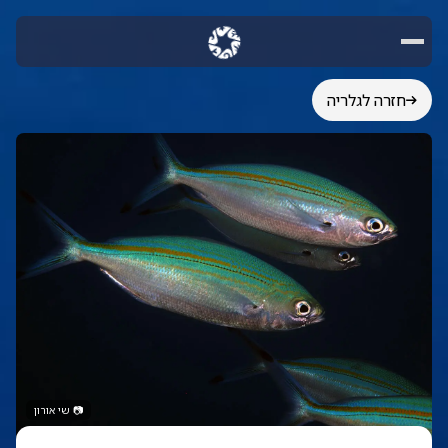
חזרה לגלריה
📷
שי אורון