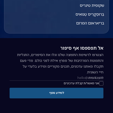
שקופית טיגריס
בְּרוּסְקָרִיס טֶנוּאִיס
בריאראום המרום
אל תפספסו אף סיפור
הצטרפו לרשימת התפוצה שלנו וגלו את הסיפורים, התגליות
והתמונות המרהיבות של מפרץ אילת לפני כולם. מדי פעם
תקבלו מאתנו עדכונים, תכנים מקוריים ומידע בלעדי על
חיי השונית.
להצטרפות
כתובת אימייל להרשמה לניוזלטר
אני מאשר/ת קבלת עדכונים
למידע נוסף