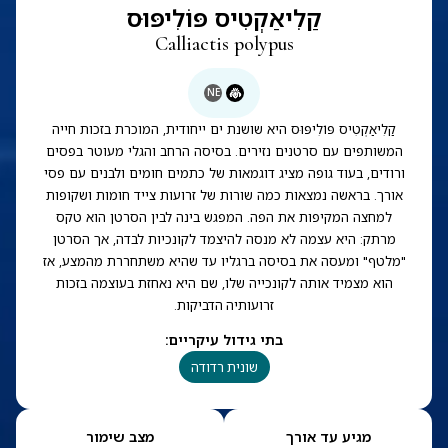
קַלִיאַקְטִיס פּוֹלִיפּוּס
Calliactis polypus
NE
קַלִיאַקְטִיס פּוֹלִיפּוּס היא שושנת ים ייחודית, המוכרת בזכות חייה
המשותפים עם סרטנים נזירים. בסיסה הרחב והגלי מעוטר בפסים
ורודים, בעוד גופה מציג דוגמאות של כתמים חומים ולבנים עם פסי
אורך. בראשה נמצאות כמה שורות של זרועות צייד חומות ושקופות
למחצה המקיפות את הפה. המפגש בינה לבין הסרטן הוא טקס
מרתק: היא עצמה לא מנסה להיצמד לקונכיות לבדה, אך הסרטן
"מלטף" ומעסה את בסיסה ברגליו עד שהיא משתחררת מהמצע, אז
הוא מצמיד אותה לקונכייה שלו, שם היא נאחזת בעוצמה בזכות
זרועותיה הדביקות.
בתי גידול עיקריים
:
שונית רדודה
מגיע עד אורך
מצב שימור