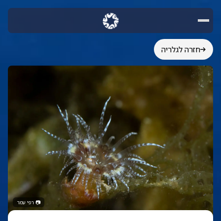
חזרה לגלריה
📷
רפי עמר