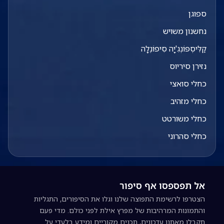
ספוגן
נחשנון משויש
קַלִּיסְפּוֹנְגִ'יָה סִיפוֹנֶלָה
נזירן סיריוס
כחלי סואצי
כחלי מזהיב
כחלי משורטט
כחלי סהרוני
אל תפספסו אף סיפור
הצטרפו לרשימת התפוצה שלנו וגלו את הסיפורים, התגליות
והתמונות המרהיבות של מפרץ אילת לפני כולם. מדי פעם
תקבלו מאתנו עדכונים, תכנים מקוריים ומידע בלעדי על