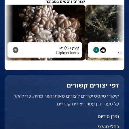
יצורים נוספים בסביבה:
קַפִירָה לֵוִיס
NE
LC
Caphyra loevis
Canthi
דפי יצורים קשורים
קישורי טקסט ישירים ליצורים מאותו אזור מחיה, כדי להקל
על מעבר בין עמודי יצורים קשורים.
נזירן סיריוס
כחלי סואצי