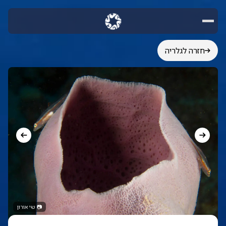
חזרה לגלריה
📷
שי אורון