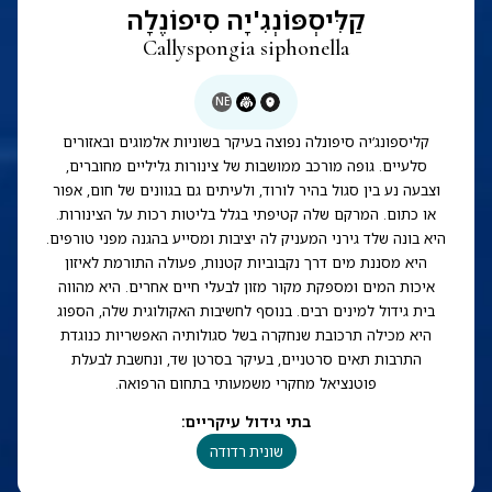
קַלִּיסְפּוֹנְגִ'יָה סִיפוֹנֶלָה
Callyspongia siphonella
NE
קליספונג’יה סיפונלה נפוצה בעיקר בשוניות אלמוגים ובאזורים
סלעיים. גופה מורכב ממושבות של צינורות גליליים מחוברים,
וצבעה נע בין סגול בהיר לורוד, ולעיתים גם בגוונים של חום, אפור
או כתום. המרקם שלה קטיפתי בגלל בליטות רכות על הצינורות.
היא בונה שלד גירני המעניק לה יציבות ומסייע בהגנה מפני טורפים.
היא מסננת מים דרך נקבוביות קטנות, פעולה התורמת לאיזון
איכות המים ומספקת מקור מזון לבעלי חיים אחרים. היא מהווה
בית גידול למינים רבים. בנוסף לחשיבות האקולוגית שלה, הספוג
היא מכילה תרכובת שנחקרה בשל סגולותיה האפשריות כנוגדת
התרבות תאים סרטניים, בעיקר בסרטן שד, ונחשבת לבעלת
פוטנציאל מחקרי משמעותי בתחום הרפואה.
בתי גידול עיקריים
:
שונית רדודה