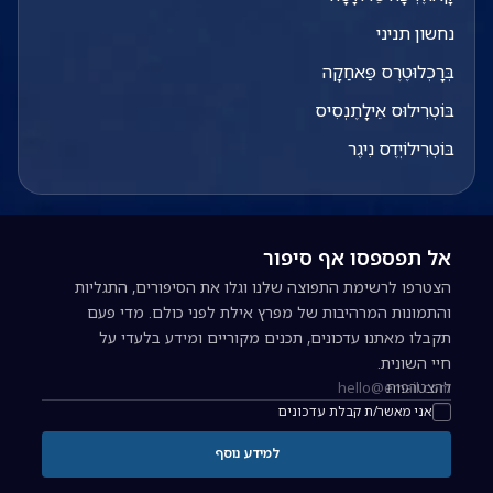
נחשון תניני
בְּרָכְלוּטֶרֶס פַּאחַקָה
בּוֹטְרִילוּס אֵילָתֶנְסִיס
בּוֹטְרִילוֹיְדֶס נִיגֶר
אל תפספסו אף סיפור
הצטרפו לרשימת התפוצה שלנו וגלו את הסיפורים, התגליות
והתמונות המרהיבות של מפרץ אילת לפני כולם. מדי פעם
תקבלו מאתנו עדכונים, תכנים מקוריים ומידע בלעדי על
חיי השונית.
להצטרפות
כתובת אימייל להרשמה לניוזלטר
אני מאשר/ת קבלת עדכונים
למידע נוסף