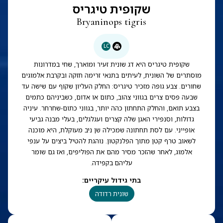
שקופית טיגריס
Bryaninops tigris
LC
שקופית טיגריס היא דג שונית זעיר ומוארך, שחי במדרונות
מוסתרים של השונית, לעיתים בתנאי זרימה חזקה ובקרבת אלמוגים
שחורים. צבע גופה מזכיר טיגריס: החלק העליון שקוף עם שישה עד
שבעה פסים צרים בגווני צהוב, כתום או אדום, כשביניהם כתמים
בצבע תואם, והחלק התחתון כהה יותר, בגווני כתום-שחרחר. עיניה
גדולות, וסנפירי האגן שלה קצרים ועגלגלים, בעלי מבנה גביעי
אופייני. עם לסת תחתונה שמכילה שן ניב מעוקלת, היא מוכנה
לשאוב טרף קטן מתוך הפלנקטון. נוהגת להטיל ביצים על ענפי
אלמוג, לאחר שהזכר מסיר מהם את הפוליפים, ואז גם שומר
עליהם בקפידה.
בתי גידול עיקריים
:
שונית רדודה