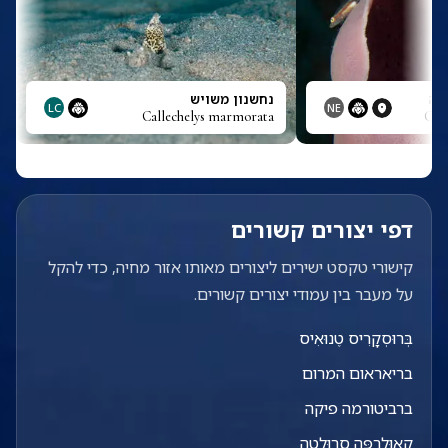
נֶלָה
נחשנון משויש
LC
NE
Callechelys marmorata
Call
דפי יצורים קשורים
קישורי טקסט ישירים ליצורים מאותו אזור מחיה, כדי להקל
על מעבר בין עמודי יצורים קשורים.
בְּרוּסְקָרִיס טֶנוּאִיס
בריאראום המרום
ברביטורמה פיקה
קָאוּלֶרְפָּה סֵרוּלָטָה