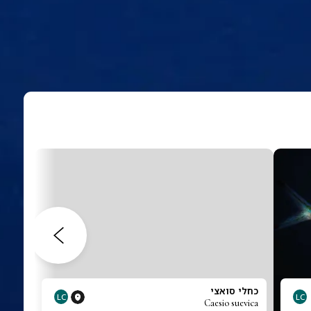
כחלי סואצי
LC
LC
Caesio suevica