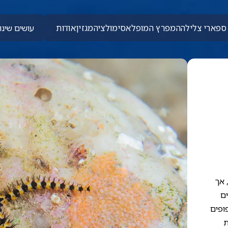
ספארי צלילה
המפרץ המופלא
סימולציה
מגזין
אודות
עושים שינוי
 אך
ים
ופים
ת