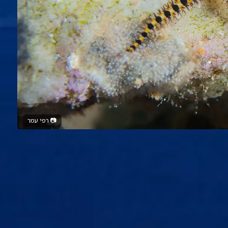
📷
רפי עמר