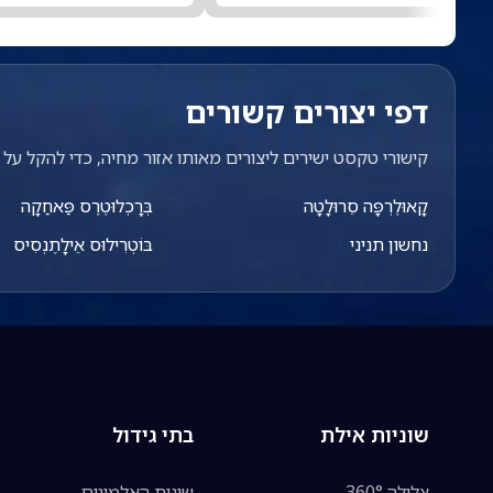
דפי יצורים קשורים
קישורי טקסט ישירים ליצורים מאותו אזור מחיה, כדי להקל על מ
קָאוּלֶרְפָּה סֵרוּלָטָה
בְּרָכְלוּטֶרֶס פַּאחַקָה
נחשון תניני
בּוֹטְרִילוּס אֵילָתֶנְסִיס
שוניות אילת
בתי גידול
צלילה 360°
שונית האלמוגים