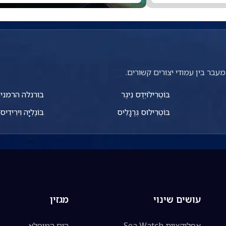
עבר בין עמודי יצורים קשורים.
בּוֹטְרִילוֹיְדֶס נִיגֶר
בורנלה הרמני
בּוֹטְרִילוּס גְּרֶגָלִיס
בּוֹנֶלִיָּה וִירִידִיס
עושים שינוי
מגזין
אפליקציית Sea Watch
הים המופלא