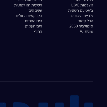
מצלמות LIVE
השונית המזופוטית
צ'אט עם השונית
עשב הים
גלריית היצורים
הקרקעית החולית
הכל קשור
הים הפתוח
סימולציה 2050
הים העמוק
שונית AI
החוף