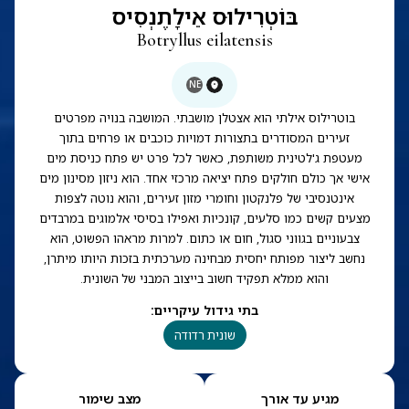
בּוֹטְרִילוּס אֵילָתֶנְסִיס
Botryllus eilatensis
NE
בוטרילוס אילתי הוא אצטלן מושבתי. המושבה בנויה מפרטים
זעירים המסודרים בתצורות דמויות כוכבים או פרחים בתוך
מעטפת ג'לטינית משותפת, כאשר לכל פרט יש פתח כניסת מים
אישי אך כולם חולקים פתח יציאה מרכזי אחד. הוא ניזון מסינון מים
אינטנסיבי של פלנקטון וחומרי מזון זעירים, והוא נוטה לצפות
מצעים קשים כמו סלעים, קונכיות ואפילו בסיסי אלמוגים במרבדים
צבעוניים בגווני סגול, חום או כתום. למרות מראהו הפשוט, הוא
נחשב ליצור מפותח יחסית מבחינה מערכתית בזכות היותו מיתרן,
והוא ממלא תפקיד חשוב בייצוב המבני של השונית.
בתי גידול עיקריים
:
שונית רדודה
מגיע עד אורך
מצב שימור