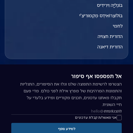
בּוֹנֶלִיָּה וִירִידִיס
בּוֹלוֹצֵרוֹאִידֶס מְקְמוּרִיצִ'י
לחמי
הדורית חצויה
הדורית דיאנה
אל תפספסו אף סיפור
הצטרפו לרשימת התפוצה שלנו וגלו את הסיפורים, התגליות
והתמונות המרהיבות של מפרץ אילת לפני כולם. מדי פעם
תקבלו מאתנו עדכונים, תכנים מקוריים ומידע בלעדי על
חיי השונית.
להצטרפות
כתובת אימייל להרשמה לניוזלטר
אני מאשר/ת קבלת עדכונים
למידע נוסף