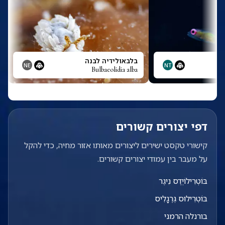
בלבאולידיה לבנה
NE
NT
Bulbaeolidia alba
דפי יצורים קשורים
קישורי טקסט ישירים ליצורים מאותו אזור מחיה, כדי להקל
על מעבר בין עמודי יצורים קשורים.
בּוֹטְרִילוֹיְדֶס נִיגֶר
בּוֹטְרִילוּס גְּרֶגָלִיס
בורנלה הרמני