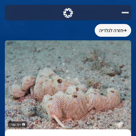
חזרה לגלריה
📷
רפי עמר