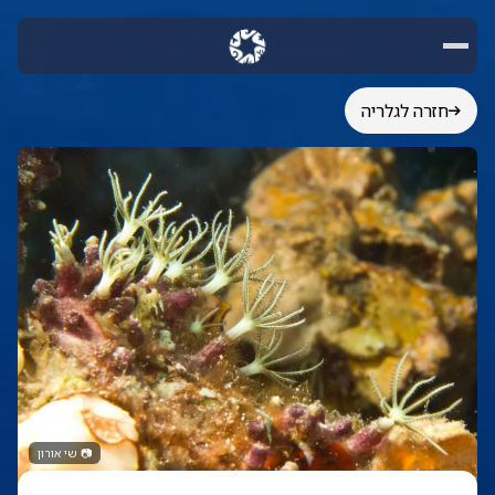
חזרה לגלריה
📷
שי אורון