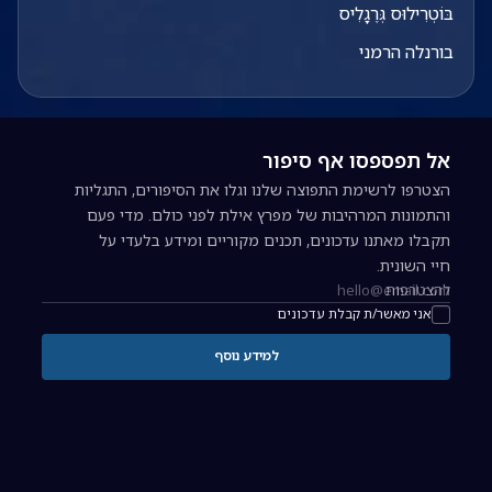
בּוֹטְרִילוּס גְּרֶגָלִיס
בורנלה הרמני
אל תפספסו אף סיפור
הצטרפו לרשימת התפוצה שלנו וגלו את הסיפורים, התגליות
והתמונות המרהיבות של מפרץ אילת לפני כולם. מדי פעם
תקבלו מאתנו עדכונים, תכנים מקוריים ומידע בלעדי על
חיי השונית.
להצטרפות
כתובת אימייל להרשמה לניוזלטר
אני מאשר/ת קבלת עדכונים
למידע נוסף