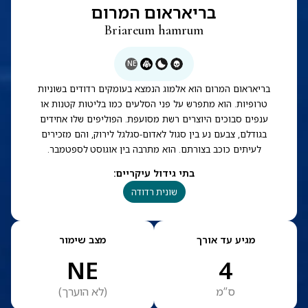
בריאראום המרום
Briareum hamrum
NE
בריאראום המרום הוא אלמוג הנמצא בעומקים רדודים בשוניות
טרופיות. הוא מתפרש על פני הסלעים כמו בליטות קטנות או
ענפים סבוכים היוצרים רשת מסועפת. הפוליפים שלו אחידים
בגודלם, צבעם נע בין סגול לאדום-סגלגל לירוק, והם מזכירים
לעיתים כוכב בצורתם. הוא מתרבה בין אוגוסט לספטמבר.
בתי גידול עיקריים
:
שונית רדודה
מגיע עד אורך
מצב שימור
NE
4
ס”מ
(
לא הוערך
)