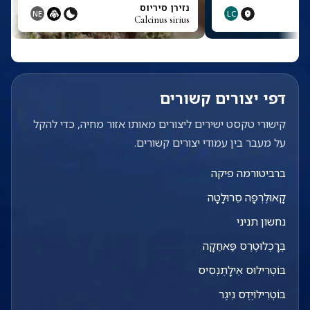
נזירן סיריוס
NE
LC
Calcinus sirius
דפי יצורים קשורים
קישורי טקסט ישירים ליצורים מאותו אזור מחיה, כדי להקל
על מעבר בין עמודי יצורים קשורים.
ברביטורמה פיקה
קָאוּלֶרְפָּה סֵרוּלָטָה
נחשון תניני
בְּרָכְלוּטֶרֶס פַּאחַקָה
בּוֹטְרִילוּס אֵילָתֶנְסִיס
בּוֹטְרִילוֹיְדֶס נִיגֶר