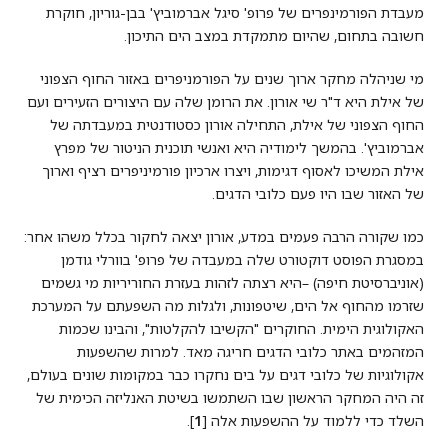
מעבדת הפורמינפרים של פרופ' סיגל אברמוביץ' בבן-גוריון, חוקרת
חשובה בתחום, שהיום מתמקדת במצב הים התיכון.
מי שניהלה מחקר ארוך שנים על הפורמניפרים באזור החוף הצפוני
של אילת היא ד"ר שי אורון. את הרומן שלה עם היצורים הזעירים ועם
החוף הצפוני של אילת, התחילה אורון כסטודנטית במעבדתה של
אברמוביץ'. בהמשך לימודיה היא ואנשי תוכנית הניטור של מפרץ
אילת המשיכו לאסוף דגימות, ויצרו ארכיון פורמיניפרים רציף וארוך
של האזור שבו היו פעם כלובי הדגים.
כמו שקורה הרבה פעמים במדע, אורון יצאה לחקור בכלל משהו אחר:
במסגרת הפוסט דוקטורט שלה במעבדה של פרופ' בוורלי גודמן
(אוניברסיטת חיפה) –היא רצתה לזהות בעזרת החוריריות מי גשמים
שזרמו מהחוף אל הים, שיטפונות, ולגלות מה השפעתם על המערכת
האקולוגית הימית. החוקרים "הקשיבו להקלטות", והבינו שכמות
המזהמים באתר כלובי הדגים חריגה מאד. למרות שהשפעות
אקולוגיות של כלובי דגים על בים נחקרו כבר במקומות שונים בעולם,
זה היה המחקר הראשון שבו השתמשו בשיטת האנליזה הכימית של
השלד כדי ללמוד על ההשפעות אלה [
1
].