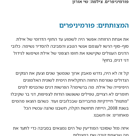
פורמיניפרים. צילמה: שי אורון
המצותתים: פורמיניפרים
את אנחת הרווחה אפשר היה לשמוע עד החוף הדרומי של אילת.
סוף-סוף הרשו לעצמם אנשי הטבע והסביבה להסדיר נשימה. כלובי
הדגים העגולים שקישטו את חופו הצפוני של אילת ושימשו לגידול
דגי דניס, בחוץ!
קל זה לא היה, נדרש מאבק ארוך שנמשך שנים וצעק את הנזקים
הגדולים שגורמת החווה החקלאית הימית לשונית האלמוגים
היפיפייה של אילת. מה ברשימה? הפרשות דגים שהכניסו למים
חומרים לא רצויים, טפילים ששגשגו הודות לצפיפות, דגי בר שקיבלו
"מתנות" חיידקיות מחבריהם שבכלובים ועוד. כשהם הוצאו מהמים
בשנת 2008, הייתה תחושת הקלה, חשבנו שהנה עכשיו הכל
מאחורינו. אז חשבנו.
איזה מזל שסוכני המודיעין של הים נמצאים בסביבה כדי לתעד את
מה שבאמת קורה שם במצולות.