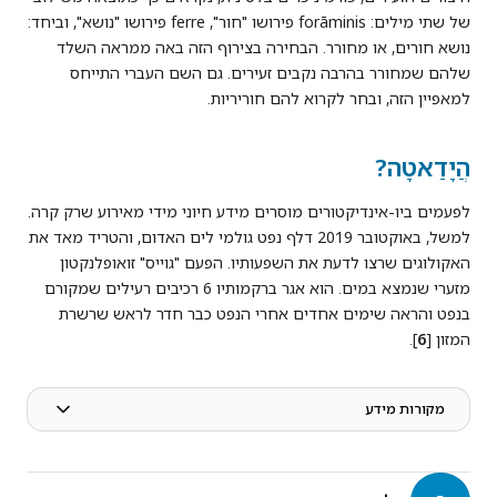
של שתי מילים: forāminis פירושו "חור", ferre פירושו "נושא", וביחד:
נושא חורים, או מחורר. הבחירה בצירוף הזה באה ממראה השלד
שלהם שמחורר בהרבה נקבים זעירים. גם השם העברי התייחס
למאפיין הזה, ובחר לקרוא להם חוריריות.
הֲיָדַאטָה?
לפעמים ביו-אינדיקטורים מוסרים מידע חיוני מידי מאירוע שרק קרה.
למשל, באוקטובר 2019 דלף נפט גולמי לים האדום, והטריד מאד את
האקולוגים שרצו לדעת את השפעותיו. הפעם "גוייס" זואופלנקטון
מזערי שנמצא במים. הוא אגר ברקמותיו 6 רכיבים רעילים שמקורם
בנפט והראה שימים אחדים אחרי הנפט כבר חדר לראש שרשרת
המזון [
6
].
מקורות מידע