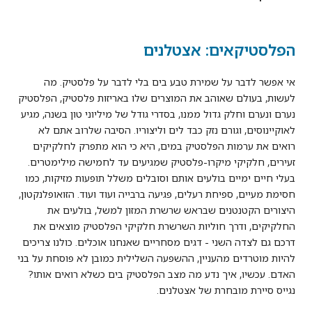
הפלסטיקאים: אצטלנים
אי אפשר לדבר על שמירת טבע בים בלי לדבר על פלסטיק. מה
לעשות, בעולם שאוהב את המוצרים שלו באריזות פלסטיק, הפלסטיק
נערם ונערם וחלק גדול ממנו, בסדרי גודל של מיליוני טון בשנה, מגיע
לאוקיינוסים, וגורם נזק כבד לים וליצוריו. הסיבה שלרוב אתם לא
רואים את ערמות הפלסטיק במים, היא כי הוא מתפרק לחלקיקים
זעירים, חלקיקי מיקרו-פלסטיק שמגיעים עד לחמישה מילימטרים.
בעלי חיים ימיים בולעים אותם וסובלים משלל תופעות מזיקות, כמו
חסימת מעיים, ספיחת רעלים, פגיעה ברבייה ועוד ועוד. הזואופלנקטון,
היצורים הקטנטנים שבראש שרשרת המזון למשל, בולעים את
החלקיקים, ודרך חוליות השרשרת חלקיקי הפלסטיק מוצאים את
דרכם גם לצדה השני - דגים מסחריים שאנחנו אוכלים. כולנו צריכים
להיות מוטרדים מהעניין, ההשפעה השלילית כמובן לא פוסחת על בני
האדם. עכשיו, איך נדע מה מצב הפלסטיק בים כשלא רואים אותו?
נגייס סיירת מובחרת של אצטלנים.