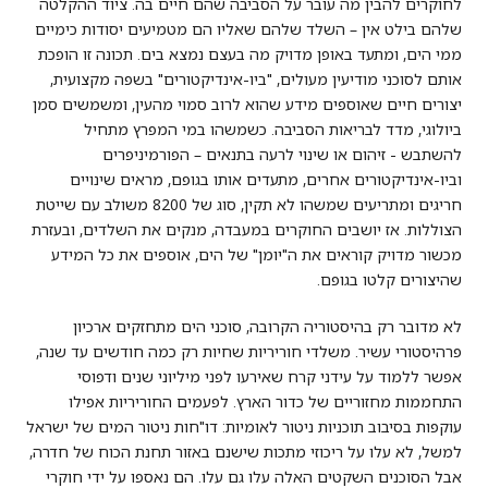
לחוקרים להבין מה עובר על הסביבה שהם חיים בה. ציוד ההקלטה
שלהם בילט אין – השלד שלהם שאליו הם מטמיעים יסודות כימיים
ממי הים, ומתעד באופן מדויק מה בעצם נמצא בים. תכונה זו הופכת
אותם לסוכני מודיעין מעולים, "ביו-אינדיקטורים" בשפה מקצועית,
יצורים חיים שאוספים מידע שהוא לרוב סמוי מהעין, ומשמשים סמן
ביולוגי, מדד לבריאות הסביבה. כשמשהו במי המפרץ מתחיל
להשתבש - זיהום או שינוי לרעה בתנאים – הפורמיניפרים
וביו-אינדיקטורים אחרים, מתעדים אותו בגופם, מראים שינויים
חריגים ומתריעים שמשהו לא תקין, סוג של 8200 משולב עם שייטת
הצוללות. אז יושבים החוקרים במעבדה, מנקים את השלדים, ובעזרת
מכשור מדויק קוראים את ה"יומן" של הים, אוספים את כל המידע
שהיצורים קלטו בגופם.
לא מדובר רק בהיסטוריה הקרובה, סוכני הים מתחזקים ארכיון
פרהיסטורי עשיר. משלדי חוריריות שחיות רק כמה חודשים עד שנה,
אפשר ללמוד על עידני קרח שאירעו לפני מיליוני שנים ודפוסי
התחממות מחזוריים של כדור הארץ. לפעמים החוריריות אפילו
עוקפות בסיבוב תוכניות ניטור לאומיות: דו"חות ניטור המים של ישראל
למשל, לא עלו על ריכוזי מתכות שישנם באזור תחנת הכוח של חדרה,
אבל הסוכנים השקטים האלה עלו גם עלו. הם נאספו על ידי חוקרי