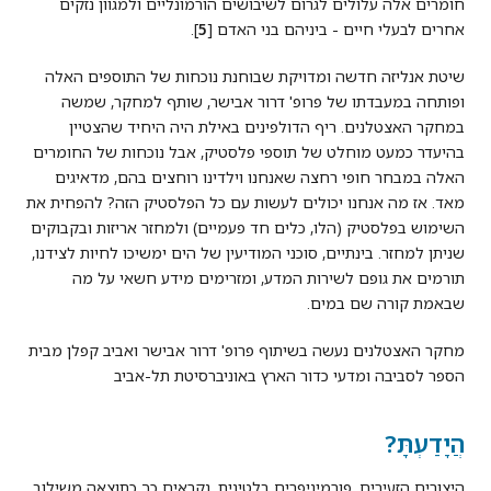
חומרים אלה עלולים לגרום לשיבושים הורמונליים ולמגוון נזקים
אחרים לבעלי חיים - ביניהם בני האדם [
5
].
שיטת אנליזה חדשה ומדויקת שבוחנת נוכחות של התוספים האלה
ופותחה במעבדתו של פרופ' דרור אבישר, שותף למחקר, שמשה
במחקר האצטלנים. ריף הדולפינים באילת היה היחיד שהצטיין
בהיעדר כמעט מוחלט של תוספי פלסטיק, אבל נוכחות של החומרים
האלה במבחר חופי רחצה שאנחנו וילדינו רוחצים בהם, מדאיגים
מאד. אז מה אנחנו יכולים לעשות עם כל הפלסטיק הזה? להפחית את
השימוש בפלסטיק (הלו, כלים חד פעמיים) ולמחזר אריזות ובקבוקים
שניתן למחזר. בינתיים, סוכני המודיעין של הים ימשיכו לחיות לצידנו,
תורמים את גופם לשירות המדע, ומזרימים מידע חשאי על מה
שבאמת קורה שם במים.
מחקר האצטלנים נעשה בשיתוף פרופ' דרור אבישר ואביב קפלן מבית
הספר לסביבה ומדעי כדור הארץ באוניברסיטת תל-אביב
הֲיָדַעְתָּ?
היצורים הזעירים, פורמיניפרים בלטינית, נקראים כך כתוצאה משילוב