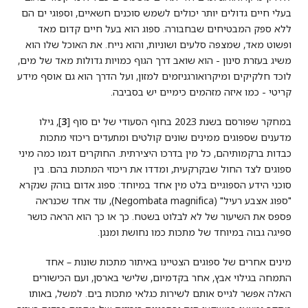
בעלי חיים גדולים יותר יכולים לשמש סוכנים חשאיים, וספוגי ים הם
ללא ספק המבטיחים שבחבורה. ספוג הוא בעל חיים קדום מאד
ופשוט מאד, שמצפה סלעים ושוניות, והוא נייח. את האוכל שלו הוא
משיג בעזרת סינון - הוא שואב דרך הגוף כמויות גדולות מאד של מים,
לוכד חלקיקים ומיקרואורגניזמים למזון, ועל הדרך הוא גם אוסף מידע
קריטי - כמו איזה מזהמים כימיים יש בסביבה.
במחקר שפורסם בשנת 2023 בחוף הסעודי של ים סוף [
3
], גילו
מדענים שספוגים ממינים שונים קולטים ומתעדים ריכוזי מתכות
כבדות ברקמותיהם, כל מין בדרכו היצירתית. החוקרים דגמו כמה מיני
ספוגים לצד החול שבקרקעית, ומדדו את ריכוזי המתכות בהם. בין
סוכני הידע הספוגיים בלט מין אחד במיוחד: ספוג אדום בוהק שנקרא
"ספוג אצבע רעיל" (
Negombata magnifica
), עוד אחד שכנראה
פספס את השיעור של לא לבלוט בשטח. כך או כך הוא הראה כושר
ספיגה גבוה במיוחד של מתכות כמו נחושת ומנגן.
מינים אחרים של ספוגים הצטיינו באיתור מתכות שונות – אחד
התמחה בגילוי אבץ, אחר בקדמיום, שלישי בארסן, ועם הכישורים
האלה אפשר לגייס אותם לשירות כגלאי מתכות בים. למשל, באותו