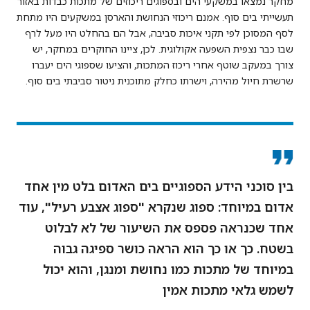
מחקר נמצאו במשקעי הים ובספוגים ריכוזים של מתכות כבדות באזור
תעשייתי בים סוף. אמנם ריכוזי הנחושת והארסן במשקעים היו מתחת
לסף המסוכן לפי תקני איכות סביבה, אבל הם בהחלט היו מעל לרף
שבו כבר נצפית השפעה אקולוגית. לכן, ציינו החוקרים במחקר, יש
צורך במעקב שוטף אחרי ריכוז המתכות, והציעו שספוגי הים יעברו
שרשרת חיול מהירה, וישרתו כחלק מתוכנית ניטור סביבתי בים סוף.
בין סוכני הידע הספוגיים בים האדום בלט מין אחד
אדום במיוחד: ספוג שנקרא "ספוג אצבע רעיל", עוד
אחד שכנראה פספס את השיעור של לא לבלוט
בשטח. כך או כך הוא הראה כושר ספיגה גבוה
במיוחד של מתכות כמו נחושת ומנגן, והוא יכול
לשמש גלאי מתכות אמין