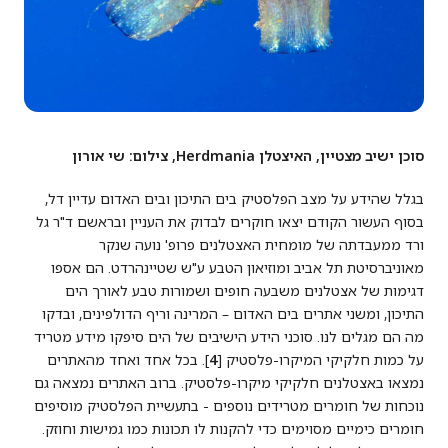
סוכן ישיב מצטיין, האיצטלן
Herdmania
, צילום: שי אורון
בגלל שהידע על מצב הפלסטיק בים התיכון ובים האדום עדיין דל,
בסוף העשור הקודם יצאו חוקרים לבדוק את העניין ובראשם ד"ר גל
ורד ממעבדתה של מומחית האצטלנים פרופ' נועה שנקר
מאוניברסיטת תל אביב ומוזיאון הטבע ע"ש שטיינהרדט. הם אספו
דגימות של אצטלנים משבעה חופים ושמורות טבע לאורך הים
התיכון, ומשני אתרים בים האדום – המרינה וריף הדולפינים, ובדקו
מה הם מגלים לנו. סוכני הידע הישיבים של הים סיפקו מידע מטריד
על כמות חלקיקי המיקרו-פלסטיק [
4
]. בכל אחד ואחד מהאתרים
נמצאו באצטלנים חלקיקי מיקרו-פלסטיק. ברוב האתרים נמצאה גם
נוכחות של חומרים מטרידים נוספים - בתעשיית הפלסטיק מוסיפים
חומרים כימיים מסוימים כדי להקנות לו תכונות כמו גמישות וחוזק.