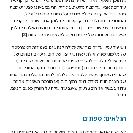
זה הזמן לשאול, למה המידע הזה שחשפו מרגלי הים כל-כך קריטי?
עוד קצת אבץ, עוד קצת נחושת, ביג דיל, הרי גם באופן טבעי יש קצת
מהם בים. אז קודם כל לא מדובר על כמות קטנה כלל וכלל,
והחומרים התנחלו להם בקרקעית הים לזמן ארוך. שנית, מחקרים
מראים שיש קשר ישיר בין ריכוזי החומרים הגבוהים האלה בים לבין
פגיעה בהתפתחות של יצורים חיים, לפעמים עד כדי מוות [
2
].
ויש עוד עניין: עלייה בנחושת עלולה לפגוע גם בעמידות המפורסמת
של אלמוגי מפרץ אילת לאירועי קיצון של חום. ריכוזים גבוהים של
זרחן עלולים לגרום לנזק כי שוניות אלמוגים משגשגות רק בים עני
בזרחן ויתר חומרי ההזנה (נוטריינטים). הודות למחקר החוריריות
שהובילה אורון, אפשר ללמוד מה עלולות להיות ההשלכות ההרסניות
של הצבת חוות לגידול דגים בתוך הים (או הזרמת השפכים מחוות
גידול ביבשה אל הים), רעיון שאגב עוד עולה על הפרק מפעם לפעם.
וחבל.
הגלאים: ספוגים
לא רק מיקרואורגניזמים חד-תאיים משמשים כביו-אינדיקטורים. גם