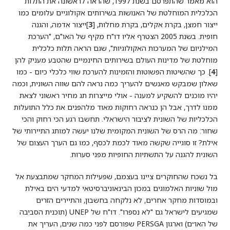
הוא מאמר שהתפרסם בשנת 1997, שהראה לראשונה את התלות
הכלכלית המוחלטת של האנושות בשירותים אקולוגיים עלומים כמו
ייצור חמצן, בקרת אקלים, בקרת מחלות, [
3
]ייצור אדמה, והגנה
חופית. בשנת 2005 הצטרף אליו דו"ח מקיף של האו"ם, "הערכת
המילניום של המערכות האקולוגיות", שגם הראה תלות כלכלית
מוחלטת של מדינות העולם בשירותים החינמיים שהטבע מעניק להן
[
4
]. כך שהשיטות הפשוטות והזמינות להערכת שווי כלכלי כיום - כמו
שאלון שמבקש מאנשים להעריך כמה נראה להם שווה השונית, וכמה
יהיו מוכנים להשקיע למענה - אולי מייצרות תג מחיר ראשוני לצאת
ממנו לדרך, אבל הן כנראה רחוקות מאוד מלהפנים את כלל התועלות
הכלכליות של השונית לציבור הישראלי. תחשבו רגע הכי רחוק והכי
שחור: מה הרס של השונית המקומית שלנו יעשה למותג התיירותי של
אילת? זו סוגייה שקשה מאוד לכמת לכסף, כמו גם הערך העצום של
השונית להגנה על התשתיות החופיות מפני סערות.
בל נשכח שהחוקרים ציינו בעצמם, שפעילות המחקר שמתבצעת אל
מול שוניות האלמוגים במכון הבינאוניברסיטאי למדעי הים באילת
ובמוסדות מחקר אחרים, לא נלקחה בחשבון, והתיירים הזרים
שמגיעים לישראל גם "לא נספרו". דו"ח של UNEP (תוכנית הסביבה
של האו״ם) וארגון PERSGA שפורסם לפני כמה שנים, העריך את