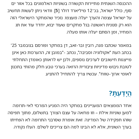
ההכנסה השנתית מתיירות הקשורה בשוניות האלמוגים בכל אזור ים
סוף, כולל ישראל, בכ־12 מיליארד דולר [
5
]. וודאי ניתן לעשות תחשיב
על ישראל עצמה והערך יעלה מעצמו. נזכיר שהמחקר הישראלי הזה
הוא רק סנונית ראשונה בגל מחקרים שעוד יבוא, יחדד עוד את תג
המחיר, ומן הסתם יעלה אותו מעלה.
במאמר שכתבו מנה, רובין ובר-זאב, דן במחקר ופורסם בנובמבר 25'
בכתב העת "אקולוגיה וסביבה", נכתב -"במובן זה, ההערכות כאן אינן
מייצגות חישובים לערכים נוספים, ולכן יש לראותן כאומדן התחלתי
לטובת גיבוש מדיניות ציבורית הרואה בערכי טבע חלק מהותי בתכנון
לאומי ארוך-טווח". עכשיו צריך להתחיל להתניע.
הֲיָדַעְתָּ?
אחד הממצאים המעניינים במחקר היה המניע המרכזי לאי-תרומה
למען שוניות אילת – וזו מחאה על עצם הצורך בתשלום, מתוך תפיסה
שזהו תפקידה של המדינה. זאת אומרת שסרבני התרומה לא הפחיתו
בערך השונית, אלא לא הבינו למה הם צריכים לשלם. העלו נקודה.