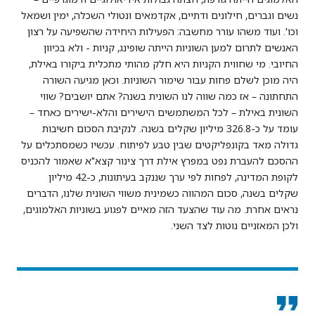
נשים וגברים, חילונים ודתיים, אקדמאים ונטולי השכלה, ימין ושמאל
וכו'. ועוד משהו עורר מחשבה: הפעילות היחידה שהשפיעה על רצון
האנשים לתרום למען השוניות הייתה שופינג, קניות - ולא בכיוון
החיובי. מי שחווית הקניות היא חלק מהותי מתכלית ביקורו באילת,
היה מוכן לשלם פחות עבור שימור השוניות. וכאן מגיעה השורה
התחתונה – אז כמה שווה לנו השונית בשנה? אתם יושבים? שווי
השונית באילת – לכל המשתמשים הישירים והלא-ישירים כאחד –
עומד על כ-326.8 מיליון שקלים בשנה. לנקיבת הסכום חשיבות
גדולה מאד בקונפליקטים שבין טבע לפיתוח. עכשיו כשמסתכלים על
ההסכם להעברת נפט במפרץ אילת דרך צינור קצא"א שאמור להכניס
לקופת המדינה, לפחות לפי ערך שננקב בעיתונות, כ-42 מיליון
שקלים בשנה, סכום המהווה כשמינית משווי השונית שלנו, הדברים
נראים אחרת. מה עוד שהצעד הזה מאיים לפגוע בשוניות האלמוגים,
ולכן המאזניים נוטות לצד השני.