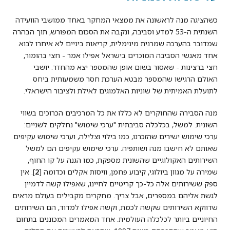
כשהציגה מנה לראשונה את ממצאי המחקר באחד ממושבי הוועידה
השנתית ה-53 למדע וסביבה, ונקבה את הסכום המפורש, תוך הבהרה
שמדובר בהערכה שמרנית מינימלית, קריאות ביניים לא איחרו לבוא.
אחד מאנשי הסביבה המוכרים בישראל אפילו אמר - חצי בהומור,
חצי ברצינות - שאסור בשום אופן שהמספר יצא מהחדר. יושבי
האולם הרגישו שהמספר מבטא הערכת חסר משמעותית ביחס
לתועלת האמיתית של שוניות האלמוגים לאילת ולציבור הישראלי.
מנה הסבירה שהחוקרים לא כללו את כל המרכיבים הכרוכים בשווי
השונית. למשל, בכלכלה סביבתית "ערכי שימוש" נחלקים לשניים:
ערכי שימוש ישירים שהזכרנו, כמו בילוי וצלילה, וערכי שימוש עקיפים
שאותם לא חישבו מנה ושותפיה. ערכי שימוש עקיפים הם למשל
השירותים האקולוגיים שהשונית מספקת, כמו הגנה על קו החוף,
שמירה על מגוון ביולוגי, קיבוע פחמן, וויסות אקלים וכדומה [
2
]. אין
ספק ששירותים אלה כל-כך קריטיים לחיינו, שאפילו קשה לדמיין
לגשת אליהם במספרים, אבל צריך. מחקרים מקבילים בעולם מראים
שדווקא השירותים שקשה לכמת, וקשה אפילו למדוד, הם השירותים
החיוניים ביותר לכלכלה העולמית. אחד המאמרים המכוננים בתחום