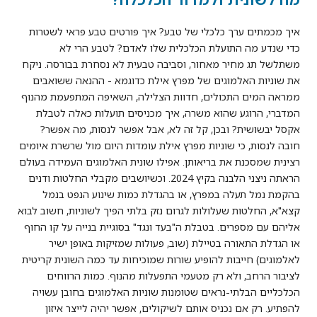
איך מכמתים ערך כלכלי של טבע? איך פורטים טבע פראי לשטרות
כדי שנדע מה התועלת הכלכלית שלו לאדם? לטבע הרי לא
משתלשל תג מחיר מאחור, וסביבה טבעית לא נסחרת בבורסה. ניקח
את שוניות האלמוגים של מפרץ אילת כדוגמא - ההנאה ששואבים
ממראה המים התכולים, חדוות הצלילה, השאיפה המתפעמת מהנוף
המדברי, הרוגע שהוא משרה, איך מכניסים תועלות כאלה לטבלת
אקסל יבשושית? ובכן, קל זה לא, אבל אפשר לנסות, מה אפשר?
חובה לנסות, כי שוניות מפרץ אילת עומדות היום מול שרשרת איומים
רצינית שמסכנת את בריאותן. אפילו שונית האלמוגים העמידה בעולם
הראתה ניצני הלבנה בקיץ 2024. וכשיושבים מקבלי החלטות ודנים
בהקמת נמל תעלה במפרץ, או בהגדלת כמות שינוע הנפט בנמל
קצא"א, החלטות שעלולות לגרום נזק בלתי הפיך לשוניות, חשוב לבוא
אליהם עם מספרים. בטבלת ה"בעד ונגד" בסוגיית בנייה על קו החוף
או הגדלת התאורה בטיילת (שוב, פעולות שמזיקות באופן ישיר
לאלמוגים) חייבות להופיע שורות שמוכיחות עד כמה השונית קריטית
לציבור הרחב, ולא רק מטעמי התפעלות מהנוף. כמות הרווחים
הכלכליים הבלתי-נראים שטומנות שוניות האלמוגים בחובן עשויה
להפתיע. רק אם נכניס אותם לשיקולים, אפשר יהיה לייצר איזון