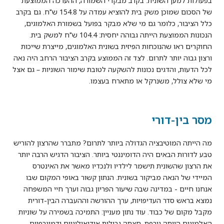
בפעולות למען השונית. בקרב מבקרי השמורה, ההערכה הממוצעת
של הסכום שמוכן משק בית להוציא עמדה על 154.8 ש"ח. גם בקרב
כלל הציבור, כלומר גם מי שלא מבקר בפועל בשמורת האלמוגים,
הנכונות הממוצעת הייתה גבוהה יחסית: 104.4 ש"ח למשק בית.
החוקרים ראו שהנוכחות הפיזית בשונית האלמוגים, מייצרת שייכות
ורצון גבוה יותר לתרום. לצד זה הממוצע בקרב הציבור הרחב היה נאה
לכל הדעות, והדגים נכונות להשקעה לטובת שימור השוניות – גם אצל
מי שלא צולל, משנרקל או מתארח בעצמו.
מסר בין-דורי
מה הייתה המוטיבציה הגדולה ביותר לתרום? מתברר שהרצון להוריש
טבע לדורות הבאים היה הדומיננטי ביותר. הציבור הדגיש הרבה יותר
את הרצון שהשונית תישמר לילדיו ולנכדיו מאשר את האינטרס
המיידי של הנאה מביקור בשונית. הנתון קשור באופי המקום שבו
אנחנו חיים - במדינה שבה שיעור הפריון גבוה וערך חיי המשפחה
נמצא בראש סדר העדיפויות, ערך ההורשה וההעברה הבין-דורית
מקבל מקום של כבוד. עוד נתון מעניין: התמיכה בשמירה על שוניות
האלמוגים הייתה גורפת, חצתה גבולות אידיאולוגיים ודמוגרפיים –