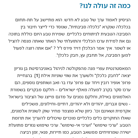
כמה זה עולה לנו?
הניסיון לאמוד ערך של טבע לא חדש. הוא מתיישב על תת-תחום
בכלכלה שנקרא "כלכלה סביבתית", שנוסד כדי לייצר חיבור בין
הסביבה הטבעית לניתוחים כלכליים. שמירת טבע היום כוללת בתוכה
גם את למידת ערכו הכלכלי והתועלתי של האתר שאתה מנסה להציל
או לשמר. איך אמר הכלכלן דויד פירס ז"ל ? "אם אתה רוצה לפעול
למען הסביבה, אל תחבק עץ, חבק כלכלן".
המאסטרנטית עפרי מנה מהפקולטה לניהול באוניברסיטת בן גוריון
יצאה "לחבק כלכלן" ולשערך את שווי שוניות אילת [
1
]. בהנחיית
פרופ' אופיר רובין ויחד עם פרופ' עדו בר-זאב ושותפים נוספים, הם
ערכו סקר בקרב למעלה מאלף ישראלים – חלקם מבקרים בשמורת
האלמוגים באילת, וחלקם נמנים על מדגם מייצג של הציבור בישראל
- נשים וגברים, יהודים ולא יהודים, דתיים-וחילונים, משכילים
אקדמית ושאינם וכו'. כיוון שלא מוצמד מחיר שוק לשונית אלמוגים,
שאלו החוקרים כלים כלכליים מוכרים שיכולים להעריך את תרומת
הטבע: "ערכי שימוש" "וערכי אי-שימוש". ערכי שימוש נגזרים מתועלת
ישירה שמרוויחים ממשאב הטבע, כמו תיירות, פנאי, זמן רביצה