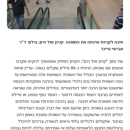
חיבה לקניות שינתה את התמונה. קניון מול הים, צילם: ד"ר
אבישי טייכר
עוד נתון: "קניון מול הים", הקניון הוותיק שממשיך להקיא מקרבו
אנשים עם שקיות, הרוויח כ-86 מיליון שקלים בשנה –עדיין פחות
ממחצית מהערך הכולל של השונית. השוואות אלה ממחישות עד
כמה השונית מהווה נכס כלכלי משמעותי בהרבה ממקורות הכנסה
שחשבנו שהם הרבה יותר דומיננטיים. במילים אחרות, מה שנראה
לאחרים בציבור הפסד הכנסה דרמטי – הפסד כסף מנפט, או טיילת
חדשה ומוארת שלא תיבנה - קטן בהרבה מהרווח שכבר מגלמים
ערכי הטבע בשונית. כיוון שהעם אמר את דברו, קובעי המדיניות
יכולים להניח שהשקעה בשמירה על השונית נתמכת באופן רחב
בציבור. שיקולים כלכליים בלתי נראים לכאורה, צריכים להיכלל
בהחלטות התכנון הלאומיות ועלות אי-שמירתה עלולה להיות גבוהה