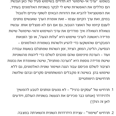
בשמש. "ערכי אי-שימוש" לא תלויים בשימוש פעיל של כאן ועכשיו.
הם כוללים את האפשרות שיש לי לבקר בשוניות האלמוגים בעתיד,
את הפוטנציאל להביא את הדורות הבאים לשזוף עיניים ולטבול
במים, ואת ערך הקיום עצמו – זאת אומרת הערך שאנשים נותנים
לעצם קיומו של האוצר הטבעי, גם אם הם לא מנצלים אותו. עכשיו
נשאלת השאלה איך מודדים את ערכי השימוש והאי-שימוש? שיטת
מדידה ראשונה לערכי שימוש היא "עלות הגעה", או סך הוצאות
המבקרים שהושקעו כדי להגיע ולשהות בשמורת האלמוגים –
הנסיעה, הלינה, המזון, הציוד, זמן השהות שמתגלם בשעות עבודה
ועוד – הערכת מינימום שהם מוכנים לשלם כדי ליהנות מהשוניות.
שיטת מדידה נוספת היא "הערכה מותנית", שיטה שאומדת את נכונות
הציבור לשלם מכיסם עבור הגנה ושימור שונית האלמוגים, גם ללא
שימוש בהן. בשיטה זו מקבלים המשתתפים סקרים ובהם שלושה
תרחישים היפותטיים:
תרחיש של "עסקים כרגיל" – לא נוגעים ונותנים לטבע להמשיך
ולהידרדר (אנחנו כבר מכירים את הנעשה בשוניות העולם, ויודעים
לאן זה הולך)
תרחיש "שימור" – עצירת הידרדרות השונית והשארתה במצבה.