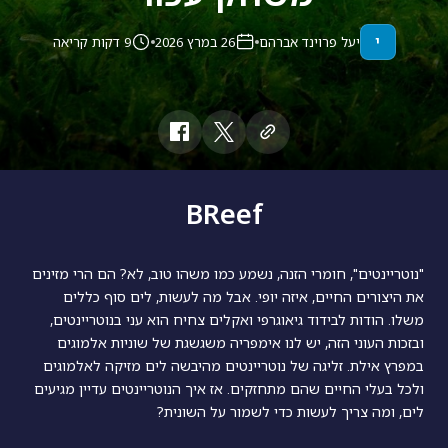
י
יעל פרוינד אברהם
26 במרץ 2026
9 דקות קריאה
BReef
"נוטריינטים", חומרי הזנה, נשמע כמו משהו טוב, לא? הם הרי מזינים
את היצורים החיים, איזה יופי. אבל מה לעשות, לים סוף כללים
משלו. הודות לבידוד גיאוגרפי ואקלים צחיח הוא עני בנוטריינטים,
ובזכות העוני הזה, יש לנו אימפריה משגשגת של שוניות אלמוגים
במפרץ אילת. זליגה של נוטריינטים מהיבשה לים מזיקה לאלמוגים
ולכל בעלי החיים שהם מתחזקים. אז איך הנוטריינטים עדיין מגיעים
לים, ומה צריך לעשות כדי לשמור על השונית?