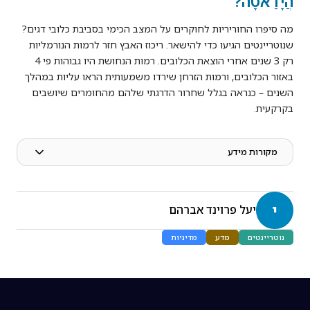
הֲיָדַאטָה?
מה סיפרו החוריריות לחוקרים על המצב הכימי בסביבת כלובי דגים?
שנוטריינטים הגיעו כדי להישאר. ריכוז האבץ חזר לרמות הנורמליות
רק 3 שנים אחרי הוצאת הכלובים. רמות הנחושת היו גבוהות פי 4
באזור הכלובים, ורמות הזרחן שירדו משמעותית הראו עליות במהלך
השנים – כנראה בגלל שחרור הדרגתי שלהם מהחומרים שיושבים
בקרקעית.
מקורות מידע
י
יעל פרוינד אברהם
נוטריינטים
מדע
מדיניות