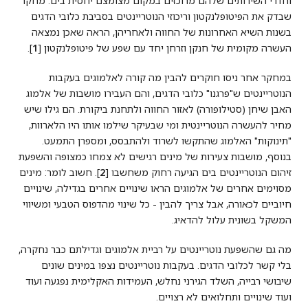
וחדרי השירותים שלהם מרוכזים במקום מצומצם יחסית בים. מחקר
שבדק את הפיטופלנקטון וריכוזי הנוטריינטים בסביבת כלובי הדגים
בשנות השיא האחרונות של החווה ולאחריהן, הראה שאכן נמצאה
העשרה מקומית של חנקן וזרחן יחד עם שפע של פיטופלנקטון [
1
].
במחקר אחר ניסו חוקרים להבין מה קורה לאלמוגים בעקבות
הנוטריינטים ש"פרגנו" כלובי הדגים, והם העבירו מושבות של אלמוג
האבן שיחן (סטילופורה) לאזור החווה ולתחנת ביקורת. הם גילו שיש
מחיר להעשרה הנוטריינטית ומי שבעיקר שילמו אותו היו הלארוות,
"תינוקות" האלמוג שהתקשו לשרוד ולהתבסס, ומספרן התמעט.
בנוסף, מושבות צעירות של מינים רגישים לא צמחו כמצופה והשפעת
זיהום הנוטריינטים בים הגיעה רחוק משחשבו [
2
]. חשוב לומר: מינים
מסוימים אחרים של אלמוגים הראו שינויים אחרים בגדילה, שינויים
חיוביים לכאורה, אבל צריך להבין - כל שינוי מהדפוס הטבעי ומשיווי
המשקל בשונית עלול להדאיג.
מה גם שהשפעת נוטריינטים על רביית אלמוגים וגדילתם כבר נחקרה,
בלי קשר לכלובי הדגים. בעקבות נוטריינטים נצפו במינים שונים
שיבושי רבייה, השלד הגירני נחלש, העמידות האקלימית נפגעה ועוד
ועוד שינויים ותחלואים לא רצויים.