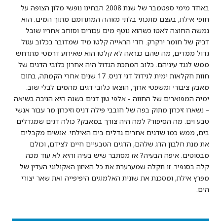
באחד מימי ספטמבר של שנת 2008 הבחינו נופשי מלון הצופה על
חופי אילת, בעצם מתכתי בלתי מזוהה המתרומם מתוך המים. הוא
נמשה החוצה לאטו כשהוא נוטף מים עכורים וסוחב אחריו שובל
דביק של חומר ירקרק. חדי הראייה קלטו מיד שמדובר בכלוב עגול
גדול ממדים, מה שהם כנראה לא קלטו הוא שאירוע דרמטי מתרחש
ממש לנגד עיניהם. כלוב המתכת הגדול היה אחרון כלובי הדגים של
חוות חקלאות ימית לגידול דגי דניס. 17 שנים אחרי הקמתה, בתום
מאבק ציבורי ומשפטי ארוך, הוצאו כלובי דגים מהמים לבלי שוב.
ימיה המפוארים של החווה - אלפי טון דגים בשנה היא הניבה בשיאה
– נשארו זיכרון מתוק בפה של חובבי פילה דניס וזיכרון מר עבור אנשי
טבע וים. מה הסיפור? למה היה צורך במאבק? כולה דגים שמגדלים
בים, ממש כמו שדגים אחרים גדלים בים האילתי. אנשים מקבלים
את מנת חלבון הדג שלהם, הדגים הטבעיים חיים לצידם, וכולם
מבסוטים. איפה הבעיה? אז מסתבר שיש בעיה והיא לא עוד מכה
קלה בסנפיר. זו תקלה שמערערת את כל האיזון האקולוגי העדין של
מפרץ אילת, ומסכנת את שונית האלמוגים היפיפייה ואת שאר יצורי
הים.