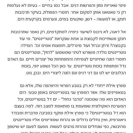
פינוי שאריות מזון והפרשות דגים. אבל כמו בחיים – בעיות לא נעלמות
רק כי טאטאנו אותן למקום אחר. חומרי הפסולת, בעיקר תרכובות
חנקן, או למעשה – דשן, שוקעים במים, ונערמים בקרקעית הים.
אל דאגה, לא ניכנס לשיעור כימיה למתקדמים, רק נאמר שתרכובות
חנקן משתייכות לקבוצת גג אחת שנקראת "נוטריינטים". מי עוד
בקבוצה? זרחן וברזל ועוד מינרלים, חומצות אמינו וכו'. המילה
נוטריינטים נולדה משורש לטיני שמשמעו "להזין", ונוטריינטים הם
חומרי הזנה שחיוניים לצמיחה והתפתחות של יצורים חיים. גם האדם
גדל ומתפתח בזכות נוטריינטים. עד כאן הכל נשמע יופי, בזכות
הכלובים יש לנו גם דגי דניס וגם הזנה ליצורי הים. ובכן, נוט.
מפרץ אילת ייחודי לא רק בטבע הפראי והיפהפה שלו, אלא גם
במאפיינים שלו. אזור המפרץ עני בנוטריינטים באופן טבעי. הים
האדום הוא מה שמכונה "מדבר כחול" - ים דל בנוטריינטים, וכל
המערכת האקולוגית שפועמת בו מותאמת למצב הזה. למה בעצם
הוא דל בנוטריינטים? כי מפרץ אילת מוקף בסביבה מדברית ומבודד
גיאוגרפית, ואין נחלים גדולים או נהרות שמזרימים אליו נוטריינטים
מהיבשה, כפי שנחלים ונהרות נוהגים לעשות. מפעם לפעם יש שיטפון