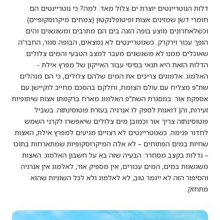
דלות הנוטריינטים יוצרת ים צלול מאד. למה? כי נוטריינטים הם
חומרי דשן שמזינים אצות ופיטופלנקטון (צמחים מיקרוסקופיים)
וכשלאחרונים מוצע בופה הזנה בים הם מתרבים ומשגשגים והים
הופך עכור וירקרק. כשנוטריינטים לא נמצאים, הבופה סגור, החבר'ה
שאוכלים ממנו לא משגשגים מעבר למצב הטבעי והמים צלולים.
הדלות הזאת היא תנאי בסיסי עבור האייקון של מפרץ אילת -
האלמוג. אלמוגים צריכים את המים שלהם צלולים, כי הם מנהלים
שת"פ מצליח עם עולם הצומח, וחלקם בהסכם מחייב לוקיישן עם
אספקת אור. במסגרת השת"פ האלמוג מארח ברקמתו אצות שיתופיות
זעירות, והן דואגות לספק לו אנרגיה בעזרת פוטוסינתזה. בשביל
פוטוסינתזה צריך אור וכמובן מים צלולים שיאפשרו לקרני השמש
לחדור פנימה. כשנוטריינטים לא רצויים מגיעים למפרץ אילת, האצות
שחיות במים הפתוחים – לא אלה המיקרוסקופיות שמתארחות בתוכו
– גדלות בקצב מסחרר. הבעיה שזה בא על חשבון האלמוג: האצות
משגשגות במים, המים עכורים, אין מספיק אור, לאלמוג אין אנרגיה
והסיפור הזה לא ייגמר טוב, לא לאלמוג ולא לכל השוניות שהוא
מתחזק.