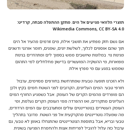
תוצרי הלוואי מגיעים אל הים. מתקן ההתפלה סבחה, קרדיט:
Wikimedia Commons, CC BY-SA 4.0
אם גשם חזק מפתיע את תושבי אילת, מים זורמים מהעיר אל הים
תוך שהם אוספים לכלוך, לשלשת יונים, שמנים, חומר אורגני ודשנים
מגינות נוי. במלונות שיושבים ממש בסמוך לים ומתהדרים בגינות
מפוארות, מי ההשקיה המועשרים בדישון מחלחלים למי התהום
שממש במגע עם מי מפרץ אילת.
ולא הזכרנו תופעה טבעית שמתרחשת בחורפים מסוימים, ערבול
חורפי טבעי. המים העליונים, הקרובים לפני השטח חמים בקיץ ולכן
הם מופרדים מהמים הקרים של העומק. אבל כשמגיע החורף המים
העליונים מתקררים, ואז ההפרדה ממי העומק הקרים נעלמת, ומי
העומק העשירים בנוטריינטים עולים ומתערבבים עם המים הרדודים,
מה שמעלה נוטריינטים מהקרקעית אל פני השטח. מדובר בתהליך
טבעי ובריא, אבל בתוספת הנוטריינטים שהתנחלו באופן לא טבעי, גם
ערבול כזה עלול להוביל לפריחות אצות ולהחמרת הפגיעה בשונית.