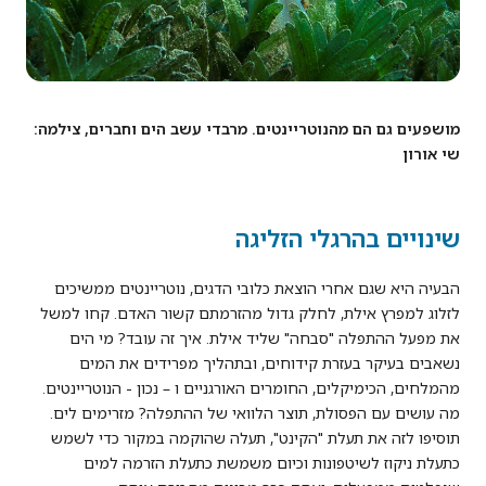
מושפעים גם הם מהנוטריינטים. מרבדי עשב הים וחברים, צילמה:
שי אורון
שינויים בהרגלי הזליגה
הבעיה היא שגם אחרי הוצאת כלובי הדגים, נוטריינטים ממשיכים
לזלוג למפרץ אילת, לחלק גדול מהזרמתם קשור האדם. קחו למשל
את מפעל ההתפלה "סבחה" שליד אילת. איך זה עובד? מי הים
נשאבים בעיקר בעזרת קידוחים, ובתהליך מפרידים את המים
מהמלחים, הכימיקלים, החומרים האורגניים ו – נכון - הנוטריינטים.
מה עושים עם הפסולת, תוצר הלוואי של ההתפלה? מזרימים לים.
תוסיפו לזה את תעלת "הקינט", תעלה שהוקמה במקור כדי לשמש
כתעלת ניקוז לשיטפונות וכיום משמשת כתעלת הזרמה למים