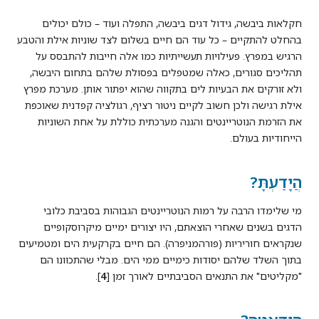
חקלאות ביבשה, גידול דגים ביבשה, התפלה ועוד – כולם יכולים
בהחלט להתקיים – כל עוד הם חיים בשלום לצד שוניות אילת והטבע
הרגיש במפרץ. פעילויות תעשייתיות כמו אלה חייבות להתבסס על
תהליכים סגורים, כאלה שמטפלים בפסולת שלהם בתחום היבשה,
ולא זורקים את הבעיות לים בתקווה שהוא יפתור אותן. מערכת מפרץ
אילת רגישה ולכן חשוב לקיים ניטור רציף, רגולציה קפדנית שאוכפת
את הזרמת הנוטריינטים והגנה מערכתית כוללת על אחת השוניות
הייחודיות בעולם.
הֲיָדַעְתָּ?
מי שלימדו הרבה על רמות הנוטריינטים הגבוהות בסביבת כלובי
הדגים בשנים שאחרי הוצאתם, היו יצורים ימיים מיקרוסקופיים
שנקראים חוריריות (פורהמניפרה). הם חיים בקרקעית הים ומטמיעים
בתוך השלד שלהם יסודות כימיים ממי הים. מבלי שהתכוונו הם
"מקליטים" את התנאים הסביבתיים לאורך זמן [
4
].