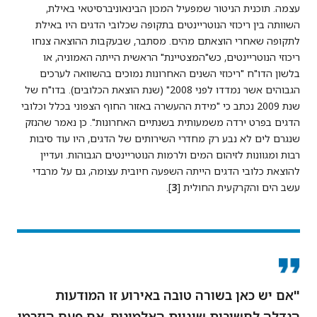
עצמה. תוכנית הניטור שמפעיל המכון הבינאוניברסיטאי באילת,
השוותה בין ריכוזי הנוטריינטים בתקופה שכלובי הדגים היו באילת
לתקופה שאחרי הוצאתם מהים. מסתבר, שבעקבות ההוצאה צנחו
ריכוזי הנוטריינטים, כש"המצטיינת" הראשית הייתה האמוניה, או
בלשון הדו"ח "ריכוזי השנים האחרונות נמוכים בהשוואה לערכים
הגבוהים אשר נמדדו לפני 2008" (שנת הוצאת הכלובים). בדו"ח של
שנת 2009 נכתב כי "מידת ההעשרה באזור החוף הצפוני בכלל וכלובי
הדגים בפרט ירדה משמעותית בשנתיים האחרונות". כן נאמר שהנזק
שנגרם לים לא נבע רק מחדרי השירותים של הדגים, היו עוד סיבות
רבות ומגוונות לזיהום המים ולרמות הנוטריינטים הגבוהות. ועדיין
להוצאת כלובי הדגים הייתה השפעה חיובית עצומה, גם על מרבדי
עשב הים והקרקעית החולית [
3
].
"אם יש כאן בשורה טובה באירוע זו המודעות
הגדלה לחשיבות שוניות האלמוגים. אם פעם הוזרמו