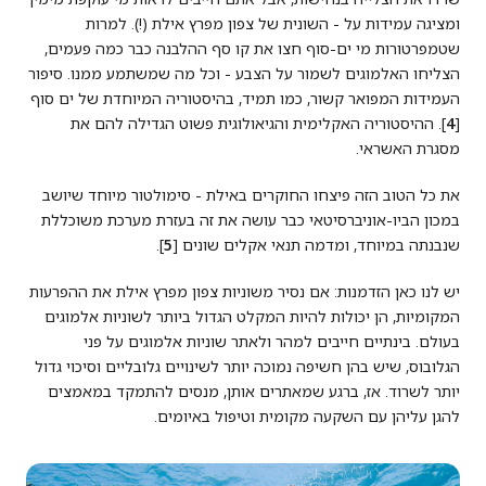
ומציגה עמידות על - השונית של צפון מפרץ אילת (!). למרות
שטמפרטורות מי ים-סוף חצו את קו סף ההלבנה כבר כמה פעמים,
הצליחו האלמוגים לשמור על הצבע - וכל מה שמשתמע ממנו. סיפור
העמידות המפואר קשור, כמו תמיד, בהיסטוריה המיוחדת של ים סוף
[
4
]. ההיסטוריה האקלימית והגיאולוגית פשוט הגדילה להם את
מסגרת האשראי.
את כל הטוב הזה פיצחו החוקרים באילת - סימולטור מיוחד שיושב
במכון הביו-אוניברסיטאי כבר עושה את זה בעזרת מערכת משוכללת
שנבנתה במיוחד, ומדמה תנאי אקלים שונים [
5
].
יש לנו כאן הזדמנות: אם נסיר משוניות צפון מפרץ אילת את ההפרעות
המקומיות, הן יכולות להיות המקלט הגדול ביותר לשוניות אלמוגים
בעולם. בינתיים חייבים למהר ולאתר שוניות אלמוגים על פני
הגלובוס, שיש בהן חשיפה נמוכה יותר לשינויים גלובליים וסיכוי גדול
יותר לשרוד. אז, ברגע שמאתרים אותן, מנסים להתמקד במאמצים
להגן עליהן עם השקעה מקומית וטיפול באיומים.