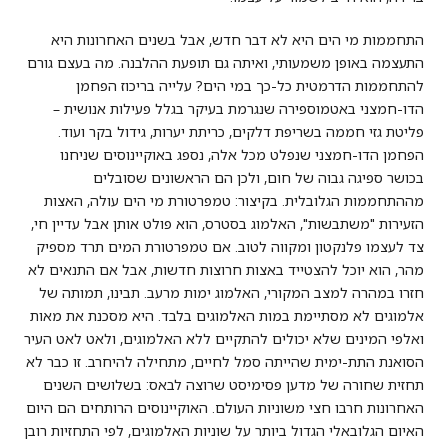
התחממות מי הים היא לא דבר חדש, אבל בשנים האחרונות היא
התעצמה באופן משמעותי, ואיתה גם תופעת ההלבנה. מה בעצם גורם
להתחממות הדרמטית כל-כך במי הים? עלייה בריכוז הפחמן
הדו-חמצני באטמוספירה שנגרמת בעיקר בגלל פעילות אנושית –
פליטת גזי חממה בשריפת דלקים, כריתת יערות, גידול בקר ועוד.
הפחמן הדו-חמצני שנפלט מכל אלה, נספג באוקיינוסים שניחנו
בכושר ספיגה גבוה של חום, ולכן הם הראשונים שסובלים
מההתחממות הגלובלית. בקיצור: טמפרטורת מי הים עולה, האצות
הזעירות "משתבשות", האלמוג בסטרס, הוא פולט אותן אבל עדיין חי,
צד לעצמו פלנקטון ומקווה לטוב. אם טמפרטורת המים תרד מספיק
מהר, הוא יוכל להצטייד באצות חרוצות חדשות, אבל אם התנאים לא
חזרו במהרה למצב המקורי, האלמוג ימות מרעב. תבינו, תמותה של
אלמוגים לא מסתיימת במות האלמוגים בלבד. היא מסכנת את מאות
ואלפי המינים שלא יכולים להתקיים ללא האלמוגים, ולאט לאט העיר
הסואנת התת-ימית שהייתה סמל לחיים, מתחילה להיחרב. זו כבר לא
תחזית שחורה של מדען פסימיסט שרוצה לבאס: בשלושים השנים
האחרונות חרבו חצי משוניות העולם. האוקיינוסים הרותחים הם היום
האיום הגלובאלי הגדול ביותר על שוניות האלמוגים, לפי התחזיות רובן