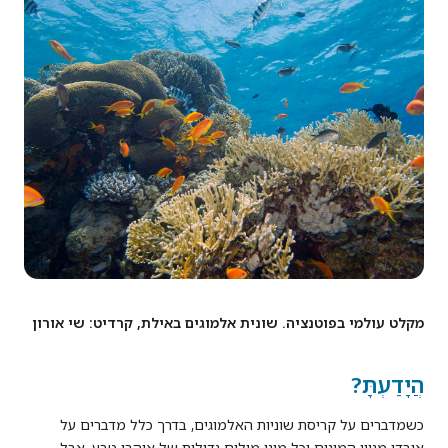
מקלט עולמי בפוטנציה. שונית אלמוגים באילת, קרדיט: שי אורון
הֲיָדַעְתָּ?
כשמדברים על קריסת שוניות האלמוגים, בדרך כלל מדברים על
אובדן מגוון המינים וכל מיני מילים גדולות של אוהבי טבע, אבל