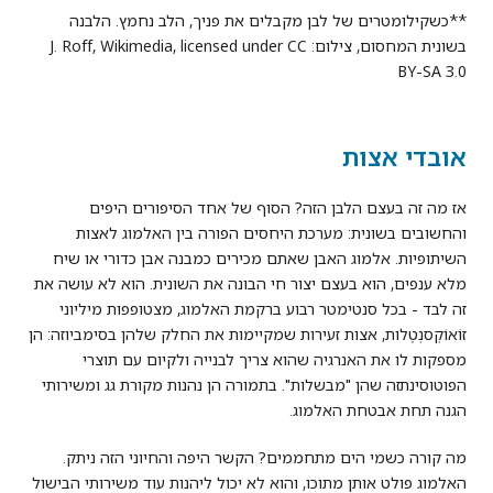
**כשקילומטרים של לבן מקבלים את פניך, הלב נחמץ. הלבנה
בשונית המחסום, צילום: J. Roff, Wikimedia, licensed under CC
BY-SA 3.0
אובדי אצות
אז מה זה בעצם הלבן הזה? הסוף של אחד הסיפורים היפים
והחשובים בשונית: מערכת היחסים הפורה בין האלמוג לאצות
השיתופיות. אלמוג האבן שאתם מכירים כמבנה אבן כדורי או שיח
מלא ענפים, הוא בעצם יצור חי הבונה את השונית. הוא לא עושה את
זה לבד - בכל סנטימטר רבוע ברקמת האלמוג, מצטופפות מיליוני
זוֹאוֹקְסנְטֶלות, אצות זעירות שמקיימות את החלק שלהן בסימביוזה: הן
מספקות לו את האנרגיה שהוא צריך לבנייה ולקיום עם תוצרי
הפוטוסינתזה שהן "מבשלות". בתמורה הן נהנות מקורת גג ומשירותי
הגנה תחת אבטחת האלמוג.
מה קורה כשמי הים מתחממים? הקשר היפה והחיוני הזה ניתק.
האלמוג פולט אותן מתוכו, והוא לא יכול ליהנות עוד משירותי הבישול