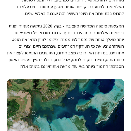
האלמוגים ולפגוע בהן קשות. אוניות מטען עמוסות בנפט עלולות
להרוס בבת אחת את היופי העשיר הזה שנבנה באלפי שנים.
המציאות סיפקה המחשה מעציבה - בקיץ 2020 נתקעה אונייה יפנית
בשוניות האלמוגים המרהיבות בחוף הדרום-מזרחי של מאוריציוס.
יותר מאלף טונות של נפט דלפו ממנה. צילומי לוויין הראו את הנפט
השחור צובע את מי הטורקיז המרהיבים שבתוכם חיים יצורי ים
ייחודיים. במדינת האי הוכרז מצב חירום, התושבים התגייסו לעצור את
פיזור הנפט, גופים ירוקים לחמו, אבל הנזק הבלתי הפיך נעשה. האסון
הסביבתי החמור ביותר באי עוד מראה אותותיו גם בימים אלה.