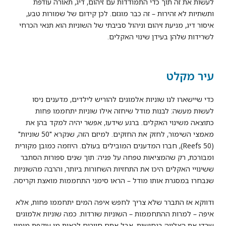
לעשות את זה תוך כדי התמודדות עם זיהום, דיג, תאורה עודפת
ותשתיות לא זהירות – זה כבר מוגזם. לכן קידום של שמורות טבע,
איסור דיג, מניעת זיהום וניהול סביבתי של השוניות הוא תנאי הכרחי
לשרידות שלהן בעידן שינוי האקלים.
עיר מקלט
כדי שיישארו לנו שוניות אלמוגים להוריש לילדים, מדענים ניסו
לעשות מעשה: לבנות מודל שיחזה אילו שוניות יתחממו פחות
כתוצאה משינוי האקלים. ברגע שידעו, אפשר יהיה למקד בהן את
מאמצי השימור, לחזק את החזקים. למיזם הזה, שנקרא "50 שוניות"
(50 Reefs), חברו המדענים המובילים בעולם. היוזמה כמובן מקורית
ומבורכת, רק שהמציאות טפחה על פניה: תוך שנים ספורות הסתבר
ששינויי האקלים היכו את התחזיות השחורות ביותר, והרבה מהשוניות
שנבחרו במסגרת אותו מודל – הראו סימני התחממות מואצת וקריסה.
ודווקא אז התברר שלא צריך לחפש איפה המים יתחממו פחות, אלא
איפה – למרות ההתחממות – השוניות שורדות. כמה שוניות אלמוגים
שרדו את הצלייה בנחישות, אבל אתם חייבים לראות מי עוקפת מימין