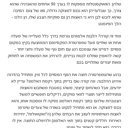
שלהן. הזואוקסנטלות מספקות לו בערך 90 אחוזים מהאנרגיה שהוא
צורך, כך שבלעדיהן הוא נכנס למצוקה גדולה, סוג של צום. הסיבה
שהוא לובש לבן היא כי האצות הן גם ספקיות הצבע שלו, הן הלכו -
הלך הפיגמנט.
מתי זה קורה? הלבנת אלמוגים נגרמת בדרך כלל מעלייה של מעלה
אחת או שתיים מעל טמפרטורת המקסימום הממוצעת בקיץ במקום
מסוים. דמיינו את עצמכם רגע עם חום גוף של מעלה וחצי יותר -
קשה להאמין שתלכו לבנות בניינים, להרחיב את המשפחה או לתחזק
מאות יצורים שתלויים בכם.
ברגע שהטמפרטורה חוצה את הסף המסוים לכל מין, מתחיל בהדרגה
אירוע ההלבנה. מה קורה שם בדיוק בתוך רקמת האלמוג? עדיין לא
יודעים, אבל כשהחום קיצוני, משהו במטבח משתבש והאצות
מתחילות לייצר תוצרי לוואי מזיקים, רדיקלים חופשיים למשל.
הצטברות שלהם בתוך רקמת האלמוג מזיקה לו ומסכנת אותו, והוא
נכנס למצוקה. אז הוא מתחיל לנקוט בשורה של צעדים שיגרמו
לאצות השיתופיות לעזוב את הבתים שלהן (ה"ואקואולות", יחידות
האירוח: חללים קטנים בתוך תאי האלמוג) ולהיפלט החוצה. אין לו
ברירה, הוא חייב לשמור על עצמו.