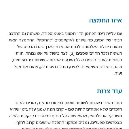
איזו החמצה
עם עליית ריכוז הפחמן הדו-חמצני באטמוספירה, משתנה גם ההרכב
הכימי של המים, מה שגורם לאוקיינוסים "להחמיץ". ההחמצה הזאת
פוגעת ביכולת האלמוגים לבנות את מבני האבן שהם הבסיס של
השונית ולכל החיים שסביבו [
3
]. לצד בישול על אש גבוהה, חוות
השוניות לאורך השנים שלל הפרעות אחרות – שיטות דיג בעייתיות,
זליגת חומרים מפוקפקים למים, הובלת נפט ודלק, זיהום אור וקול
ועוד.
עוד צרות
האדם שחי בשכנות לשוניות ועסוק בפיתוח מתמיד, מזרים למים
חומרים שלא אמורים להיות שם – קרם הגנה שמגן עליו בזמן שהוא
משנרקל או פלסטיק שהוא שתה על החוף ומצטבר בקרקעית. לאלה
מצטרפים מפעלים, נמלים ומתקני התפלה שיושבים קרוב לחוף,
ואחראים להזרמת שלל חומרים כמו ביוב, דלק ונפט לשוניות