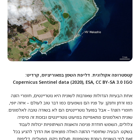
קטסטרופה אקולוגית. דליפת השמן במאוריציוס, קרדיט:
Copernicus Sentinel data (2020), ESA, CC BY-SA 3.0 IGO
אחת הבעיות הגדולות שאורבות לשונית היא נוטריינטים, חומרי הזנה
כמו זרחן וחנקן. על פניו הם נשמעים כמו דבר טוב לעולם – איזה יופי,
חומרי הזנה! – אבל בפועל נוטריינטים הם לא בשורה טובה לאלמוגים.
שונית האלמוגים מתאפיינת במיעוט נוטריינטים ובזכות זה מימיה
צלולים, השמש חודרת פנימה והאצות השיתופיות יכולות לעבוד
בשקט. הבעיה שחומרי ההזנה האלה מוצאים את הדרך להגיע בכל
זאת למי השונית בעזרת שיטפונות, תעלות ניקוז, מפעלים, דליפות