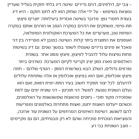
– צבי ים, דולפינים, דגים נדירים. שיטה דיג בלתי חוקית בעליל שעדיין
נמצאת בשימוש - על ידי אלה שחוק הוא לא לחם חוקם - היא דיג
בעזרת חומרי נפץ. מדובר בשיטה אכזרית ביעילותה: יוצרים פיצוץ
תת-מימי, משתקים את הדגים במקרה הטוב או הורגים אותם במקרה
הפחות טוב, מערערים את כל המערכת האקולוגית המופלאה,
ואוספים את התוצרת ביתר קלות. השיטה כמובן לא מפרידה בין דגי
מאכל או מינים נדירים שעמלו לשמר במשך שנים. גם דיג בשיטות
פחות נפיצות עלול להוביל לפיצוץ, פיצוץ מסוג אחר. בשונית
האלמוגים מארג מזון יציב וקריטי לקיום המערכת. כשדגים ביתר
טורפים גדולים, השלב הבא בשרשרת המזון - הטרף שלהם – חווה
פיצוץ אוכלוסין, ואם הוא בפיצוץ אוכלוסין אז אלה שתחתיו עלולים
להיעלם. לכל יצור תפקיד חשוב בעיר התת-ימית הזאת, ואם הוא
נעלם השונית נפגעת. למשל: דגי תוכינון – דגי שונית יפים עם לסת
שמזכירה מקור תוכי - ניזונים מהאצות שמשגשגות על האלמוגים,
וכשהם ייעלמו האצות יחגגו, ואצות מתחרות באלמוגים ומפריעות
להם לשגשג. רשימת האיומים המרחפים על השונית עוד ארוכה,
והמציאות הנוכחית מוכיחה שהם לא רק מבטיחים, הם גם מקיימים
– מצב השוניות בכי רע.