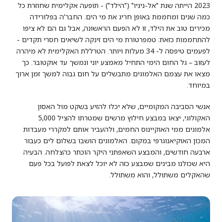
2023 הייתה שנת "אל-ניניו" ("הילד") - תופעה אקלימית שחוזרת כל
כמה שנים ומחממת באופן חריג את מי הים. החבר'ה בפלורידה
מכירים טוב את הילד, זו לא הפעם הראשונה, אבל גם הם לא ציפו
להתחממות כזאת: טמפרטורת מי הים זינקה לשיאים חסרי תקדים -
לפעמים טיפסה ל- 34 מעלות ויותר. הטרללת האקלימית לא מיהרה
לעזוב – גל החום הימי התחיל מאמצע יוני ונמשך עד אוקטובר. כך
מצאו את עצמם האלמוגים מתבשלים על חום גבוה למשך זמן ארוך
במיוחד.
אנשי הסביבה המקומיים, שלא יכלו להזיע בשקט מול האסון
האקולוגי, יצאו במבצע חילוץ מרשים שמטרתו להציל 5,000
אלמוגים ממי האוקיינוס החמים, ולהעביר אותם למקררי מעבדות
המכון האוקיאנוגרפי במקום. האלמוגים הושבו בשלום לים כעבור
ארבעה חודשים, והמבצע השאפתני היקר הוכתר כהצלחה. הבעיה
היא שכולנו מבינים שמבצע כזה לא יוכל לצאת לפועל בכל פעם
שהאקלים משתולל, והוא משתולל.