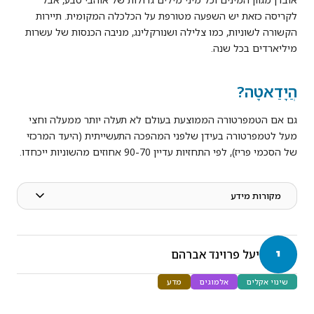
לקריסה כזאת יש השפעה מטורפת על הכלכלה המקומית. תיירות
הקשורה לשוניות, כמו צלילה ושנורקלינג, מניבה הכנסות של עשרות
מיליארדים בכל שנה.
הֲיָדַאטָה?
גם אם הטמפרטורה הממוצעת בעולם לא תעלה יותר ממעלה וחצי
מעל לטמפרטורה בעידן שלפני המהפכה התעשייתית (היעד המרכזי
של הסכמי פריז), לפי התחזיות עדיין 90-70 אחוזים מהשוניות ייכחדו.
מקורות מידע
י
יעל פרוינד אברהם
שינוי אקלים
אלמוגים
מדע