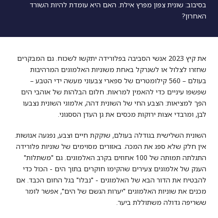
בסיבוב: שונית צפון מפרץ אילת. האם היא עומדת להיות השורד
האחרון?
את קיץ 2023 אנשי הסביבה בפלורידה יתקשו לשכוח. גם המבקרים
שחזרו לצלול או לשנרקל באחת משוניות האלמוגים המרהיבות
בעולם – 560 קילומטרים של ספארי צבעוני מעשה ידי הטבע –
שפשפו עיניים כדי להאמין למראות. חלום הבלהות של אוהבי הים
הפך למציאות: הצבע החי של השונית דהה, אלמוגי השונית נצבעו
לבן, ומרבדי אצות ירוקות מכסים את גן העדן הססגוני.
השונית השלישית בגודלה בעולם, שוקקת חיים וצבע, נפגעה אנושות.
אין חלק שלא ספג את המכה. באזורים מסוימים של שוניות פלורידה
התגלתה תמותה של 100 אחוזים בקרב האלמוגים. גם "משתלות"
הענק של אלמוגים צעירים שהקימו חוקרים בתוך הים - הכול כדי
להבטיח את הדור הבא של האלמוגים - "נבלו" בגל החום הכבד. אם
מכנים את שוניות האלמוגים "יערות הגשם של הים", אפשר לומר
ששריפה גדולה משתוללת ביער.