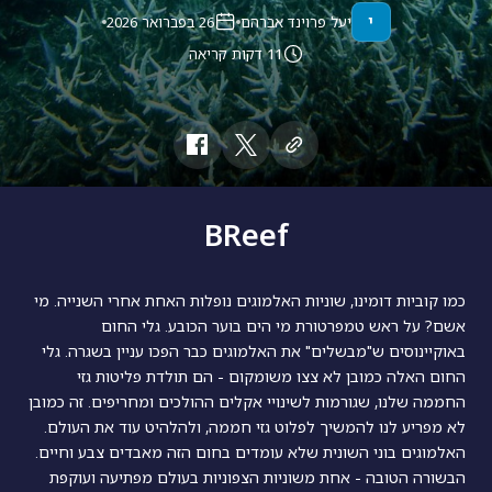
י
יעל פרוינד אברהם
26 בפברואר 2026
11 דקות קריאה
BReef
כמו קוביות דומינו, שוניות האלמוגים נופלות האחת אחרי השנייה. מי
אשם? על ראש טמפרטורת מי הים בוער הכובע. גלי החום
באוקיינוסים ש"מבשלים" את האלמוגים כבר הפכו עניין בשגרה. גלי
החום האלה כמובן לא צצו משומקום - הם תולדת פליטות גזי
החממה שלנו, שגורמות לשינויי אקלים ההולכים ומחריפים. זה כמובן
לא מפריע לנו להמשיך לפלוט גזי חממה, ולהלהיט עוד את העולם.
האלמוגים בוני השונית שלא עומדים בחום הזה מאבדים צבע וחיים.
הבשורה הטובה - אחת משוניות הצפוניות בעולם מפתיעה ועוקפת