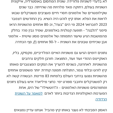
לא בלעדי לשוניות פלורידה. שונית המחסום באוסטרליה, אייקונית
השוניות בעולם, רחוקה מאד מלהיות מה שהייתה. כבר שנים
שקילומטרים של אלמוגים חסרי חיים מעציבים משנרקלים שבאו
לראות את הפלא. אותו קיץ לוהט היה השיא. בין החודשים דצמבר
2023 לפברואר 2024 מי הים "בערו", וכ-80 אחוזים מהשוניות הראו
סימני "הלבנה" - תופעה קטלנית באלמוגים, שמיד נבין מהי. בחלק
מהמושבות הגיע שיעור התמותה של אלמוגים מסוג שיטית – אלמוגי
אבן שכיחים שבונים את השונית – ל-90 אחוזים (!), סף הכחדה.
נתונים דומים הגיעו גם משוניות האיים המלדיביים, מקסיקו, בליז,
האוקיינוס ההודי ועוד ועוד, התוצאה: חורבן חלקים נרחבים
מהשוניות. לאחרונה, כשניסו להעריך את הנזקים המצטברים מאותו
קיץ לוהט ובלתי נגמר, התגלתה תמונה קודרת: יותר משמונים אחוזים
מהשוניות נפגעו ברחבי העולם בלפחות 83 מדינות. הבשורה קשה לא
רק למשנרקלים וחובבי ספורט ימי. כחצי מיליארד איש בעולם ניזונים
ומתפרנסים משוניות האלמוגים - ה"רוטשילד" של הים, אחת
המערכות האקולוגיות הנדיבות ביותר לאדם.
למאמר על השונית
הרדודה
.
האסון הסביבתי לא נעצר באותו קיץ מהביל. אנחנו עדיין נמצאים