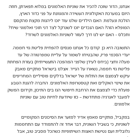
אנחנו, הדור שזכה להכיר את שוניות האלמוגים במלוא תפארתן, חוזה
היום במערכת האקולוגית העשירה והמגוונת על פני כדור הארץ,
הולכת ונעלמת. האם הילדים שלנו עוד יזכו ליהנות מקצת מהקסם
המופלא הזה? האם הנכדים יזכו לשנרקל לצד דגי תוכי ואלמוגי שיח?
ותכלס - האם יש לנו דרך לעזור לשוניות האלמוגים לשרוד?
התשובה היא כן. קודם כל אנחנו מנסים להפחית פליטת גזי חממה.
יעדי הסכמי פריז, שהבטיחו לשמור על עליית טמפרטורה של עד
מעלה וחצי (ביחס לעידן שלפני המהפכה התעשייתית) בעזרת הפחתת
פליטת גזי חממה, נשארו על הנייר. אצלנו בישראל מתקיים מאבק
עיקש לצמצם את התלות של ישראל בדלקים פוסיליים המחריפים
את שינוי האקלים ואת קטסטרופת האלמוגים. החברה להגנת הטבע
פועלת כדי לצמצם את הרחבת חיפושי הגז בים התיכון, וקידום המשק
למעבר לאנרגיה מתחדשת – כזו שיודעת לחיות טוב עם שוניות
אלמוגים.
במקביל, מתקיים מאמץ אדיר למזער את הסיכונים המקומיים
לשוניות, כי בשביל השונית, דבר אחד זה להתמודד עם התחממות
גלובלית ועם נטישת האצות השיתופיות כשהכל מסביב טוב, אבל