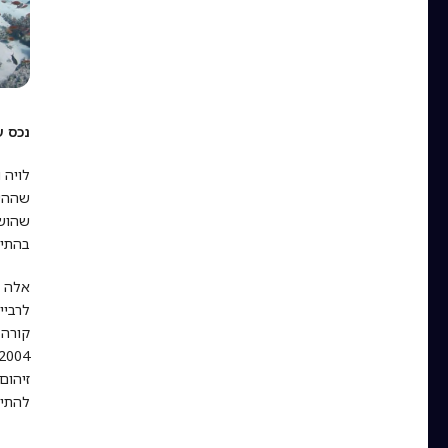
נכס ע
לויה 
שההשע
שהושמ
בהתיי
אלה ה
לרביי
קורה 
זיהום
להתיי