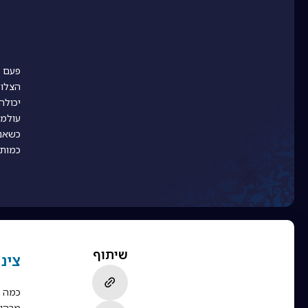
פעם מ
הצלול
יכולה
עולמי
כשאנח
כמות 
שיתוף
צינ
כמה מ
מרהיב