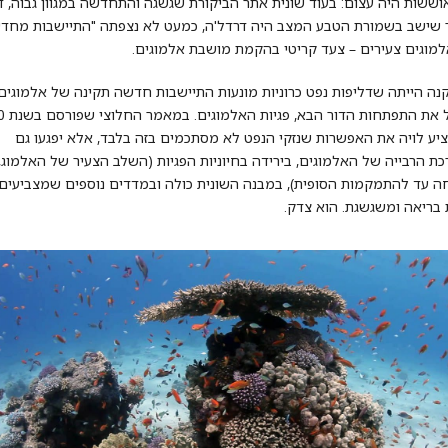
ששות היה עצום: בעוד שונית אתר הביקורת שגשגה והתחדשה במגוון גבוה, ד
שישב בשמורת הטבע המצב היה דרדל'ה, כמעט לא נצפתה "התיישבות מחד
מוגים צעירים – צעד קריטי בהקמת מושבת אלמוגים.
ה הייתה שדליפות נפט כרוניות מונעות התיישבות חדשה תקינה של אלמוגים
ובכלל את התפ
ציע לויה את האפשרות שנזקי הנפט לא מסתכמים בזה בלבד, אלא יפגעו גם
ת הרבייה של האלמוגים, בירידה בחיוניות הפגיות (השלב הצעיר של האלמוג,
 עד להתמקמות הסופית), במבנה השונית כולה ובמדדים נוספים שמצביעים
 בריאה ומשגשגת. הוא צדק.