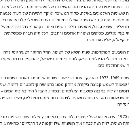
ה. באותם ימים עוד לא הבינו מה ההשלכות של תעשיית נפט בליבו של אוצר 
 ששוניות האלמוגים באילת, מקור המשיכה ומוקד התיירות של העיר, נפגעות
ת מזיהומי נפט עוד לא הייתה אפילו בחיתוליה. הים הישראלי קלט אז את כל 
ששלחו אליו – שפכים, זבל, זיהומים. חלפו השנים וצינור בקוטר 8 צול הפך למפעל
וזי בעל נמלים, מסופים וצינורות ארוכים ורחבים. הכל ת"פ חברה ממשלתית
ה קצא"א, אליה עוד נשוב.
 השבעים המוקדמות, שנות השיא של הצינור, החל החוקר הצעיר יוסי לויה,
 אחד מגדולי הביולוגים והאקולוגים הימיים בישראל, להתעניין בדרמה אקולוג
 שמתחוללת בים.
בין השנים 1973-1969 הוא עקב אחר שני אתרי שוניות אלמוגים: האחד בשמורת
 שאמור לשמש קבוצת ביקורת מרוחק ממנו כחמישה קילומטרים דרומה. שני
דומים זה לזה במבנה מושבות האלמוגים ובמגוון, ההבדל היה באיכות המים –
ת שבשמורת הטבע הייתה חשופה לזיהום כרוני מנפט ומינרלים, ואילו השנייה
 נקייה.
בשנת 1970 היכה אירוע שפל קיצוני ובלתי צפוי במי מפרץ אילת ושתי השוניות סבלו
ה רצינית. לויה רצה לבחון איך השוניות שלו "קמות על הרגליים" מהאירוע. ה