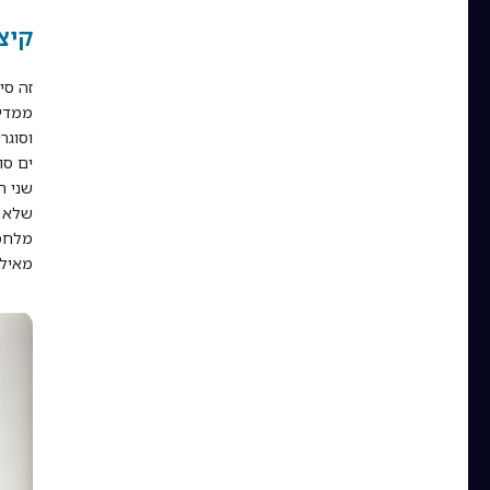
קיצ
זה סי
ממדינ
וסוגר
ים סו
שני ה
שלא י
מאילת