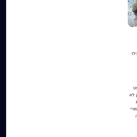
לו
ט
 לא
זורי