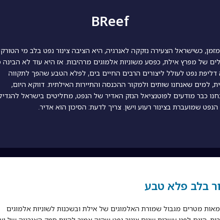
BReef
זמן, כשישראל הצעירה נזקקה לאנרגיה, היא הציבה צינור נפט בלב מי הטורקי
ים של מפרץ אילת, כפסע משוניות אלמוגים מרהיבות. אז היא עוד לא הבינה 
 דליפת נפט לעולל ליצורים הרבים החיים בים, לפלא הטבע שהפך לתקווה
ת, למים שאנחנו שותים ולמקור ההכנסה והתיירות האילתית. דווקא היום,
נו כבר מודעים לפוטנציאל הנזק האדיר של הנפט, מחליטים בישראל להגדיל
הנפט שמועברת בצינור רעוע וישן. צריך לדעת: הסיכון הוא אדיר.
ור בלב פלא טבע
אות מטרים מגבול שמורת האלמוגים של אילת ובשכנות לשוניות אלמוגים
ות, הונח לפני עשרות שנים צינור נפט שהיה אמור להיות ספק האנרגיה של י