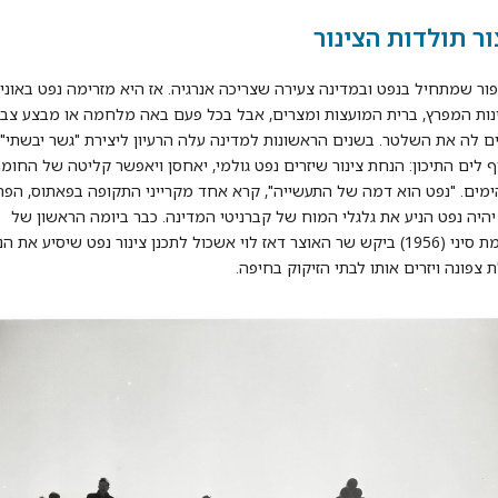
ור תולדות הצינור
פור שמתחיל בנפט ובמדינה צעירה שצריכה אנרגיה. אז היא מזרימה נפט באוניו
ות המפרץ, ברית המועצות ומצרים, אבל בכל פעם באה מלחמה או מבצע צבא
ים לה את השלטר. בשנים הראשונות למדינה עלה הרעיון ליצירת "גשר יבשתי" 
ף לים התיכון: הנחת צינור שיזרים נפט גולמי, יאחסן ויאפשר קליטה של החומר
ימים. "נפט הוא דמה של התעשייה", קרא אחד מקרייני התקופה בפאתוס, הפ
היה נפט הניע את גלגלי המוח של קברניטי המדינה. כבר ביומה הראשון של
מלחמת סיני (1956) ביקש שר האוצר דאז לוי אשכול לתכנן צינור נפט שיסיע את ה
 צפונה ויזרים אותו לבתי הזיקוק בחיפה.