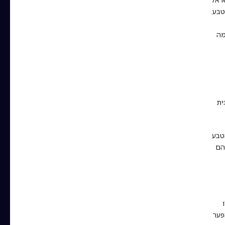
טבע.
מה
ית
 הטבע
הם
פער