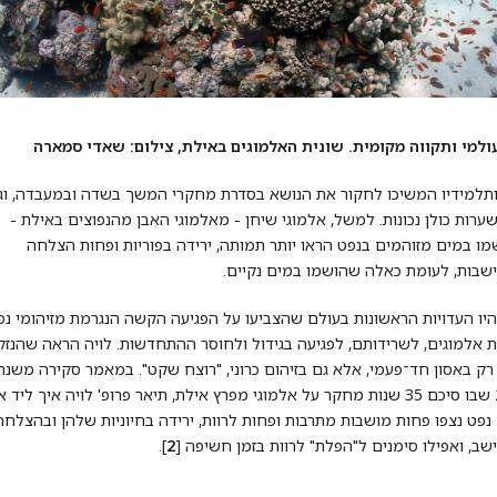
ולמי ותקווה מקומית. שונית האלמוגים באילת, צילום: שאדי סמארה
ותלמידיו המשיכו לחקור את הנושא בסדרת מחקרי המשך בשדה ובמעבדה, וגי
רות כולן נכונות. למשל, אלמוגי שיחן - מאלמוגי האבן מהנפוצים באילת -
ו במים מזוהמים בנפט הראו יותר תמותה, ירידה בפוריות ופחות הצלחה
שבות, לעומת כאלה שהושמו במים נקיים.
יו העדויות הראשונות בעולם שהצביעו על הפגיעה הקשה הנגרמת מזיהומי נפ
ת אלמוגים, לשרידותם, לפגיעה בגידול ולחוסר ההתחדשות. לויה הראה שהנזק
רק באסון חד־פעמי, אלא גם בזיהום כרוני, "רוצח שקט". במאמר סקירה משנת
2004 שבו סיכם 35 שנות מחקר על אלמוגי מפרץ אילת, תיאר פרופ' לויה איך ליד א
 נפט נצפו פחות מושבות מתרבות ופחות לרוות, ירידה בחיוניות שלהן ובהצלחה
שב, ואפילו סימנים ל"הפלת" לרוות בזמן חשיפה [
2
].