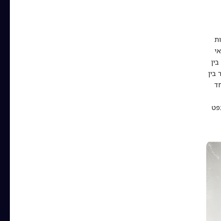
ת
י
בין
 בין
חד
נפט