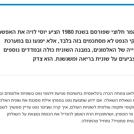
במאמר חלוצי שפורסם בשנת 1980 הציע יוסי לויה את הא
י הנפט לא מסתכמים בזה בלבד, אלא יפגעו גם במערכת
יה של האלמוגים, במבנה השונית כולה ובמדדים נוספים
יעים על שונית בריאה ומשגשגת. הוא צדק
אט צמחה הכרה בינלאומית בחשיבות מניעת זיהומי נפט בשוניות אלמוגים ובי
 נשאלת השאלה: אם ידוע שתנועת נפט במפרץ אילת מסכנת את שונית האלמו
קומי ותקווה עולמית לשוניות העולם, איך קרה שצינור נפט עדיין ממשיך לשב
מי המפרץ, ושהתוכנית הרת האסון להגדיל את הכמות נמצאת על השולחן
נטית מתמיד? נתחיל מהתחלה.