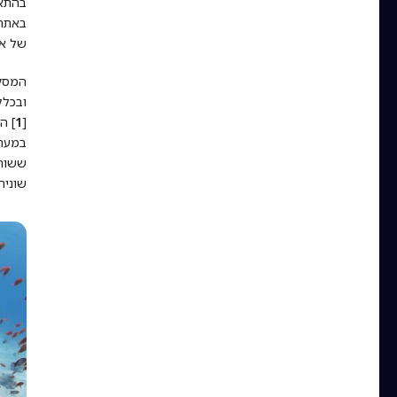
בהתאו
באתר 
של אל
המסקנ
[
1
] ה
במערכ
ששוחה
שונית