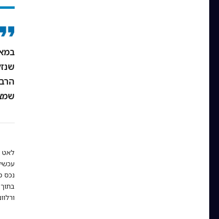
שנזק
הרבי
שמצב
לאט ל
עכשיו
נכס מ
בתוך 
ורלוו