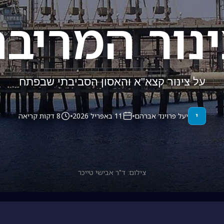
נור המריב
על צינור קצא"א והאסון הסביבתי שבפתח
י
יעל פרוינד אברהם
11 באפריל 2026
8 דקות קריאה
צילום: ד"ר אבישי טייכר