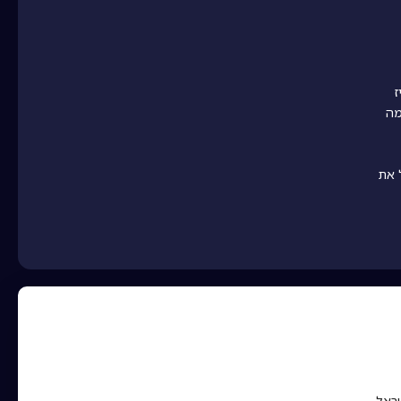
ז
מה
 את
שראל