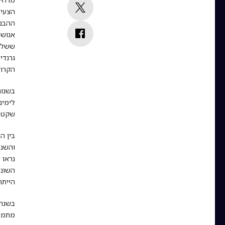
הצעיר
ההבנה
אנושו
גרנדי
הקרוי
בשנות
לימים
שקטה
והשני
נראו 
השוני
הייתה
מתמות