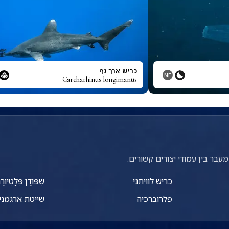
כריש ארך גף
NE
Carcharhinus longimanus
עבר בין עמודי יצורים קשורים.
כריש לוויתני
שִׁפּוּדָן פְּלָטִיוּר
פלרוברכיה
שייטת ארגמני