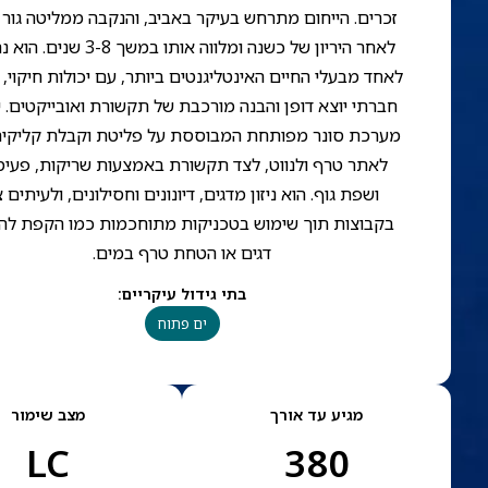
זכרים. הייחום מתרחש בעיקר באביב, והנקבה ממליטה גור
לאחר היריון של כשנה ומלווה אותו במשך 3-8 
לאחד מבעלי החיים האינטליגנטים ביותר, עם יכולות חיקוי, ז
חברתי יוצא דופן והבנה מורכבת של תקשורת ואובייקטים. י
מערכת סונר מפותחת המבוססת על פליטת וקבלת קליקים
לאתר טרף ולנווט, לצד תקשורת באמצעות שריקות, פעימ
ושפת גוף. הוא ניזון מדגים, דיונונים וחסילונים, ולעיתים 
בקבוצות תוך שימוש בטכניקות מתוחכמות כמו הקפת לה
דגים או הטחת טרף במים.
בתי גידול עיקריים
:
ים פתוח
מגיע עד אורך
מצב שימור
LC
380