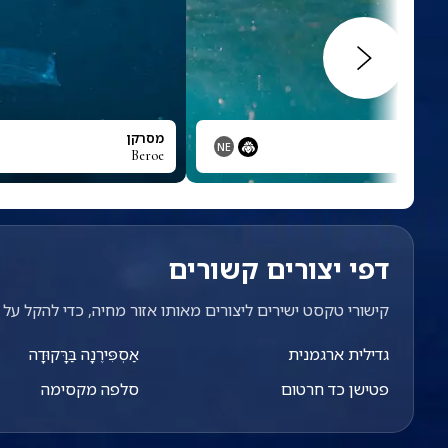
מסרקן
NE
Beroe
דפי יצורים קשורים
קישורי טקסט ישירים ליצורים מאותו אזור מחיה, כדי להקל על מ
גדילית ארגמנית
אַסְפִּירֶנָה בַּרָּקוּדָה
פטישן כד חרטום
סלפה מקסימה