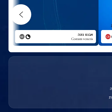
אבנט נוגה
NE
CR
Cestum veneris
ָה
ת