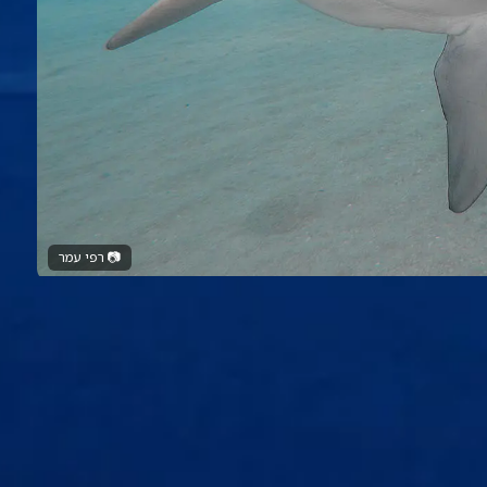
📷
רפי עמר