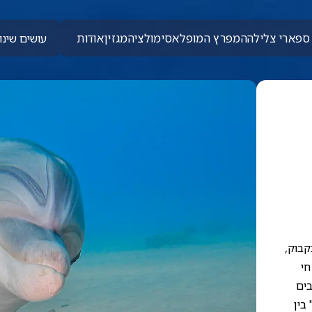
ספארי צלילה
המפרץ המופלא
סימולציה
מגזין
אודות
עושים שינוי
קבוק,
חי
בים
בין