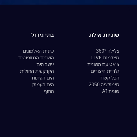
שוניות אילת
בתי גידול
צלילה 360°
שונית האלמוגים
מצלמות LIVE
השונית המזופוטית
צ'אט עם השונית
עשב הים
גלריית היצורים
הקרקעית החולית
הכל קשור
הים הפתוח
סימולציה 2050
הים העמוק
שונית AI
החוף