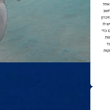
 אחד
שנים. הוא נחשב
יכרון
ש לו
 כדי
ות
צד
קות