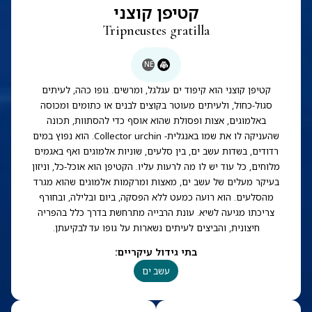
קטיפן קוצני
Tripneustes gratilla
NE
קטיפן קוצני הוא קיפוד ים עגלגל, ומרשים. גופו כהה, לעיתים
סגול-כחול, ולעיתים מעוטר בקוצים לבנים או כתומים ומכוסה
באלמוגים, אצות ופסולת שהוא אוסף כדי להסתוות, תכונה
שהעניקה לו את שמו באנגלית- Collector urchin. הוא נפוץ במים
רדודים, בשדות עשב ים, בין סלעים, שוניות אלמוגים ואף באגמים
מלוחים, כל עוד יש לו מה לרעות עליו. הקטיפן הוא אוכל-כל, וניזון
בעיקר מעלים של עשב ים, מאצות ומרקמות אלמוגים שהוא מגרד
מהסלעים. הוא רועה כמעט ללא הפסקה, ביום ובלילה, ובחורף
צריכתו מגיעה לשיא. עונת הרבייה מתרחשת בדרך כלל בהפריה
חיצונית, והביצים לעיתים נשארות על גופו עד לבקיעתן.
בתי גידול עיקריים
:
עשב ים