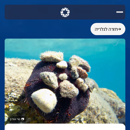
חזרה לגלריה
📷
שי אורון