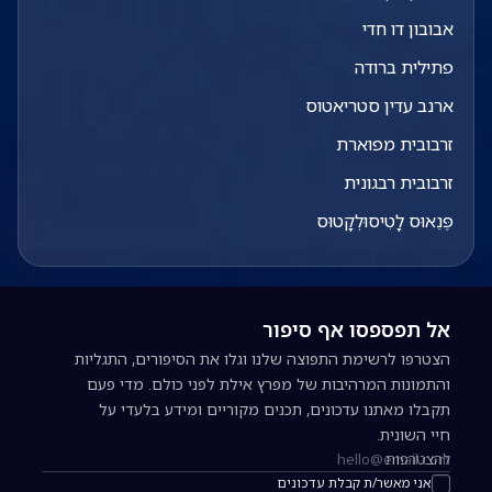
אבובון דו חדי
פתילית ברודה
ארנב עדין סטריאטוס
זרבובית מפוארת
זרבובית רבגונית
פֶּנֵאוּס לָטִיסוּלְקָטוּס
אל תפספסו אף סיפור
הצטרפו לרשימת התפוצה שלנו וגלו את הסיפורים, התגליות
והתמונות המרהיבות של מפרץ אילת לפני כולם. מדי פעם
תקבלו מאתנו עדכונים, תכנים מקוריים ומידע בלעדי על
חיי השונית.
להצטרפות
כתובת אימייל להרשמה לניוזלטר
אני מאשר/ת קבלת עדכונים