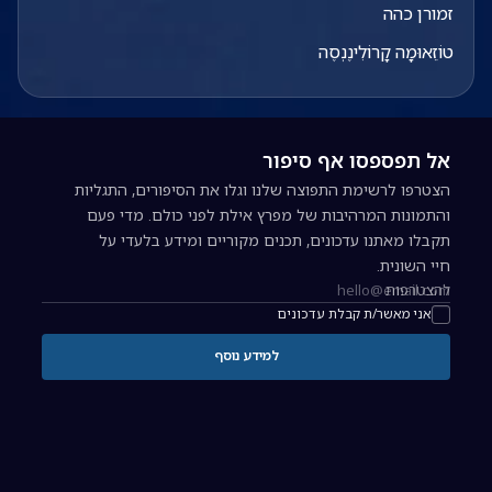
זמורן כהה
טוֹזֵאוּמָה קָרוֹלִינֶנְסֶה
אל תפספסו אף סיפור
הצטרפו לרשימת התפוצה שלנו וגלו את הסיפורים, התגליות
והתמונות המרהיבות של מפרץ אילת לפני כולם. מדי פעם
תקבלו מאתנו עדכונים, תכנים מקוריים ומידע בלעדי על
חיי השונית.
להצטרפות
כתובת אימייל להרשמה לניוזלטר
אני מאשר/ת קבלת עדכונים
למידע נוסף