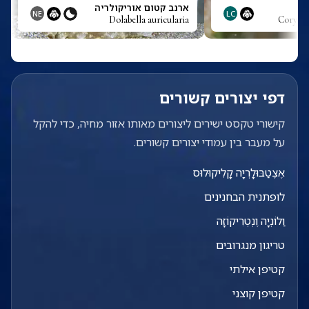
ק
ארנב קטום אוריקולריה
NE
LC
Dolabella auricularia
Corytho
דפי יצורים קשורים
קישורי טקסט ישירים ליצורים מאותו אזור מחיה, כדי להקל
על מעבר בין עמודי יצורים קשורים.
אֶצֶטַבּוּלָרְיָה קָלִיקוּלוּס
לופתנית הבחנינים
וַלוֹנְיָה וֶנְטְרִיקוֹזָה
טריגון מנגרובים
קטיפן אילתי
קטיפן קוצני