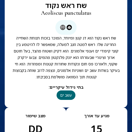
שח ראש נקוד
Aeoliscus punctulatus
DD
שח ראש נקוד הוא דג קטן ומיוחד, המוכר בזכות תנוחת השחייה
החריגה שלו: ראש למטה וזנב למעלה, שמאפשר לו להיטמע בין
קוצי קיפודי ים וענפי אלמוגים. הוא דקיק ושטוח מהצד, בעל חוטם
ארוך וצינורי שבעזרתו הוא יונק פלנקטון מהמים. צבעו ירקרק
שקוף, ולאורכו פס חום ונקודות שחורות קטנות ומפוזרות. הוא חי
בעיקר בשדות עשב ים ושוניות אלמוגים, ונצפה לרוב שוחה בקבוצות
קטנות תוך הסוואה מושלמת בסביבתו.
בתי גידול עיקריים
:
עשב ים
מגיע עד אורך
מצב שימור
DD
15