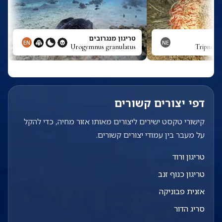
טריגון מנגרובים
EN
NE
Urogymnus granulatus
Tripneuste
דפי יצורים קשורים
קישורי טקסט ישירים ליצורים מאותו אזור מחיה, כדי להקל
על מעבר בין עמודי יצורים קשורים.
טריגון ורוד
טריגון כנוף זנב
אזנית פבוניקה
סריג הדור