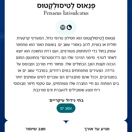
פֶּנֵאוּס לָטִיסוּלְקָטוּס
Penaeus latisulcatus
NE
פֶּנְאוּס לָטִיסוּלְקָטוּס הוא חסילון טרופי גדול, המעדיף קרקעית
חולית או בוצית, לרוב באזורי עשב ים. בשעות האור הוא מתחפר
עמוק בחול כדי להתחמק מטורפים, ועם רדת החשכה הוא יוצא
לשחר לטרף. סימני ההיכר שלו הם ה"רוסטרום" (החוטם) החום
הכהה וקצות הזנב הכחולים שלו. מחזור חייו מורכב ומבוסס על
נדידה: הצעירים מתפתחים במים רדודים, במרבדי עשב ים או
במנגרובים, וככל שהם מתבגרים הם עוברים למים עמוקים יותר
בים הפתוח. גם חיי החברה שלו מפותחים, עם טקסי חיזור מבוססי
ריח ומגע שמובילים להעברת זרם מורכבת.
בתי גידול עיקריים
:
עשב ים
מגיע עד אורך
מצב שימור