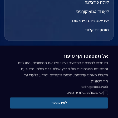
ליולה פורצלנה
לִיאַנְדֶר טֶנוּאִיקוֹרְנִיס
אידיאוספיוס פיגמאוס
סוסון ים קלוגי
אל תפספסו אף סיפור
הצטרפו לרשימת התפוצה שלנו וגלו את הסיפורים, התגליות
והתמונות המרהיבות של מפרץ אילת לפני כולם. מדי פעם
תקבלו מאתנו עדכונים, תכנים מקוריים ומידע בלעדי על
חיי השונית.
להצטרפות
כתובת אימייל להרשמה לניוזלטר
אני מאשר/ת קבלת עדכונים
למידע נוסף