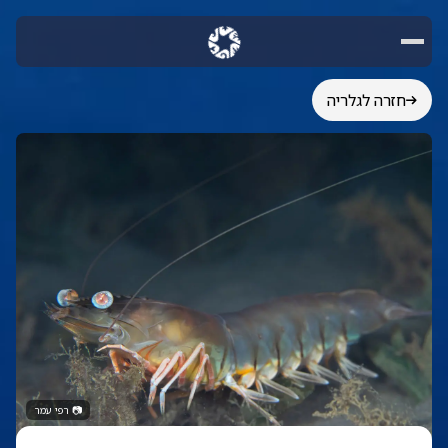
חזרה לגלריה
📷
רפי עמר