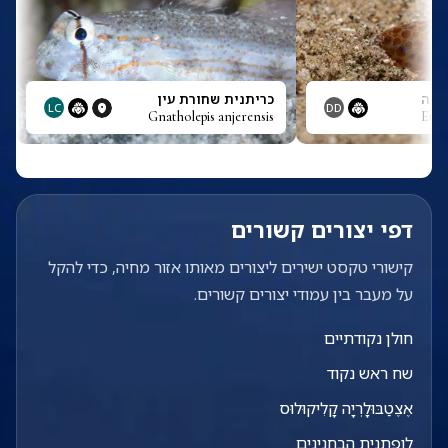
ילה
כריתנית שחורת עין
LC
DD
Gnatholepis anjerensis
Eupr
דפי יצורים קשורים
קישורי טקסט ישירים ליצורים מאותו אזור מחיה, כדי להקל
על מעבר בין עמודי יצורים קשורים.
חולן נקודתיים
שח ראש נקוד
אֶצֶטַבּוּלָרְיָה קָלִיקוּלוּס
לופתנית הבחנינים