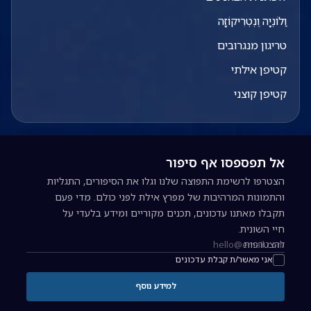
וַלוֹנְיָה וֶנְטְרִיקוֹזָה
טריגון מנגרובים
קטיפן אילתי
קטיפן קוצני
אל תפספסו אף סיפור
הצטרפו לרשימת התפוצה שלנו וגלו את הסיפורים, התגליות
והתמונות המרהיבות של מפרץ אילת לפני כולם. מדי פעם
תקבלו מאתנו עדכונים, תכנים מקוריים ומידע בלעדי על
חיי השונית.
להצטרפות
כתובת אימייל להרשמה לניוזלטר
אני מאשר/ת קבלת עדכונים
למידע נוסף