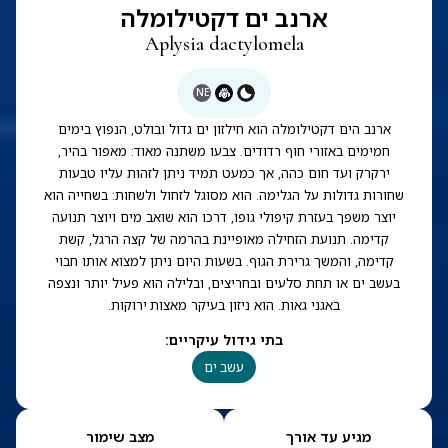
ארנב ים דקטילומלה
Aplysia dactylomela
NE
ארנב הים דקטילומלה הוא חילזון ים גדול ובולט, הנפוץ בימים
חמימים באזורי חוף רדודים. צבעו משתנה מאוד: מאפור בהיר,
ירקרק ועד חום כהה, אך כמעט תמיד ניתן לזהות עליו טבעות
שחורות גדולות על הגלימה. הוא מסוגל לזחול ולשחות: בשחייה הוא
יוצר משפך בעזרת קיפולי גופו, דרכו הוא שואב מים ויוצר תנועה
קדימה. תנועת הזחילה מאופיינת בהרמה של קצה הרגל, קשת
קדימה, והמשך גרירת הגוף. בשעות היום ניתן למצוא אותו חבוי
בעשב ים או תחת סלעים ובחריצים, ובלילה הוא פעיל יותר ונצפה
באגני גאות. הוא ניזון בעיקר מאצות ירוקות.
בתי גידול עיקריים
:
עשב ים
מגיע עד אורך
מצב שימור