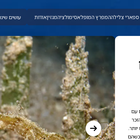
ספארי צלילה
המפרץ המופלא
סימולציה
מגזין
אודות
עושים שינוי
 עם
זכר
יותר.
 כשהם