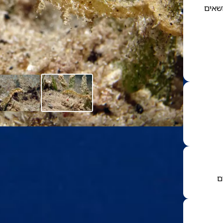
ושאים
ם