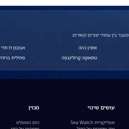
עבר בין עמודי יצורים קשורים.
זמורן כהה
אבובון דו חדי
טוֹזֵאוּמָה קָרוֹלִינֶנְסֶה
פתילית ברודה
עושים שינוי
מגזין
אפליקציית Sea Watch
הים המופלא
איך שומרים על הים?
שומרים על הים