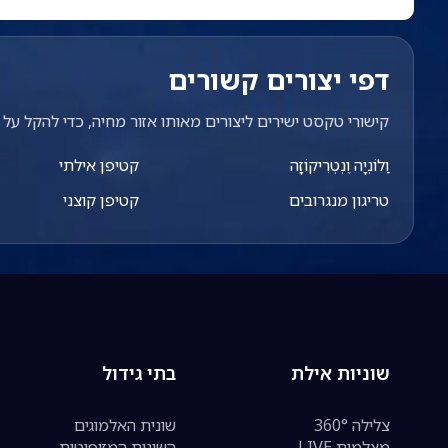
דפי יצורים קשורים
קישורי טקסט ישירים ליצורים מאותו אזור מחיה, כדי להקל על מ
וַלוֹנְיָה וֶנְטְרִיקוֹזָה
קטיפן אילתי
טריגון מנגרובים
קטיפן קוצני
שוניות אילת
בתי גידול
צלילה 360°
שונית האלמוגים
מצלמות LIVE
השונית המזופוטית