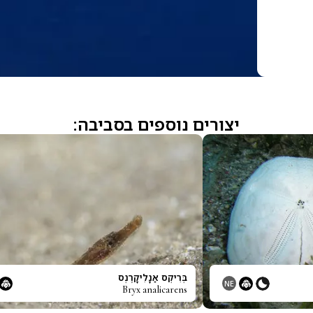
יצורים נוספים בסביבה:
בְּרִיקְס אַנָלִיקָרֶנְס
NE
Bryx analicarens