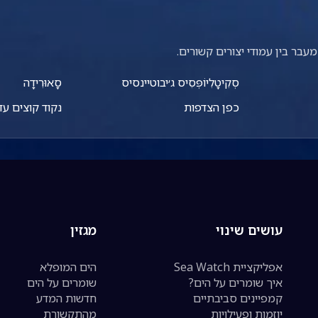
עבר בין עמודי יצורים קשורים.
סְקִיטָלִיוֹפְּסִיס ג׳יבוטיינסיס
סָאוּרִידָה
כפן הצדפות
נקוד קוצים עדי
עושים שינוי
מגזין
אפליקציית Sea Watch
הים המופלא
איך שומרים על הים?
שומרים על הים
קמפיינים סביבתיים
חדשות המדע
יוזמות ופעילויות
מהתקשורת