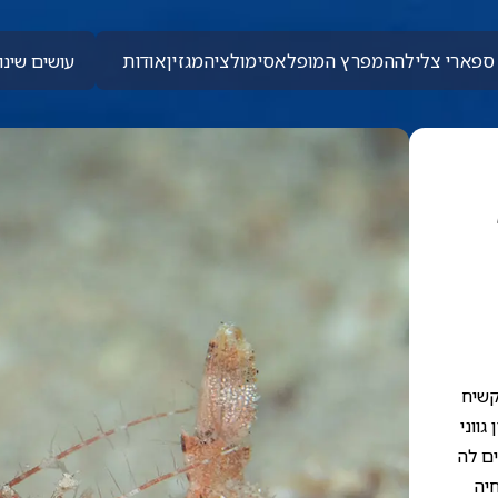
ספארי צלילה
המפרץ המופלא
סימולציה
מגזין
אודות
עושים שינוי
וקשיח
ווני
ם לה
יה