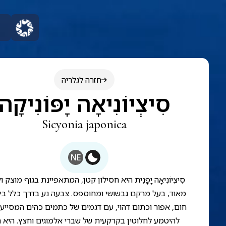
חזרה לגלריה
סִיצְיוֹנִיאָה יָפּוֹנִיקָה
Sicyonia japonica
NE
סִיצְיוֹנִיאָה יָפָנִית היא חסילון קטן, המתאפיינת בגוף מוצק 
מאוד, בעל מרקם גבשושי ומחוספס. צבעה נע בדרך כלל בין ג
חום, אפור וכתום דהוי, עם דגמים של כתמים כהים המסייעי
להיטמע לחלוטין בקרקעית של שברי אלמוגים וחצץ. היא ח