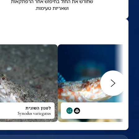
שחורש את החול בחיפוש אחר הרפתקאות
ושאריות טעימות.
ם
לטנון השונית
LC
Synodus variegatus
Synod