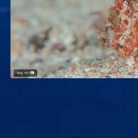
📷
רפי עמר