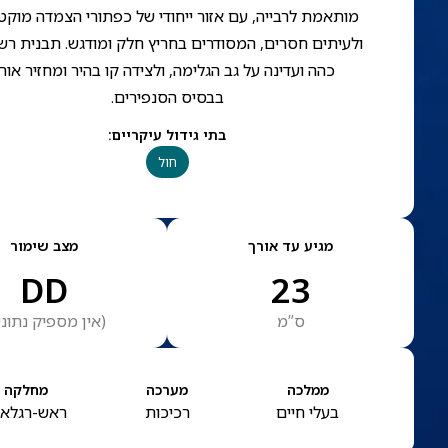
מותאמת לרבייה, עם אזור ייחודי של כפתורי הצמדה מוקט
ולעיתים חסרים, המסודרים בחריץ חלק ומודגש. תבנית רש
כהה ועדינה על גב הגלימה, ולצידה קו בהיר ומחזיר אור
בבסיס הסנפירים.
בתי גידול עיקריים
:
חול
מגיע עד אורך
מצב שימור
DD
23
ס”מ
(
אין מספיק נתוני
ממלכה
מערכה
מחלקה
בעלי חיים
רכיכות
ראש-רגלאי