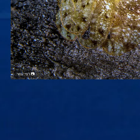
📷
רפי עמר