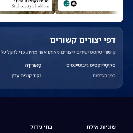
ני
סטיכודקטילה הדוני
LC
Stichodactyla haddoni
Sorsogon
דפי יצורים קשורים
קישורי טקסט ישירים ליצורים מאותו אזור מחיה, כדי להקל על מ
סְקִיטָלִיוֹפְּסִיס ג׳יבוטיינסיס
סָאוּרִידָה
כפן הצדפות
נקוד קוצים עדין
שוניות אילת
בתי גידול