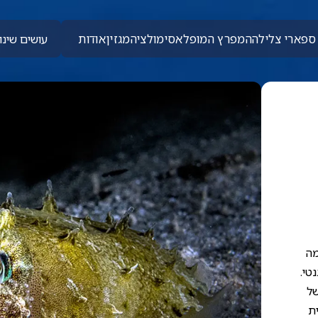
ספארי צלילה
המפרץ המופלא
סימולציה
מגזין
אודות
עושים שינוי
מה
טי.
של
ת