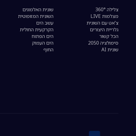
צלילה 360°
שונית האלמוגים
מצלמות LIVE
השונית המזופוטית
צ'אט עם השונית
עשב הים
גלריית היצורים
הקרקעית החולית
הכל קשור
הים הפתוח
סימולציה 2050
הים העמוק
שונית AI
החוף