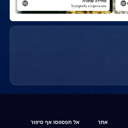
פתילה שחורה
NE
NE
Synaptula reciprocans
אתר
אל תפספסו אף סיפור