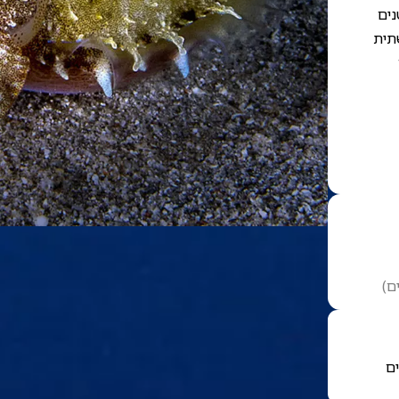
נים
תית
ם
)
ם