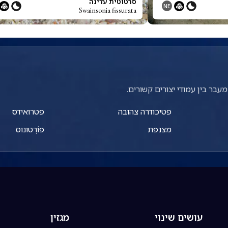
סרטוטית עדינה
NE
Swainsonia fissurata
עבר בין עמודי יצורים קשורים.
פטיכודרה צהובה
פטרואידס
מצנפת
פּוֹרְטוּנוּס
עושים שינוי
מגזין