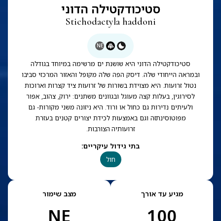
סטיכודקטילה הדוני
Stichodactyla haddoni
NE
סטיכודקטילה הדוני היא שושנת ים מרשימה במיוחד בגודלה
ובמראה הייחודי שלה. דיסק הפה שלה מקופל והאזור המרכזי סביבו
נטול זרועות. היא מצוידת בשורות של זרועות ציד קצרות וארוכות
לסירוגין, בעלות קצה מעוגל ובגוונים משתנים: ירוק, צהוב, אפור
ולעיתים נדירות גם כחול או ורוד. היא ניזונה משני מקורות- גם
מפוטוסינתזה וגם באמצעות לכידת יצורים קטנים בעזרת
זרועותיה הצורבות.
בתי גידול עיקריים
:
חול
מגיע עד אורך
מצב שימור
NE
100