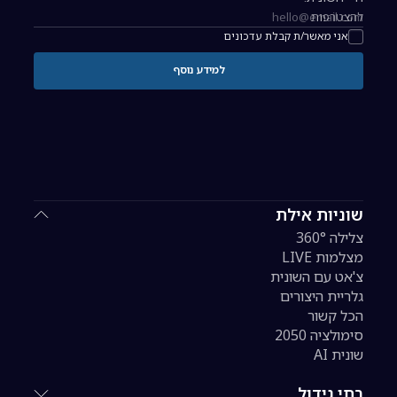
להצטרפות
כתובת אימייל להרשמה לניוזלטר
אני מאשר/ת קבלת עדכונים
למידע נוסף
שוניות אילת
צלילה 360°
מצלמות LIVE
צ'אט עם השונית
גלריית היצורים
הכל קשור
סימולציה 2050
שונית AI
בתי גידול