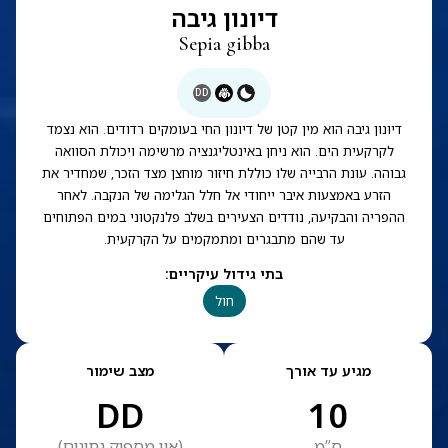
דיונון גיבה
Sepia gibba
DD
דיונון גיבה הוא מין קטן של דיונון החי בעומקים רדודים. הוא נצמד
לקרקעית הים. הוא ניחן באינטליגנציה מרשימה ויכולת הסוואה
גבוהה. עונת הרבייה שלו כוללת חיזור מוחצן מצד הזכר, שמחדיר את
הזרע באמצעות איבר ייחודי אל חלל הגלימה של הנקבה. לאחר
ההפריה והבקיעה, נודדים הצעירים בשלב פלנקטוני במים הפתוחים
עד שהם מתבגרים ומתמקמים על הקרקעית.
בתי גידול עיקריים
:
חול
מגיע עד אורך
מצב שימור
DD
10
ס”מ
(
אין מספיק נתונים
)