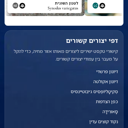
לטנון השונית
NE
LC
Synodus variegatus
דפי יצורים קשורים
קישורי טקסט ישירים ליצורים מאותו אזור מחיה, כדי להקל
על מעבר בין עמודי יצורים קשורים.
דיונון פרשדי
דיונון אקולטה
סְקִיטָלִיוֹפְּסִיס ג׳יבוטיינסיס
כפן הצדפות
סָאוּרִידָה
נקוד קוצים עדין