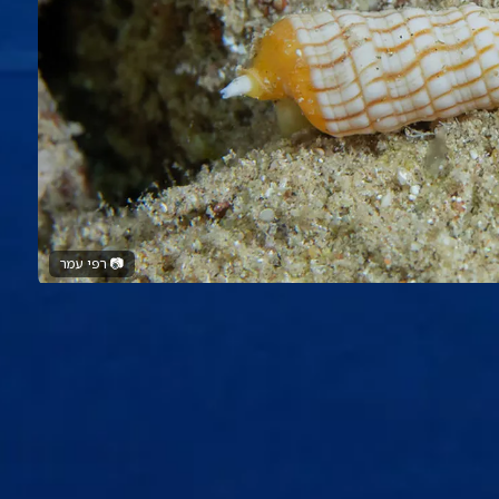
📷
רפי עמר