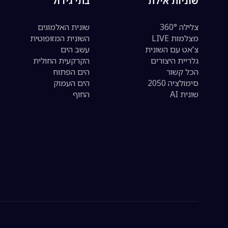
שוניות אילת
בתי גידול
צלילה 360°
שונית האלמוגים
מצלמות LIVE
השונית המזופוטית
צ'אט עם השונית
עשב הים
גלריית היצורים
הקרקעית החולית
הכל קשור
הים הפתוח
סימולציה 2050
הים העמוק
שונית AI
החוף