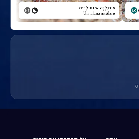
אוּרְנָלָנָה אִינְסוּלָרִיס
NE
LC
Urnalana insularis
ס