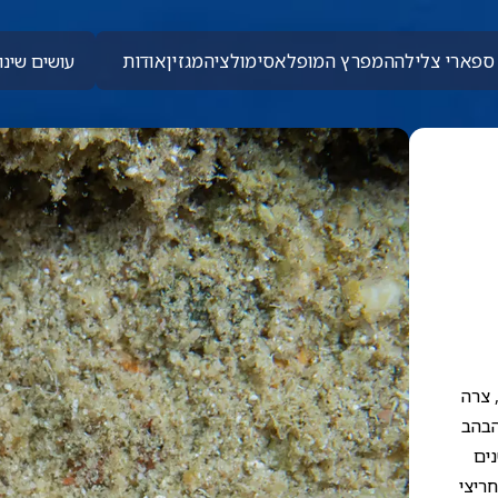
ספארי צלילה
המפרץ המופלא
סימולציה
מגזין
אודות
עושים שינוי
 צרה
הבהב
נים
ריצי