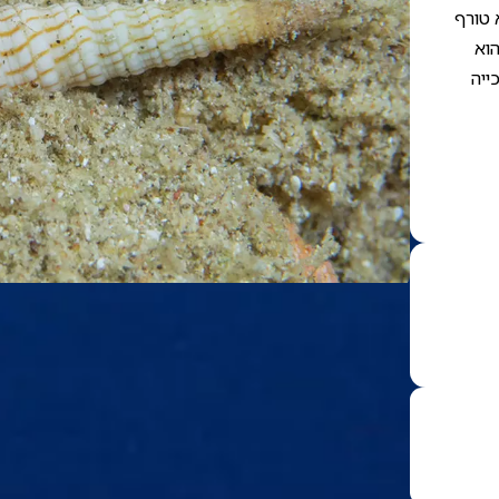
 טורף
וא
ייה