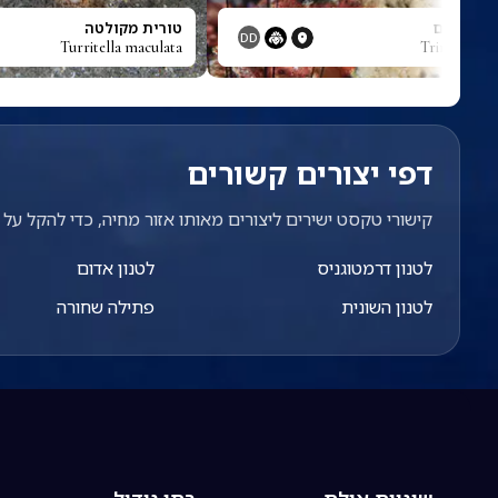
למנטוסום
טורית מקולטה
DD
Turritella maculata
Trimma fil
דפי יצורים קשורים
קישורי טקסט ישירים ליצורים מאותו אזור מחיה, כדי להקל על מ
לטנון דרמטוגניס
לטנון אדום
לטנון השונית
פתילה שחורה