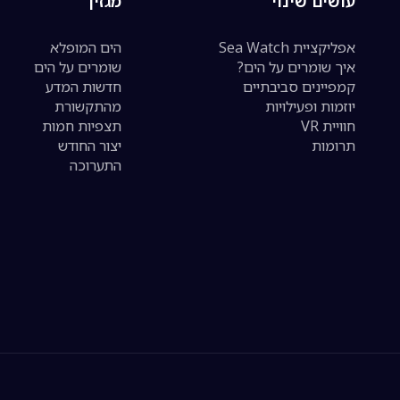
עושים שינוי
מגזין
אפליקציית Sea Watch
הים המופלא
איך שומרים על הים?
שומרים על הים
קמפיינים סביבתיים
חדשות המדע
יוזמות ופעילויות
מהתקשורת
חוויית VR
תצפיות חמות
תרומות
יצור החודש
התערוכה