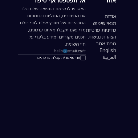
אתר
אל תפספסו אף סיפור
הצטרפו לרשימת התפוצה שלנו וגלו
את הסיפורים, התגליות והתמונות
אודות
תנאי שימוש
המרהיבות של מפרץ אילת לפני כולם.
מדיניות פרטיות
מדי פעם תקבלו מאתנו עדכונים,
הצהרת נגישות
תכנים מקוריים ומידע בלעדי על
מפת אתר
חיי השונית.
English
להצטרפות
כתובת אימייל להרשמה לניוזלטר
العربية
אני מאשר/ת קבלת עדכונים