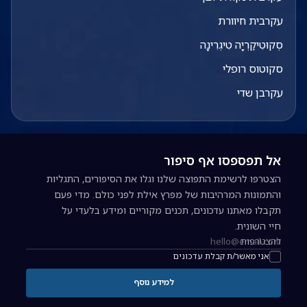
עקרבית חיוורת
סְקוּטִיקַרְיָה טִיגְרִינָה
סקוטוס רופלי
עקרבן שדי
אל תפספסו אף סיפור
הצטרפו לרשימת התפוצה שלנו וגלו את הסיפורים, התגליות
והתמונות המרהיבות של מפרץ אילת לפני כולם. מדי פעם
תקבלו מאתנו עדכונים, תכנים מקוריים ומידע בלעדי על
חיי השונית.
להצטרפות
כתובת אימייל להרשמה לניוזלטר
אני מאשר/ת קבלת עדכונים
למידע נוסף