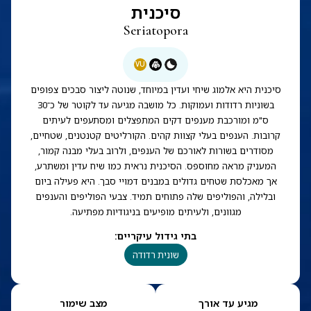
סיכנית
Seriatopora
VU
סיכנית היא אלמוג שיחי ועדין במיוחד, שנוטה ליצור סבכים צפופים
בשוניות רדודות ועמוקות. כל מושבה מגיעה עד לקוטר של כ־30
ס"מ ומורכבת מענפים דקים המתפצלים ומסתעפים לעיתים
קרובות. הענפים בעלי קצוות קהים. הקורליטים קטנטנים, שטחיים,
מסודרים בשורות לאורכם של הענפים, ולרוב בעלי מבנה קמור,
המעניק מראה מחוספס. הסיכנית נראית כמו שיח עדין ומשתרע,
אך מאכלסת שטחים גדולים במבנים דמויי סבך. היא פעילה ביום
ובלילה, והפוליפים שלה פתוחים תמיד. צבעי הפוליפים והענפים
מגוונים, ולעיתים מופיעים בניגודיות מפתיעה.
בתי גידול עיקריים
:
שונית רדודה
מגיע עד אורך
מצב שימור