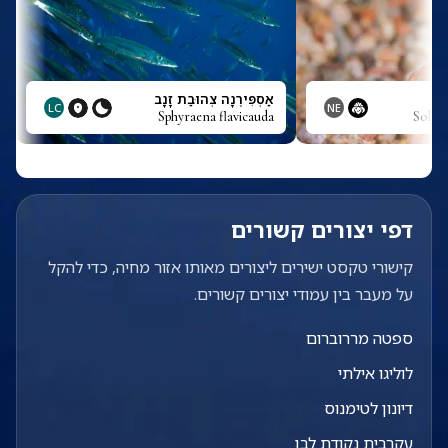
אַסְפִּירֶנָה צְהוּבַת זָנָב
LC
NE
Sphyraena flavicauda
Solen
דפי יצורים קשורים
קישורי טקסט ישירים ליצורים מאותו אזור מחיה, כדי להקל
על מעבר בין עמודי יצורים קשורים.
ספטה מררוברום
לוליגו אילתי
דיונון לטימנוס
עקרבית נקודת לבן