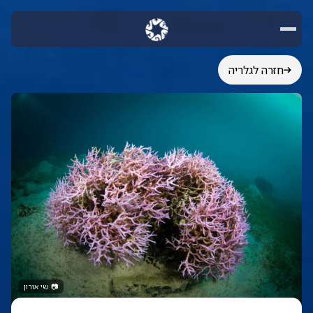
חזרה לגלריה
📷
שי אורון