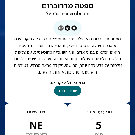
ספטה מררוברום
Septa marerubrum
NE
סֶפְּטָה מָרֶרוּבְּרוּם היא חילזון ימי המתאפיינת בקונכייה חזקה, עבה
ומוארכת. צבעה הבסיסי הוא קרם או צהבהב, ועליו דגם פסים
חומים וכתמים בגווני אדום. פני הקונכייה מחוספסים, עם צלעות
בולטות ובליטות מעוגלות. פתח הקונכייה מעוטר ב"שיניים" לבנות
בולטות על רקע כהה יותר, מה שמעניק לה מראה מרתיע לטורפים.
היא ניזונה מרכיכות אחרות ותולעים.
בתי גידול עיקריים
:
שונית רדודה
מגיע עד אורך
מצב שימור
NE
5
ס”מ
(
לא הוערך
)