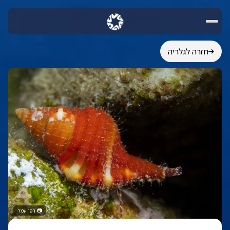
חזרה לגלריה
📷
רפי עמר