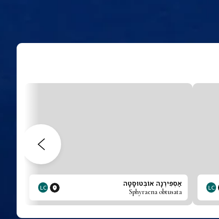
אַסְפִּירֶנָה אוֹבְּטוּסָטָה
LC
LC
Sphyraena obtusata