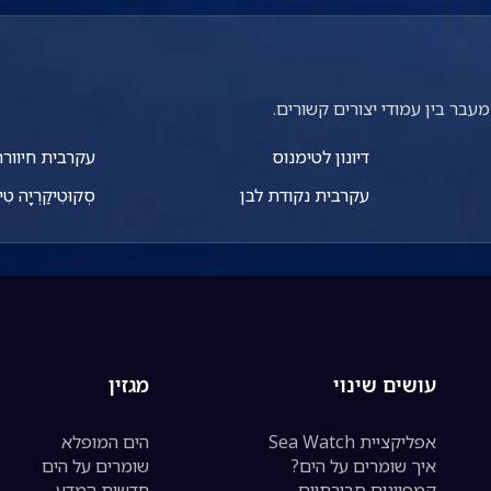
עבר בין עמודי יצורים קשורים.
דיונון לטימנוס
עקרבית חיוור
עקרבית נקודת לבן
סְקוּטִיקַרְיָה טִיג
עושים שינוי
מגזין
אפליקציית Sea Watch
הים המופלא
איך שומרים על הים?
שומרים על הים
קמפיינים סביבתיים
חדשות המדע