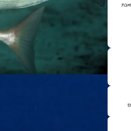
ואבת
ם