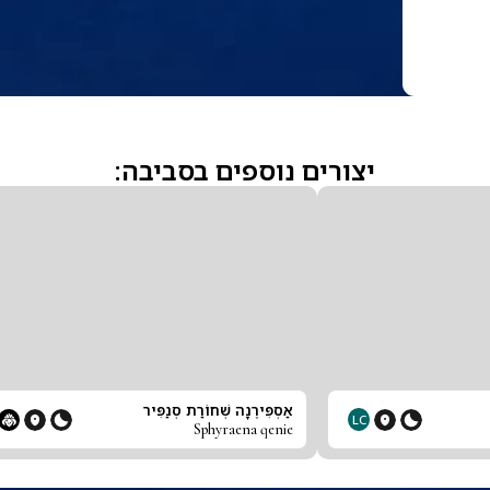
יצורים נוספים בסביבה:
אַסְפִּירֶנָה שְׁחוֹרַת סְנַפִּיר
LC
Sphyraena qenie