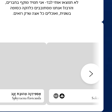
לא תמצאו אותי לבד- אני תמיד מוקף בחברים,
והרבה! אנחנו מסתובבים כלהקה כסופה
בשונית, ואוכלים כל אצה שרק רואים.
פטוזומה
אַסְפִּירֶנָה צְהוּבַת זָנָב
NE
Sphyraena flavicauda
Solenostomus