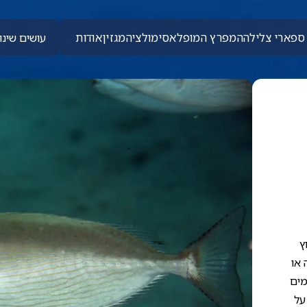
ספארי צלילה
המפרץ המופלא
סימולציה
מגזין
אודות
עושים שינוי
ץ
 או
מים
על