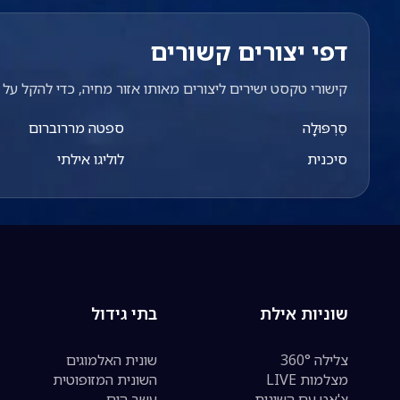
דפי יצורים קשורים
קישורי טקסט ישירים ליצורים מאותו אזור מחיה, כדי להקל על מ
סֶרְפּוּלָה
ספטה מררוברום
סיכנית
לוליגו אילתי
שוניות אילת
בתי גידול
צלילה 360°
שונית האלמוגים
מצלמות LIVE
השונית המזופוטית
צ'אט עם השונית
עשב הים