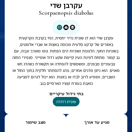
עקרבן שדי
Scorpaenopsis diabolus
LC
עקרבן שדי הוא דג שונית נדיר יחסית, החי בקרבת הקרקעית
באזורים של קרקע סלעית מכוסה באצות או שברי אלמוגים,
בשוניות החוף, הלגונות ושוניות הים הפתוח. גופו מאורך וגבוה, עם
גב קמור. מתחת לפינת העין קיימת שקע רדוד אופייני. סנפירי החזה
צבעוניים מבפנים, ומשמשים להפחדה או תקשורת כשהדג חש
מאוים. הוא ניזון מדגים אחרים, נוהג להסתתר חלקית בתוך החול או
השברים, ומופיע לרוב לבדו או בזוגות. הוא יכול לגרום לפציעה
כואבת בעזרת קוציו הארסיים בגב.
בתי גידול עיקריים
:
שונית רדודה
מגיע עד אורך
מצב שימור