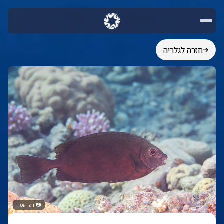
חזרה לגלריה
📷
רפי עמר