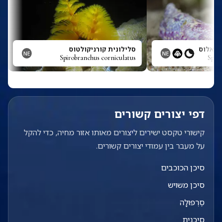
יפאלוס
סלילונית קורניקולטוס
NE
NE
Spirobranchus corniculatus
Spino
דפי יצורים קשורים
קישורי טקסט ישירים ליצורים מאותו אזור מחיה, כדי להקל
על מעבר בין עמודי יצורים קשורים.
סיכן הכוכבים
סיכן משויש
סֶרְפּוּלָה
סיכנית