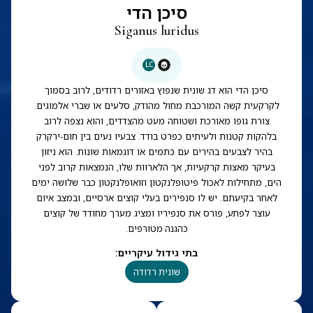
סיכן הדי
Siganus luridus
LC
סיכן הדי הוא דג שונית שנפוץ באזורים רדודים, לרוב בסמוך
לקרקעית קשה המורכבת מחול מהודק, סלעים או שברי אלמוגים.
צורת גופו מאורכת ושטוחה מעט מהצדדים, והוא נצפה לרוב
בלהקות קטנות ולעיתים כפרט בודד. צבעיו נעים בין חום-ירקרק
בהיר לצבעים בהירים עם כתמים או דוגמאות שונות. הוא ניזון
בעיקר מאצות קרקעיות, אך הלארוות שלו, הנמצאות קרוב לפני
הים, מתחילות לאכול פיטופלנקטון וזואופלנקטון כבר שלושה ימים
לאחר בקיעתם. יש לו סנפירים בעלי קוצים ארסיים, ובמצב איום
עוצר לפתע, פורס את סנפיריו ומציג מערך מחודד של קוצים
כהגנה מטורפים.
בתי גידול עיקריים
:
שונית רדודה