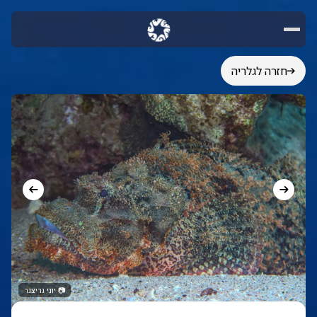
חזרה לגלריה
📷
יוני גריצנר