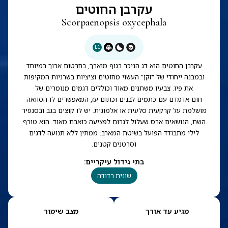
עקרבן החוטים
Scorpaenopsis oxycephala
LC
עקרבן החוטים הוא דג הניכר בגוף מוארך, בחרטום ארוך במיוחד
ובמבנה ייחודי של "זקן" העשוי מחוטים וציציות בשרניות המקיפות
את פיו. צבעיו משתנים מאוד וכוללים דגמים מנומרים של
חום-אדמדם עם כתמים לבנים וכתום עז, המאפשרים לו הסוואה
מושלמת על קרקעית סלעית או אלמוגית. יש לו קוצים בגב ובסנפיר
השת, הנושאים ארס שעלול לגרום לפציעה כואבת מאוד. הוא טורף
לילי מתבודד הפועל בשיטת המארב: ממתין ללא תנועה לדגים
וסרטנים קטנים.
בתי גידול עיקריים
:
שונית רדודה
מגיע עד אורך
מצב שימור