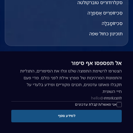
סקלרודוריס טוברקולטה
סְכִיזוֹפְרִיס אַסְפֶּרָה
סְכִיזוֹמָבֶלָה
תוכינון כחול שפה
אל תפספסו אף סיפור
הצטרפו לרשימת התפוצה שלנו וגלו את הסיפורים, התגליות
והתמונות המרהיבות של מפרץ אילת לפני כולם. מדי פעם
תקבלו מאתנו עדכונים, תכנים מקוריים ומידע בלעדי על
חיי השונית.
להצטרפות
כתובת אימייל להרשמה לניוזלטר
אני מאשר/ת קבלת עדכונים
למידע נוסף