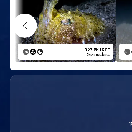
דיונון אקולטה
DD
NE
Sepia aculeata
ן