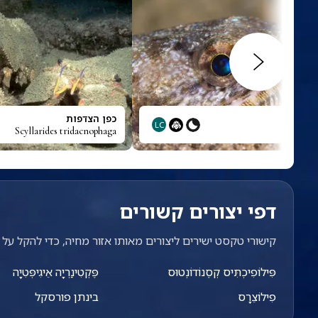
כפן הצדפות
LC
Scyllarides tridacnophaga
דפי יצורים קשורים
קישורי טקסט ישירים ליצורים מאותו אזור מחיה, כדי להקל על מ
פִּילוֹפִיכְתִּיס קְסֶנוֹדוֹנְטוּס
פֶּקְטִינַרְיָה אֵיגִיפְּטִיָה
פִילוֹצֵרָס
בינתן פורסקל