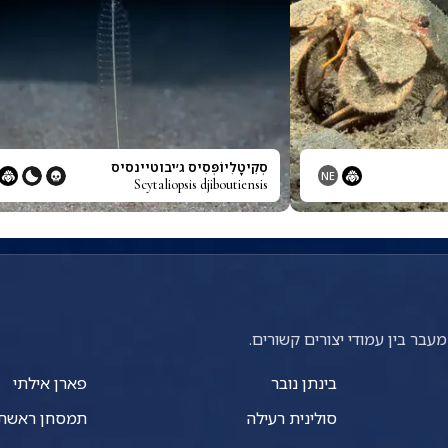
סְקִיטָלִיוֹפְּסִיס ג׳יבוטיינסיס
NE
Scytaliopsis djiboutiensis
עבר בין עמודי יצורים קשורים.
בינתן נובר
פארן אילתי
סולינית רעילה
תמסחן ראשת