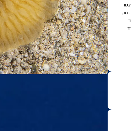
צמו
 חזק
ת
ת