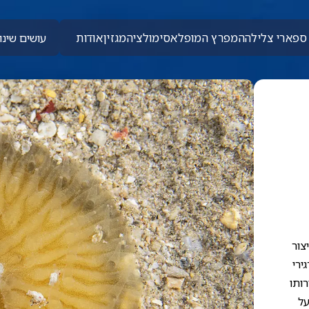
ספארי צלילה
המפרץ המופלא
סימולציה
מגזין
אודות
עושים שינוי
צור
ירי
ותו
על