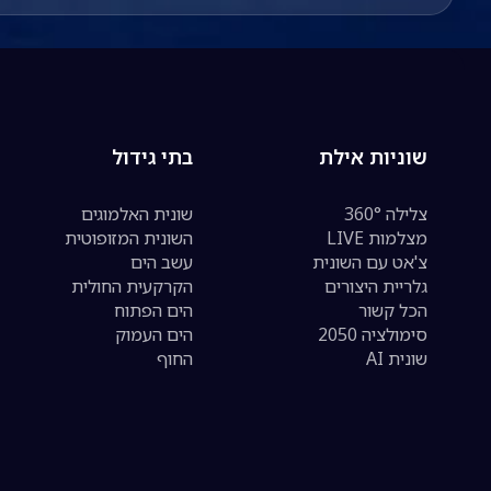
שוניות אילת
בתי גידול
צלילה 360°
שונית האלמוגים
מצלמות LIVE
השונית המזופוטית
צ'אט עם השונית
עשב הים
גלריית היצורים
הקרקעית החולית
הכל קשור
הים הפתוח
סימולציה 2050
הים העמוק
שונית AI
החוף