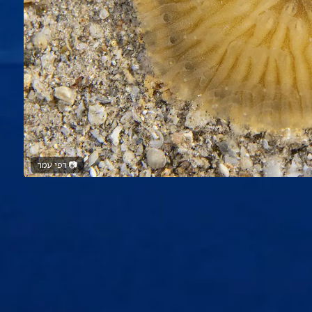
📷
רפי עמר