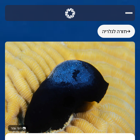
חזרה לגלריה
📷
רפי עמר