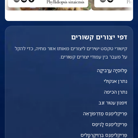
Phyllidiopsis sinaiensis
Phyll
דפי יצורים קשורים
קישורי טקסט ישירים ליצורים מאותו אזור מחיה, כדי להקל
על מעבר בין עמודי יצורים קשורים.
פָּלוּסִיָה עֲרָבִיקָה
נתרן אנקולי
נתרן הכיפה
זיפנון עטור זנב
פֶּרִיקְלִימֶנֶס מַדְרֶפּוֹרָאֵה
פֶּרִיקְלִימֶנֶס לָנִיפֶּס
פֶּרִיקְלִימֶנֶס בְּרֶוִיקַרְפָּלִיס