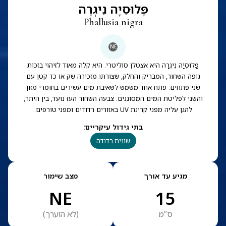
פָּלוּסִיָה נִיגְרָה
Phallusia nigra
NE
פָלוּסְיָה נִיגְרָה היא אצטלן סוליטרי. היא קלה מאוד לזיהוי בזכות
גופה השחור, המבריק והחלק, שצורתו מזכירה שק או כד קטן עם
שני פתחים. פתח אחד משמש לשאיבת מים עשירים בחומרי מזון
והשני לפליטת המים המסוננים. צבעה השחור העז נועד, בין היתר,
להגן עליה מפני קרינת UV באזורים רדודים ומפני טורפים.
בתי גידול עיקריים
:
שונית רדודה
מגיע עד אורך
מצב שימור
NE
15
ס”מ
(
לא הוערך
)