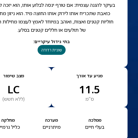
בעיקר להגנה עצמית: אם טורף ינסה לבלוע אותו, הוא יזכה ל
כואבת שתכריח אותו לירוק אותו החוצה מיד. הוא ניזון מח
חוליות קטנים ואצות, ואוהב במיוחד לאמץ לעצמו מחילות ר
של תולעים או חללים קטנים בסלע.
בתי גידול עיקריים
:
שונית רדודה
מגיע עד אורך
מצב שימור
LC
11.5
ס”מ
(
ללא חשש
)
ממלכה
מערכה
מחלקה
בעלי חיים
מיתרניים
כליל גרמיי