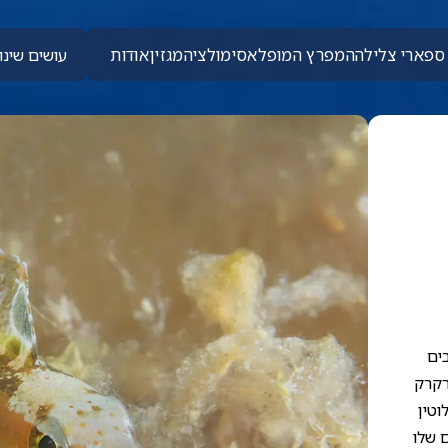
ספארי צלילה
המפרץ המופלא
סימולציה
מגזין
אודות
עושים שינוי
בים
רקרק
וטין
ם שלו