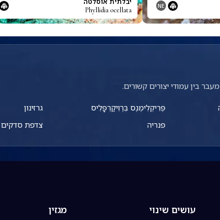
יבלתית אוסלטה
NE
Phyllidia ocellata
עבר בין עמודי יצורים קשורים.
פֶּרִיקְלִימֶנֶס בְּרֶוִיקַרְפָּלִיס
גרזינון
פנריה
צדפת סדקים א
עושים שינוי
מגזין