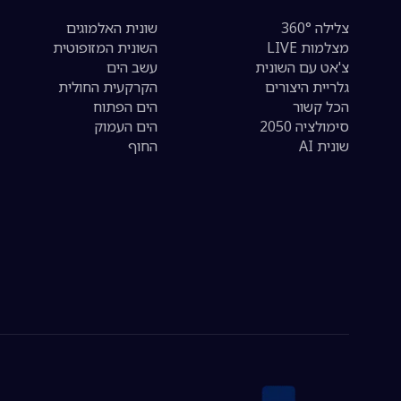
צלילה 360°
שונית האלמוגים
מצלמות LIVE
השונית המזופוטית
צ'אט עם השונית
עשב הים
גלריית היצורים
הקרקעית החולית
הכל קשור
הים הפתוח
סימולציה 2050
הים העמוק
שונית AI
החוף