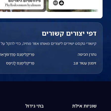
נדולה
פילודסמיום היאלינום
NE
Phyllodesmium hyalinum
Phyll
דפי יצורים קשורים
קישורי טקסט ישירים ליצורים מאותו אזור מחיה, כדי להקל על מ
נתרן הכיפה
פֶּרִיקְלִימֶנֶס מַדְרֶפּוֹרָאֵה
זיפנון עטור זנב
פֶּרִיקְלִימֶנֶס לָנִיפֶּס
שוניות אילת
בתי גידול