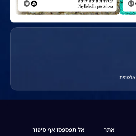
יבלתית פוסטולוסה
NE
NE
Phyllidiella pustulosa
למוגית
אתר
אל תפספסו אף סיפור