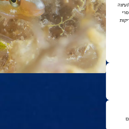
נעיצה
סרי
יקות
ם