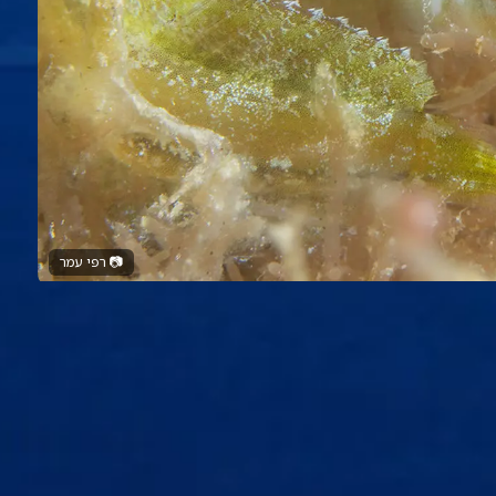
📷
רפי עמר