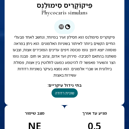
פִּיקוֹקָרִיס סִימוּלַנְס
Phycocaris simulans
NE
פיקוקריס סימולנס הוא חסילון זעיר במיוחד, ונחשב לאחד מבעלי
החיים הקשים ביותר לאיתור בשוניות האלמוגים. הוא ניחן במראה
מוסווה יוצא דופן: גופו מכוסה זיפים עדינים המזכירים אצות, וצבעו
משתנה בהתאם לסביבה- מירוק ועד אדום, צהוב או חום. מבנה גופו
הצר והשעיר מאפשר לו להיטמע כמעט לחלוטין בין אצות, פסולת
ביולוגית או שברי אלמוגים. הוא נמצא בעיקר בשוניות רדודות
עשירות באצות.
בתי גידול עיקריים
:
שונית רדודה
מגיע עד אורך
מצב שימור
NE
0.5