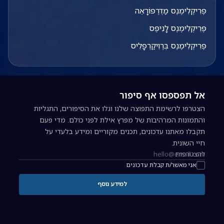
פֶּרִיקְלִימֶנֶס מַדְרֶפּוֹרָאֵה
פֶּרִיקְלִימֶנֶס לָנִיפֶּס
פֶּרִיקְלִימֶנֶס בְּרֶוִיקַרְפָּלִיס
אל תפספסו אף סיפור
הצטרפו לרשימת התפוצה שלנו וגלו את הסיפורים, התגליות
והתמונות המרהיבות של מפרץ אילת לפני כולם. מדי פעם
תקבלו מאתנו עדכונים, תכנים מקוריים ומידע בלעדי על
חיי השונית.
להצטרפות
כתובת אימייל להרשמה לניוזלטר
אני מאשר/ת קבלת עדכונים
למידע נוסף