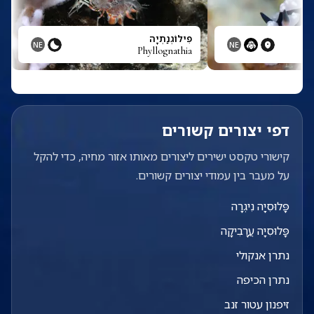
פִילוֹגְנַתְיָה
NE
NE
Phyllognathia
Phy
דפי יצורים קשורים
קישורי טקסט ישירים ליצורים מאותו אזור מחיה, כדי להקל
על מעבר בין עמודי יצורים קשורים.
פָּלוּסִיָה נִיגְרָה
פָּלוּסִיָה עֲרָבִיקָה
נתרן אנקולי
נתרן הכיפה
זיפנון עטור זנב