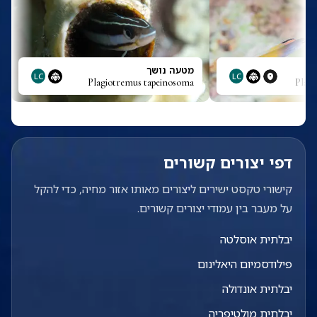
מטעה נושך
LC
LC
Plagiotremus tapeinosoma
Plag
דפי יצורים קשורים
קישורי טקסט ישירים ליצורים מאותו אזור מחיה, כדי להקל
על מעבר בין עמודי יצורים קשורים.
יבלתית אוסלטה
פילודסמיום היאלינום
יבלתית אונדולה
יבלתית מולטיפריה