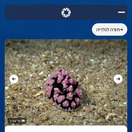
חזרה לגלריה
📷
שי אורון