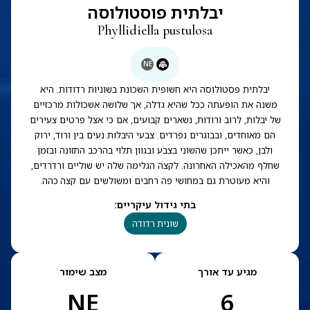
יבלתית פוסטולוסה
Phyllidiella pustulosa
NE
יבלתית פסטולוסה היא חשופית השכונת בשוניות רדודות. היא
משנה את הופעתה ככל שהיא גדלה, אך שלושה אשכולות מרכזיים
של יבלות, לרוב ורודות, נשארים קבועים, אם כי אצל פרטים צעירים
הם מאוחדים, ובבוגרים נפרדים. צבעי היבלות נעים בין ורוד, ירוק
ולבן, כאשר ייתכן שהשוני בצבע ובגוון תלוי בהרכב התזונה ובזמן
שחלף מהאכילה האחרונה. לקצה הגלימה שלה יש שוליים ורדרדים,
והיא מעוטרת גם במחושי פה רחבים ומשולשים עם קצה כהה.
בתי גידול עיקריים
:
שונית רדודה
מגיע עד אורך
מצב שימור
NE
6