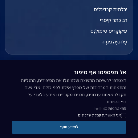
יבלתית קרדינליס
רב כתר קיסרי
פִּיקוֹקָרִיס סִימוּלַנְס
פָּלוּסִיָה נִיגְרָה
אל תפספסו אף סיפור
הצטרפו לרשימת התפוצה שלנו וגלו את הסיפורים, התגליות
והתמונות המרהיבות של מפרץ אילת לפני כולם. מדי פעם
תקבלו מאתנו עדכונים, תכנים מקוריים ומידע בלעדי על
חיי השונית.
להצטרפות
כתובת אימייל להרשמה לניוזלטר
אני מאשר/ת קבלת עדכונים
למידע נוסף