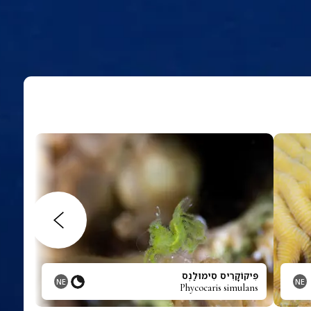
פִּיקוֹקָרִיס סִימוּלַנְס
NE
NE
Phycocaris simulans