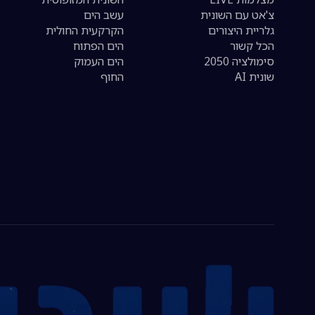
צ'אט עם השונית
עשב הים
גלריית היצורים
הקרקעית החולית
הכל קשור
הים הפתוח
סימולציה 2050
הים העמוק
שונית AI
החוף