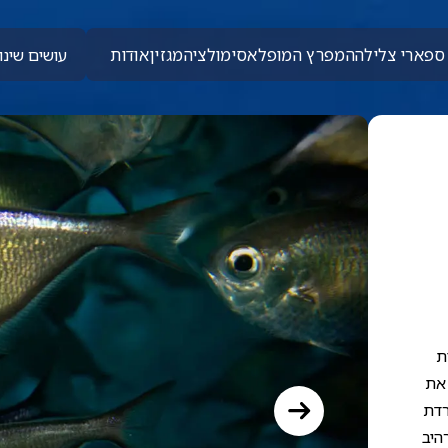
ספארי צלילה
המפרץ המופלא
סימולציה
מגזין
אודות
עושים שינוי
ת
 את
רדת
היב