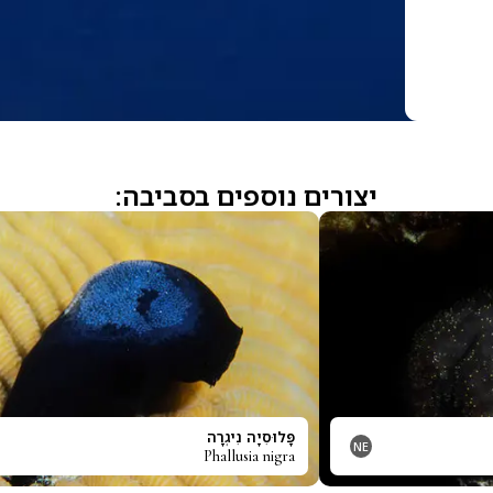
יצורים נוספים בסביבה:
פָּלוּסִיָה נִיגְרָה
NE
Phallusia nigra