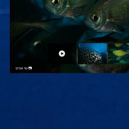
📷
שי אורון