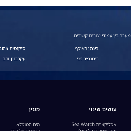
עבר בין עמודי יצורים קשורים.
בינתן האוכף
סיקוסית צהוב
ריסנפיר נצי
עקרבנון זהב
עושים שינוי
מגזין
אפליקציית Sea Watch
הים המופלא
איך שומרים על הים?
שומרים על הים