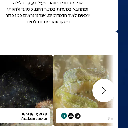
אני מסתורי ומוזהב. פעיל בעיקר בלילה
ומתחבא במערות במשך היום. כשאני ולהקתי
יוצאים לאור הדמדומים, אנחנו נראים כמו כדור
דיסקו זוהר מתחת למים.
י
פָּלוּסִיָה עֲרָבִיקָה
LC
Phallusia arabica
Petroscirte