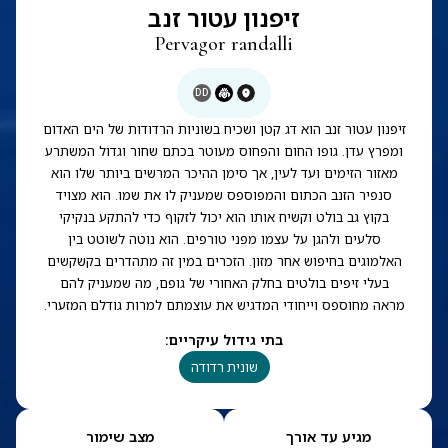
זיפנון עטור זנב
Pervagor randalli
DD
זיפנון עטור זנב הוא דג קטן ושכיח בשוניות הרדודות של הים האדום
ומפרץ עדן. גופו החום והפחוס מעוטר בכתם שחור וגדול המשתרע
מאזור הזימים ועד לעין, אך סימן ההיכר המרשים ביותר שלו הוא
סנפיר הזנב הכתום והמפוספס שמעניק לו את שמו. הוא מצויד
בקוץ גב בולט וקשיח אותו הוא יכול לזקוף כדי להתקע בנקיקי
סלעים ולהגן על עצמו מפני טורפים. הוא נוטה לשוטט בין
האלמוגים בחיפוש אחר מזון. הזכרים במין זה מתהדרים בקשקשים
בעלי זיפים בולטים בחלק האחורי של גופם, מה שמעניק להם
מראה מחוספס וייחודי המדגיש את עוצמתם למרות גודלם המזערי.
בתי גידול עיקריים
:
שונית רדודה
מגיע עד אורך
מצב שימור