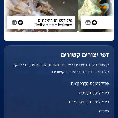
פילודסמיום היאלינום
NE
NE
Phyllodesmium hyalinum
דפי יצורים קשורים
קישורי טקסט ישירים ליצורים מאותו אזור מחיה, כדי להקל
על מעבר בין עמודי יצורים קשורים.
פֶּרִיקְלִימֶנֶס מַדְרֶפּוֹרָאֵה
פֶּרִיקְלִימֶנֶס לָנִיפֶּס
פֶּרִיקְלִימֶנֶס בְּרֶוִיקַרְפָּלִיס
פנריה