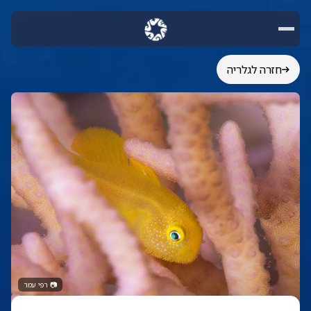
חזרה לגלריה
📷
רפי עמר