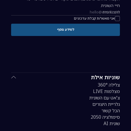
חיי השונית.
להצטרפות
כתובת אימייל להרשמה לניוזלטר
אני מאשר/ת קבלת עדכונים
למידע נוסף
שוניות אילת
צלילה 360°
מצלמות LIVE
צ'אט עם השונית
גלריית היצורים
הכל קשור
סימולציה 2050
שונית AI