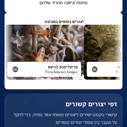
מחסה וניזונה מהריר שלהם
יצורים נוספים בסביבה:
ְפָּלִיס
פֶּרִיקְלִימֶנֶס לָנִיפֶּס
NE
NE
Periclimenes lanipes
Pericl
דפי יצורים קשורים
קישורי טקסט ישירים ליצורים מאותו אזור מחיה, כדי להקל
על מעבר בין עמודי יצורים קשורים.