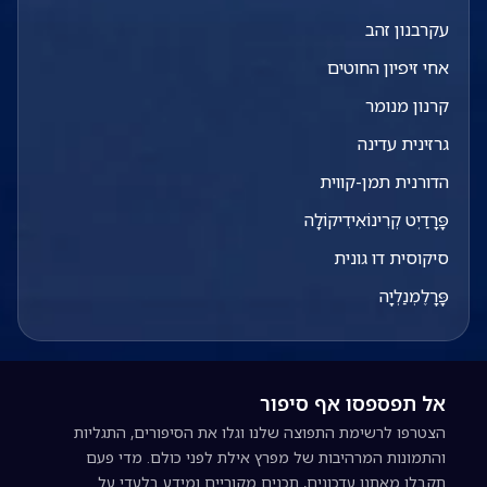
עקרבנון זהב
אחי זיפיון החוטים
קרנון מנומר
גרזינית עדינה
הדורנית תמן-קווית
פָּרָדַיְט קְרִינוֹאִידִיקוֹלָה
סיקוסית דו גונית
פָּרָלֶמְנַלְיָה
אל תפספסו אף סיפור
הצטרפו לרשימת התפוצה שלנו וגלו את הסיפורים, התגליות
והתמונות המרהיבות של מפרץ אילת לפני כולם. מדי פעם
תקבלו מאתנו עדכונים, תכנים מקוריים ומידע בלעדי על