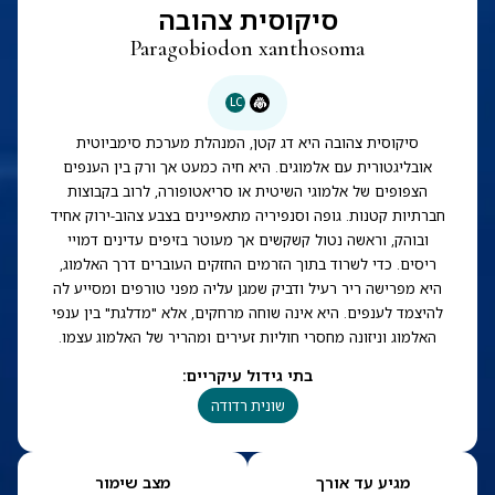
סיקוסית צהובה
Paragobiodon xanthosoma
LC
סיקוסית צהובה היא דג קטן, המנהלת מערכת סימביוטית
אובליגטורית עם אלמוגים. היא חיה כמעט אך ורק בין הענפים
הצפופים של אלמוגי השיטית או סריאטופורה, לרוב בקבוצות
חברתיות קטנות. גופה וסנפיריה מתאפיינים בצבע צהוב-ירוק אחיד
ובוהק, וראשה נטול קשקשים אך מעוטר בזיפים עדינים דמויי
ריסים. כדי לשרוד בתוך הזרמים החזקים העוברים דרך האלמוג,
היא מפרישה ריר רעיל ודביק שמגן עליה מפני טורפים ומסייע לה
להיצמד לענפים. היא אינה שוחה מרחקים, אלא "מדלגת" בין ענפי
האלמוג וניזונה מחסרי חוליות זעירים ומהריר של האלמוג עצמו.
בתי גידול עיקריים
:
שונית רדודה
מגיע עד אורך
מצב שימור