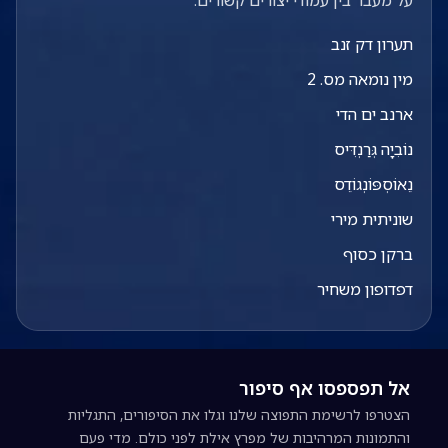
על מעבר בין עמודי יצורים קשורים.
תערון דק זנב
מין נומאה מס. 2
ארנב ים הדי
נוֹבִיָה גְּרַנְדִּיס
נֵאוֹסְפּוֹנְגוֹדֵס
שוניתית מירי
ברקן כסוף
דפדופון משחיר
אל תפספסו אף סיפור
הצטרפו לרשימת התפוצה שלנו וגלו את הסיפורים, התגליות
והתמונות המרהיבות של מפרץ אילת לפני כולם. מדי פעם