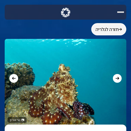
חזרה לגלריה
📷
שי אורון