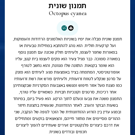
תמנון שונית
Octopus cyanea
LC
תמנון שונית מבלה את ימיו בשוניות האלמוגים הרדודות והעמוקות,
ועל קרקעית חולית. הוא נוהג להתחבא במחילות טבעיות או
במאורות שחפר לעצמו, ולעיתים חולק שכונה עם תמנון נוסף
במאורה סמוכה. כבר מגיל צעיר הוא מקים לעצמו בית קטן, עליו
הוא שומר בקנאות. התזונה שלו מגוונת, והוא נחשב לטורף
אופורטוניסטי, המתמחה בציד באמצעות מגע: לעיתים הוא מזנק
על סרטן שנקלע לטווח זרועותיו, ולעיתים פורש את רשת זרועותיו
כמו מצנח מעל אזור חיפוש ומגשש באצבעות הסקרניות שבקצותיהן
אחר רכיכות, סרטנים וקונכיות חבויות. כשמאיים עליו טורף,
התמנון משנה את צבעו ונעלם לתוך הרקע. הוא פעיל ביום, במיוחד
בשעות הבוקר והערב. לאחר ההזדווגות, שנעשית בתצוגת חיזור
ובמגע עדין בין הזרוע ההזדווגותית של הזכר לגופה של הנקבה, שני
ההורים מסיימים את מחזור חייהם, והצאצאים בוקעים ומתחילים
את דרכם כיצורים פלנקטוניים זעירים שעתידים להפוך ליצורים
חכמים ובודדים בשונית.