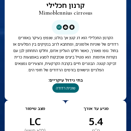
קרנון חכלילי
Mimoblennius cirrosus
LC
הקרנון החכלילי הוא דג קטן אך בולט, שנפוץ בעיקר באזורים
רדודים של שוניות אלמוגים, ומתחבא לרוב בנקיקים בין הסלעים או
בחול. גופו מאורך, כאשר חלקו העליון אדום, וחלקו התחתון לבן עם
נקודות אדומות. הוא מטיל ביצים שנדבקות למצע באמצעות כרית
דביקה קטנה. הבוגרים חיים בקרבת הקרקעית, והצעירים נמצאים
הפלגיים ונישאים בזרמים הרדודים של חופי הים.
בתי גידול עיקריים
:
שונית רדודה
מגיע עד אורך
מצב שימור
LC
5.4
ס”מ
(
ללא חשש
)