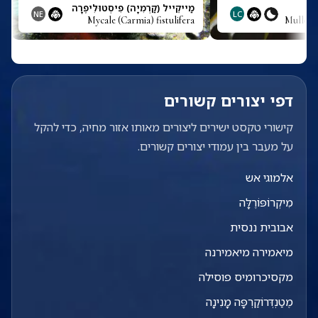
ר
מַייקֵייל (קַרְמִיָה) פִיסְטוּלִיפֶרָה
NE
LC
Mycale (Carmia) fistulifera
Mulloidi
דפי יצורים קשורים
קישורי טקסט ישירים ליצורים מאותו אזור מחיה, כדי להקל
על מעבר בין עמודי יצורים קשורים.
אלמוגי אש
מִיקְרוֹפּוֹרֶלָּה
אבובית ננסית
מיאמירה מיאמירנה
מקסיכרומיס פוסילה
מֶטַנְדְּרוֹקַרְפָּה מָנִינָה