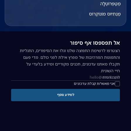
מֶטַפְּרוֹטֶלָה
מֶנֵתִיוּס מוֹנוֹקֶרוֹס
אל תפספסו אף סיפור
הצטרפו לרשימת התפוצה שלנו וגלו את הסיפורים, התגליות
והתמונות המרהיבות של מפרץ אילת לפני כולם. מדי פעם
תקבלו מאתנו עדכונים, תכנים מקוריים ומידע בלעדי על
חיי השונית.
להצטרפות
כתובת אימייל להרשמה לניוזלטר
אני מאשר/ת קבלת עדכונים
למידע נוסף