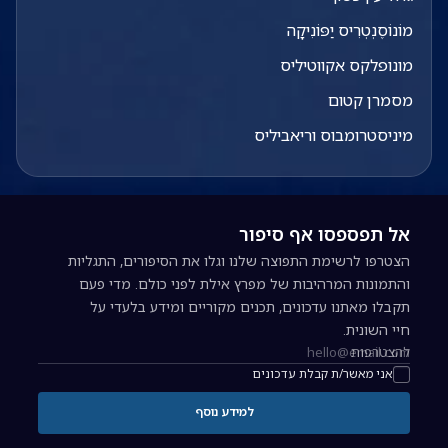
מוֹנוֹסֶנְטְרִיס יַפּוֹנִיקָה
מונופלקס אקווטיליס
מסמרן קטום
מיניסטרומבוס וריאביליס
אל תפספסו אף סיפור
הצטרפו לרשימת התפוצה שלנו וגלו את הסיפורים, התגליות
והתמונות המרהיבות של מפרץ אילת לפני כולם. מדי פעם
תקבלו מאתנו עדכונים, תכנים מקוריים ומידע בלעדי על
חיי השונית.
להצטרפות
כתובת אימייל להרשמה לניוזלטר
אני מאשר/ת קבלת עדכונים
למידע נוסף