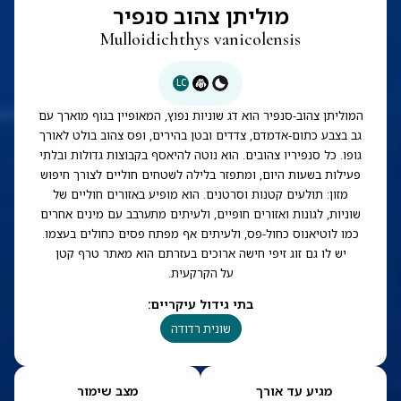
מוליתן צהוב סנפיר
Mulloidichthys vanicolensis
LC
המוליתן צהוב-סנפיר הוא דג שוניות נפוץ, המאופיין בגוף מוארך עם
גב בצבע כתום-אדמדם, צדדים ובטן בהירים, ופס צהוב בולט לאורך
גופו. כל סנפיריו צהובים. הוא נוטה להיאסף בקבוצות גדולות ובלתי
פעילות בשעות היום, ומתפזר בלילה לשטחים חוליים לצורך חיפוש
מזון: תולעים קטנות וסרטנים. הוא מופיע באזורים חוליים של
שוניות, לגונות ואזורים חופיים, ולעיתים מתערבב עם מינים אחרים
כמו לוטיאנוס כחול-פס, ולעיתים אף מפתח פסים כחולים בעצמו.
יש לו גם זוג זיפי חישה ארוכים בעזרתם הוא מאתר טרף קטן
על הקרקעית.
בתי גידול עיקריים
:
שונית רדודה
מגיע עד אורך
מצב שימור