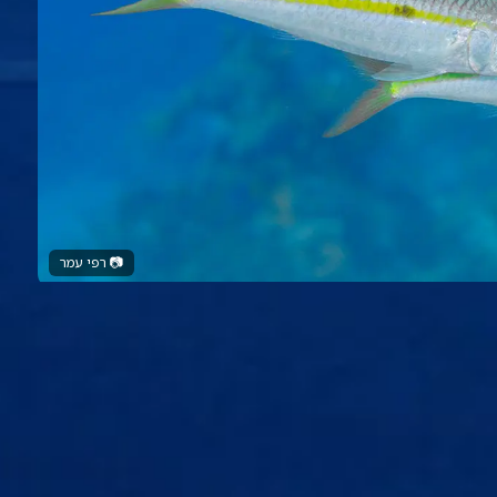
📷
רפי עמר