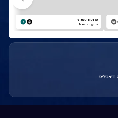
קרנפון ססגוני
LC
NE
Naso elegans
וריאביליס