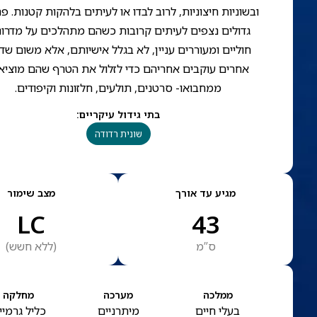
ובשוניות חיצוניות, לרוב לבדו או לעיתים בלהקות קטנות. פ
גדולים נצפים לעיתים קרובות כשהם מתהלכים על מדרונ
חוליים ומעוררים עניין, לא בגלל אישיותם, אלא משום שד
אחרים עוקבים אחריהם כדי לזלול את הטרף שהם מוציא
ממחבואו- סרטנים, תולעים, חלזונות וקיפודים.
בתי גידול עיקריים
:
שונית רדודה
מגיע עד אורך
מצב שימור
LC
43
ס”מ
(
ללא חשש
)
ממלכה
מערכה
מחלקה
בעלי חיים
מיתרניים
כליל גרמיי