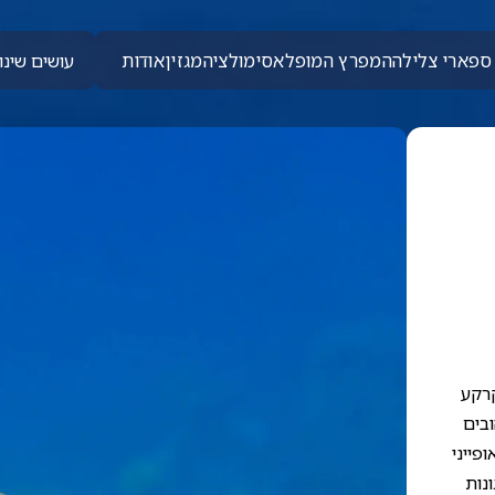
ספארי צלילה
המפרץ המופלא
סימולציה
מגזין
אודות
עושים שינוי
קרקע
ובים
פייני
נות