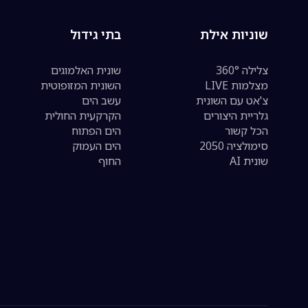
שוניות אילת
בתי גידול
צלילה 360°
שונית האלמוגים
מצלמות LIVE
השונית המזופוטית
צ'אט עם השונית
עשב הים
גלריית היצורים
הקרקעית החולית
הכל קשור
הים הפתוח
סימולציה 2050
הים העמוק
שונית AI
החוף