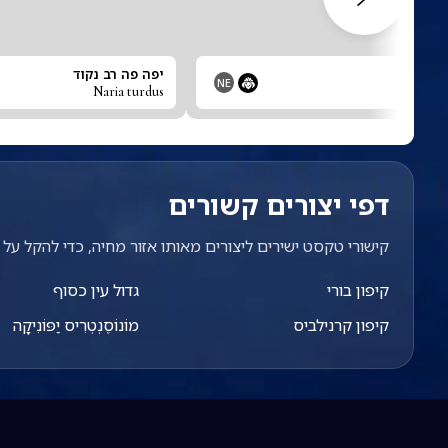
 כתמי
יפה פה רב נקוד
NE
Naria turdus
Nar
דפי יצורים קשורים
קישורי טקסט ישירים ליצורים מאותו אזור מחיה, כדי להקל על מ
קיפון בורי
גדול עין כסוף
קיפון קרנילביס
מוֹנוֹסֶנְטְרִיס יַפּוֹנִיקָה