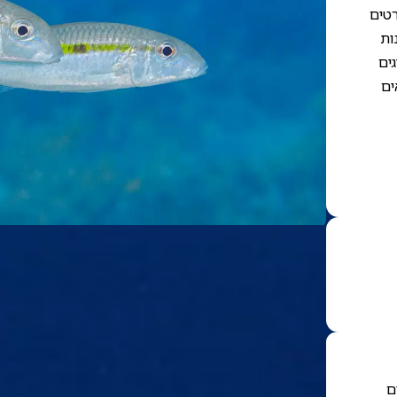
רטים
ות
גים
ים
ם