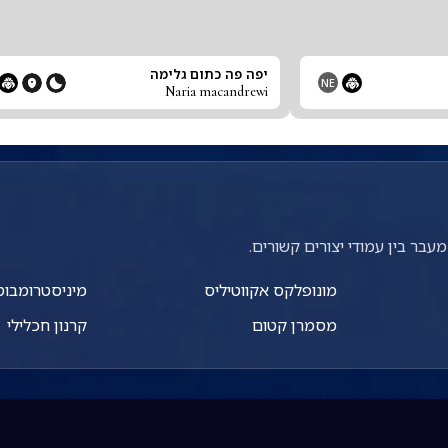
יפה פה כתום גלימה
NE
Naria macandrewi
עבר בין עמודי יצורים קשורים.
מונופלקס אקווטיליס
מיניסטרומבוס 
מסמרן קטום
קרנון חכלילי