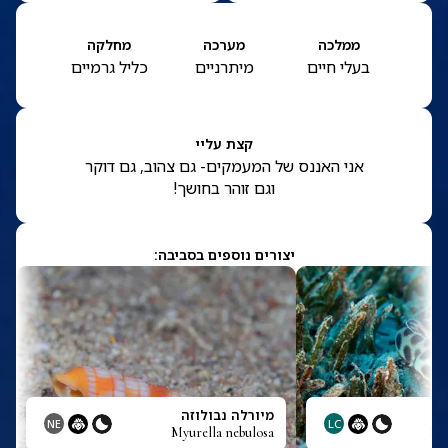
ממלכה
מערכה
מחלקה
בעלי חיים
מיתרניים
כליל גרמיים
קצת עליי
אני האננס של המעמקים- גם צהוב, גם דוקר
וגם זוהר בחושך!
יצורים נוספים בסביבה:
מיורלה נבולוזה
NE
LC
Myurella nebulosa
Myr