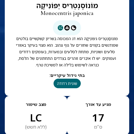
מוֹנוֹסֶנְטְרִיס יַפּוֹנִיקָה
Monocentris japonica
LC
מוֹנוֹסַנְטֶרִיס ג׳פּוֹנִיקָה הוא דג המכוסה בשריון קשקשיים בולטים
שמודגשים בקווים שחורים על גוף צהוב. הוא מצוי בעיקר באזורי
סלעים ושוניות, מתחת לסלעים ובמערות, בעומקים רדודים
ועמוקים. יש לו איברים זוהרים בצדדים התחתונים של הלסת,
כנראה לשימוש בלילה או למשיכת טרף.
בתי גידול עיקריים
:
שונית רדודה
מגיע עד אורך
מצב שימור
LC
17
ס”מ
(
ללא חשש
)