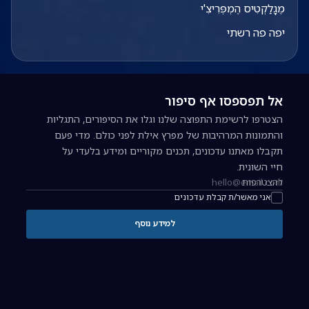
מֶגָלַקְטִיס הֶמְפְּרִיצִ'י
יפה פה רשתי
אל תפספסו אף סיפור
הצטרפו לרשימת התפוצה שלנו וגלו את הסיפורים, התגליות
והתמונות המרהיבות של מפרץ אילת לפני כולם. מדי פעם
תקבלו מאתנו עדכונים, תכנים מקוריים ומידע בלעדי על
חיי השונית.
להצטרפות
כתובת אימייל להרשמה לניוזלטר
אני מאשר/ת קבלת עדכונים
למידע נוסף