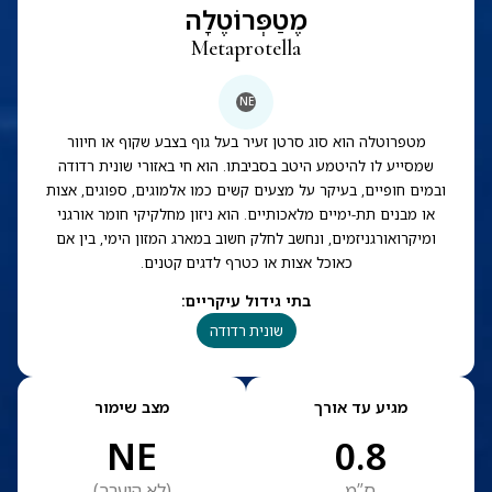
מֶטַפְּרוֹטֶלָה
Metaprotella
NE
מטפרוטלה הוא סוג סרטן זעיר בעל גוף בצבע שקוף או חיוור
שמסייע לו להיטמע היטב בסביבתו. הוא חי באזורי שונית רדודה
ובמים חופיים, בעיקר על מצעים קשים כמו אלמוגים, ספוגים, אצות
או מבנים תת-ימיים מלאכותיים. הוא ניזון מחלקיקי חומר אורגני
ומיקרואורגניזמים, ונחשב לחלק חשוב במארג המזון הימי, בין אם
כאוכל אצות או כטרף לדגים קטנים.
בתי גידול עיקריים
:
שונית רדודה
מגיע עד אורך
מצב שימור
NE
0.8
ס”מ
(
לא הוערך
)