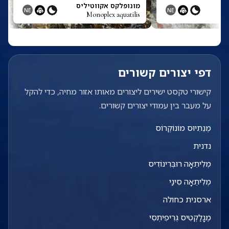
מונופלקס אקווטיליס
NE
NE
Monoplex aquatilis
דפי יצורים קשורים
קישורי טקסט ישירים ליצורים מאותו אזור מחיה, כדי להקל
על מעבר בין עמודי יצורים קשורים.
מֶנֵתִיוּס מוֹנוֹקֶרוֹס
נדנית
מְלִיתֵאָה רוּבְּרִינוֹדִיס
מְלִיתֵאָה סִינַי
ארסנית כחולה
מֶגָלַקְטִיס גְּרִיפִיתְסִי