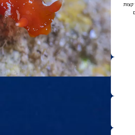
 קצות
ם