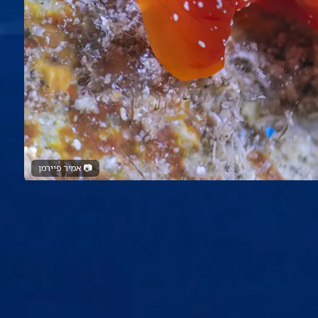
📷
אמיר פיירמן