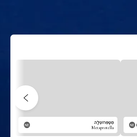
מֶטַפְּרוֹטֶלָה
NE
NE
Metaprotella