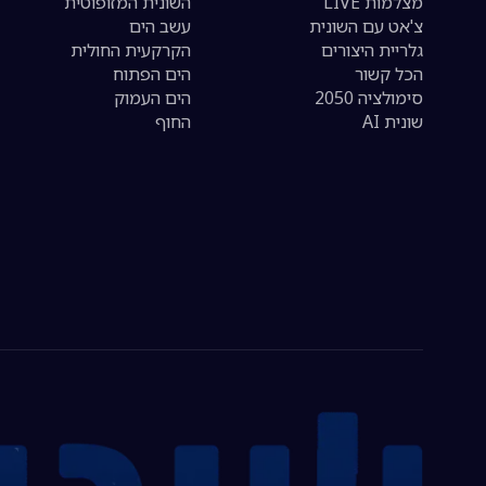
מצלמות LIVE
השונית המזופוטית
צ'אט עם השונית
עשב הים
גלריית היצורים
הקרקעית החולית
הכל קשור
הים הפתוח
סימולציה 2050
הים העמוק
שונית AI
החוף