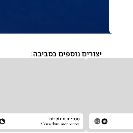
יצורים נוספים בסביבה:
מֶנֵתִיוּס מוֹנוֹקֶרוֹס
NE
Menaethius monoceros