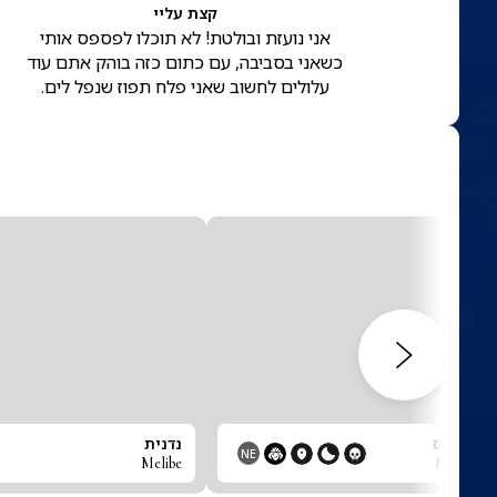
קצת עליי
אני נועזת ובולטת! לא תוכלו לפספס אותי
כשאני בסביבה, עם כתום כזה בוהק אתם עוד
עלולים לחשוב שאני פלח תפוז שנפל לים.
בְּרִינוֹדִיס
נדנית
NE
Melibe
Melithaea