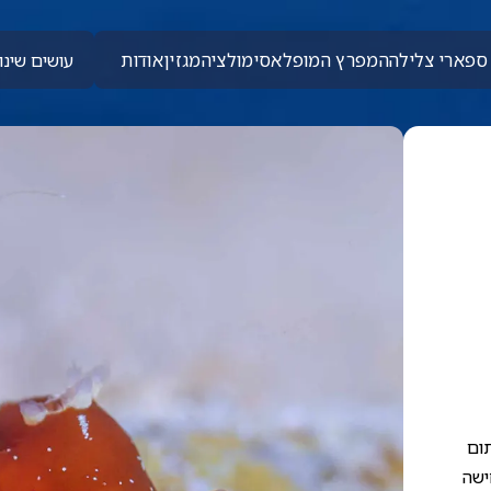
ספארי צלילה
המפרץ המופלא
סימולציה
מגזין
אודות
עושים שינוי
ום
ישה