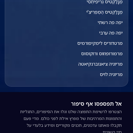
מֶגָלַקְטִיס גְּרִיפִיתְסִי
מֶגָלַקְטִיס הֶמְפְּרִיצִ'י
יפה פה רשתי
יפה פה ערבי
מרטדוריס לימקיפורמיס
מרמורופוזוס ורוקוסוס
מריוניה ציאנוברנקיאטה
מריוניה לויס
אל תפספסו אף סיפור
הצטרפו לרשימת התפוצה שלנו וגלו את הסיפורים, התגליות
והתמונות המרהיבות של מפרץ אילת לפני כולם. מדי פעם
תקבלו מאתנו עדכונים, תכנים מקוריים ומידע בלעדי על
חיי השונית.