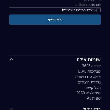
להצטרפות
כתובת אימייל להרשמה לניוזלטר
אני מאשר/ת קבלת עדכונים
למידע נוסף
שוניות אילת
צלילה 360°
מצלמות LIVE
צ'אט עם השונית
גלריית היצורים
הכל קשור
סימולציה 2050
שונית AI
בתי גידול