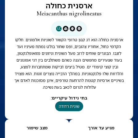
ארסנית כחולה
Meiacanthus nigrolineatus
LC
ארסנית כחולה הוא דג קטן טרופי הקשור לשוניות אלמוגים. חלקו
הקדמי כחול, אחוריו צהובים, ופס שחור בולט נמתח מעיניו ועד
לזנבו. הבוגרים שוחים לרוב מעל השונית וניזונים מזואופלנקטון,
בעוד שצעירים מחפשים הגנה כשהם משתלבים בין דגי אפוגונים
ובין קוצי קיפודי ים. מטיל ביצים דביקות שמתחברות למצע,
והלרוות שלו פלנקטוניות. במהלך הרבייה נוצרים זוגות. הוא מצויד
בשיניים ארסיות קטנות להרתעת טורפים, אינן מסוכנות לאדם אך
עלולות לגרום לכאב בעת נשיכה.
בתי גידול עיקריים
:
שונית רדודה
מגיע עד אורך
מצב שימור