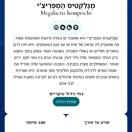
מֶגָלַקְטִיס הֶמְפְּרִיצִ'י
Megalactis hemprichi
NE
מֶגָלַקְטִיס הֶמְפְּרִיצִ'י היא שושנת ים בעלת זרועות מסועפות מאוד,
מה שמעניק לה מראה של שיח או עץ קטן במעמקים. היא חיה לרוב
באזורים חוליים או בשולי השונית, כשגופה חפור עמוק בתוך המצע
ורק הכתר המפואר שלה גלוי לעין. צבעיה נעים בין גווני חום, ירוק
ואפור, המשתלבים מצוין בסביבה. המבנה המסועף שלה מגדיל את
שטח הפנים ללכידת פלנקטון וחלקיקי מזון מהזרם. היא מצוידת
בתאים צורבים חזקים במיוחד שיכולים לגרום לצריבה כואבת אפילו
לבני אדם.
בתי גידול עיקריים
:
שונית רדודה
מגיע עד אורך
מצב שימור