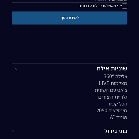
כתובת אימייל להרשמה לניוזלטר
אני מאשר/ת קבלת עדכונים
למידע נוסף
שוניות אילת
צלילה 360°
מצלמות LIVE
צ'אט עם השונית
גלריית היצורים
הכל קשור
סימולציה 2050
שונית AI
בתי גידול