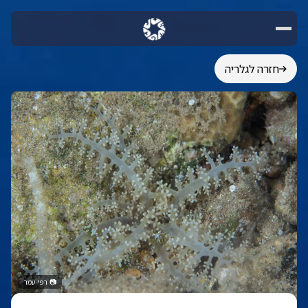
חזרה לגלריה
📷
רפי עמר