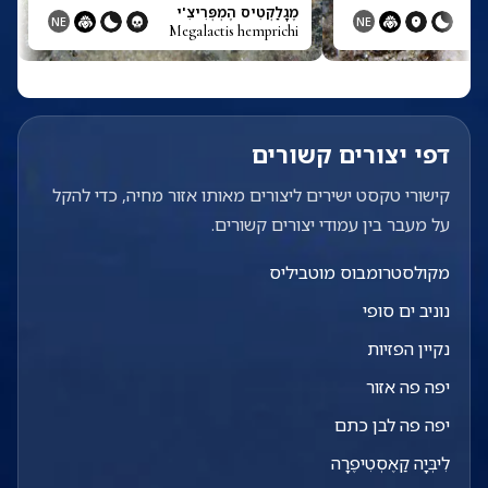
מֶגָלַקְטִיס הֶמְפְּרִיצִ'י
NE
NE
Megalactis hemprichi
דפי יצורים קשורים
קישורי טקסט ישירים ליצורים מאותו אזור מחיה, כדי להקל
על מעבר בין עמודי יצורים קשורים.
מקולסטרומבוס מוטביליס
נוניב ים סופי
נקיין הפזיות
יפה פה אזור
יפה פה לבן כתם
לִיבְּיָה קַאֶסְטִיפֶרָה