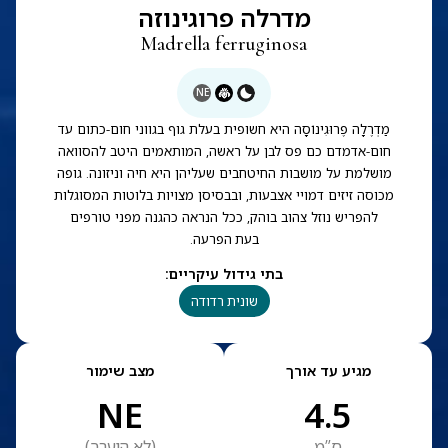
מדרלה פרוגינוזה
Madrella ferruginosa
NE
מַדְרֶלָה פֶרוּגִינוֹסָה היא חשופית בעלת גוף בגווני חום-כתום עד
חום-אדמדם כם פס לבן על ראשה, המותאמים היטב להסוואה
מושלמת על מושבות החיטחבים שעליהן היא חיה וניזונה. גופה
מכוסה זיזים דמויי אצבעות, ובבסיסן מצויות בלוטות המסוגלות
להפריש נוזל צהוב בוהק, ככל הנראה כהגנה מפני טורפים
בעת הפרעה.
בתי גידול עיקריים
:
שונית רדודה
מגיע עד אורך
מצב שימור
NE
4.5
ס”מ
(
לא הוערך
)