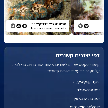
מריוניה ציאנוברנקיאטה
NE
NE
Marionia cyanobranchiata
דפי יצורים קשורים
קישורי טקסט ישירים ליצורים מאותו אזור מחיה, כדי להקל
על מעבר בין עמודי יצורים קשורים.
לִיבְּיָה קַאֶסְטִיפֶרָה
יפה פה איזבלה
יפה פה ארבע עין
לוסילינה סואצנסיס