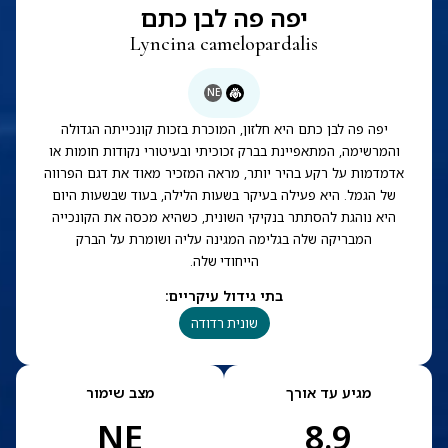
יפה פה לבן כתם
Lyncina camelopardalis
NE
יפה פה לבן כתם היא חלזון, המוכרת בזכות קונכייתה הגדולה
והמרשימה, המתאפיינת בברק זכוכיתי ובעיטורי נקודות חומות או
אדמדמות על רקע בהיר יותר, מראה המזכיר מאוד את דגם הפרווה
של הגמל. היא פעילה בעיקר בשעות הלילה, בעוד שבשעות היום
היא נוהגת להסתתר בנקיקי השונית, כשהיא מכסה את הקונכייה
המבריקה שלה בגלימה המגינה עליה ושומרת על הברק
הייחודי שלה.
בתי גידול עיקריים
:
שונית רדודה
מגיע עד אורך
מצב שימור
NE
8.9