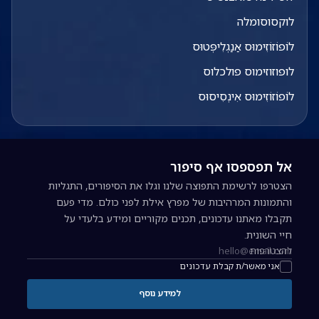
לוקסוסומלה
לוֹפוֹזוֹזִימוּס אַנַגְלִיפְּטוּס
לופוזוזימוס פולכלוס
לוֹפוֹזוֹזִימוּס אִינְסִיסוּס
אל תפספסו אף סיפור
הצטרפו לרשימת התפוצה שלנו וגלו את הסיפורים, התגליות
והתמונות המרהיבות של מפרץ אילת לפני כולם. מדי פעם
תקבלו מאתנו עדכונים, תכנים מקוריים ומידע בלעדי על
חיי השונית.
להצטרפות
כתובת אימייל להרשמה לניוזלטר
אני מאשר/ת קבלת עדכונים
למידע נוסף