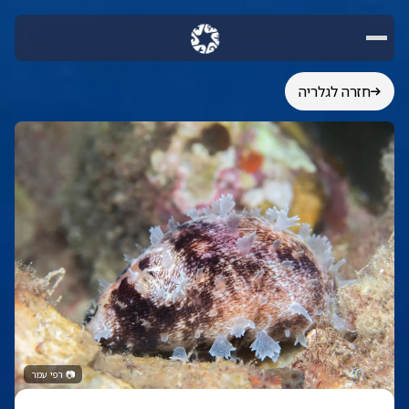
חזרה לגלריה
📷
רפי עמר