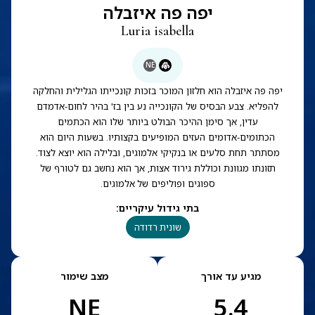
יפה פה איזבלה
Luria isabella
NE
יפה פה איזבלה הוא חלזון המוכר בזכות קונכייתו הגלילית והחלקה
להפליא. צבע הבסיס של הקונכייה נע בין בז' בהיר לחום-אדמדם
עדין, אך סימן ההיכר הבולט ביותר שלו הוא הכתמים
הכתומים-אדומים העזים המופיעים בקצותיו. בשעות היום הוא
מסתתר תחת סלעים או בנקיקי אלמוגים, ובלילה הוא יוצא לצוד.
תזונתו מגוונת וכוללת גירוד אצות, אך הוא נחשב גם לטורף של
ספוגים ופוליפים של אלמוגים.
בתי גידול עיקריים
:
שונית רדודה
מגיע עד אורך
מצב שימור
NE
5.4