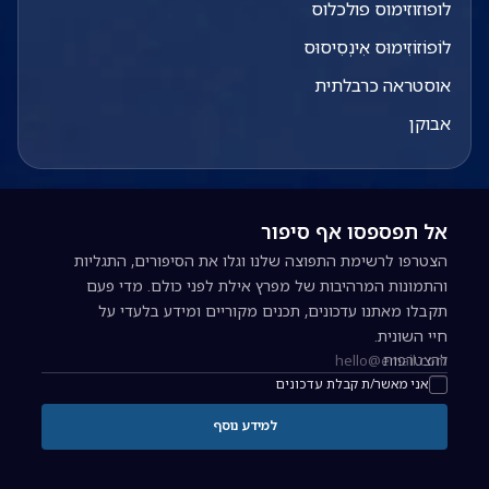
לופוזוזימוס פולכלוס
לוֹפוֹזוֹזִימוּס אִינְסִיסוּס
אוסטראה כרבלתית
אבוקן
אל תפספסו אף סיפור
הצטרפו לרשימת התפוצה שלנו וגלו את הסיפורים, התגליות
והתמונות המרהיבות של מפרץ אילת לפני כולם. מדי פעם
תקבלו מאתנו עדכונים, תכנים מקוריים ומידע בלעדי על
חיי השונית.
להצטרפות
כתובת אימייל להרשמה לניוזלטר
אני מאשר/ת קבלת עדכונים
למידע נוסף