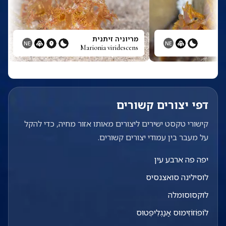
מריוניה זיתנית
NE
NE
Marionia viridescens
דפי יצורים קשורים
קישורי טקסט ישירים ליצורים מאותו אזור מחיה, כדי להקל
על מעבר בין עמודי יצורים קשורים.
יפה פה ארבע עין
לוסילינה סואצנסיס
לוקסוסומלה
לוֹפוֹזוֹזִימוּס אַנַגְלִיפְּטוּס